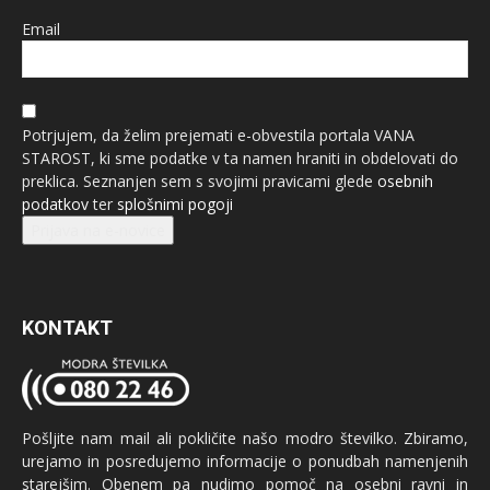
Email
Potrjujem, da želim prejemati e-obvestila portala VANA
STAROST, ki sme podatke v ta namen hraniti in obdelovati do
preklica. Seznanjen sem s svojimi pravicami glede
osebnih
podatkov
ter
splošnimi pogoji
Prijava na e-novice
KONTAKT
Pošljite nam mail ali pokličite našo modro številko. Zbiramo,
urejamo in posredujemo informacije o ponudbah namenjenih
starejšim. Obenem pa nudimo pomoč na osebni ravni in