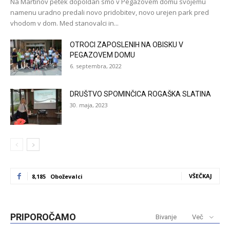
Na Martinov petek dopoldan smo v Pegazovem domu svojemu
namenu uradno predali novo pridobitev, novo urejen park pred
vhodom v dom. Med stanovalci in...
OTROCI ZAPOSLENIH NA OBISKU V
PEGAZOVEM DOMU
6. septembra, 2022
DRUŠTVO SPOMINČICA ROGAŠKA SLATINA
30. maja, 2023
VŠEČKAJ
8,185
Oboževalci
PRIPOROČAMO
Bivanje
Več