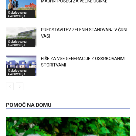
MAJHNI POSEGI ZA VELIKE UČINKE
Oskrbovana
stanovanja
PREDSTAVITEV ZELENIH STANOVANJ V ČRNI
VASI
Oskrbovana
stanovanja
HIŠE ZA VSE GENERACIJE Z OSKRBOVANIMI
STORITVAMI
Oskrbovana
stanovanja
POMOČ NA DOMU