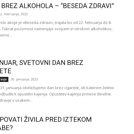
I BREZ ALKOHOLA – “BESEDA ZDRAVI”
22. februarja, 2023
slo akcije je »Beseda zdravi«, trajala bo od 22. februarja do 8.
3. Tokrat pozornost namenjajo svojcem in otrokom alkoholikov,
erno...
ANUAR, SVETOVNI DAN BREZ
ETE
30. januarja, 2023
ravje
 31. januarja obeležujemo dan brez cigarete, ob katerem želimo
dbuditi k opustitvi kajenja. Opustitev kajenja prinese številne
zdravje v vsakem...
UPOVATI ŽIVILA PRED IZTEKOM
ABE?