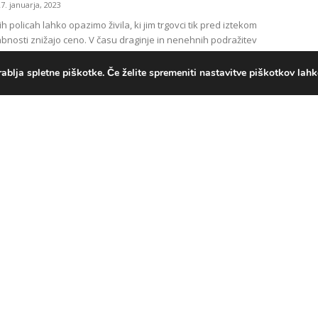
27. januarja, 2023
h policah lahko opazimo živila, ki jim trgovci tik pred iztekom
bnosti znižajo ceno. V času draginje in nenehnih podražitev
...
ablja spletne piškotke. Če želite spremeniti nastavitve piškotkov lahk
REČNA ŽIVILA NA PRAZNIČNIH
H
15. decembra, 2022
vila, ki jih uživamo surova – vključno s tatarskim biftekom,
bakalarjem, delikatesnimi solatami in siri iz surovega mleka
jo večje tveganje za...
ILIŠČE PAČIR, MORJE V SRCU
SKE NIŽINE
27. septembra, 2022
elje v Srbiji, leži na skrajnem severu avtonomne pokrajine
 v občini Bačka Topola. Nahaja se na desni strani Telečke