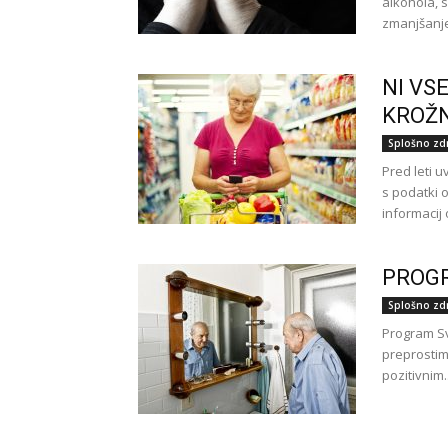
alkohola, s
zmanjšanje
NI VS
KROŽN
Splošno zd
Pred leti 
s podatki 
informacij o
PROGR
Splošno zd
Program Svi
preprostim
pozitivnim..