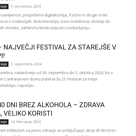
9. decembra, 2024
ravje
samljenost, pospešena digitalizacija, fizično in druge vrste
a in v institucijah, diskriminacija, izzivi mobilnosti, dostop do
h storitev, zahtevna birokracija pri uveljavljanju...
– NAJVEČJI FESTIVAL ZA STAREJŠE V
I!
3. septembra, 2024
ravje
embra, natančneje od 30. septembra do 2. oktobra 2024, bo v
em Cankarjevem domu potekal že 23. Festival za tretje
 obdobje, največja...
 40 DNI BREZ ALKOHOLA – ZDRAVA
, VELIKO KORISTI
14. februarja, 2024
ravje
im inštitutom za javno zdravje se priključujejo akciji 40 dni brez