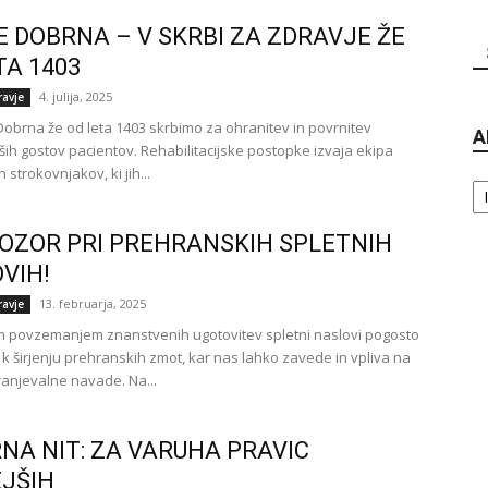
 DOBRNA – V SKRBI ZA ZDRAVJE ŽE
TA 1403
4. julija, 2025
ravje
obrna že od leta 1403 skrbimo za ohranitev in povrnitev
A
ših gostov pacientov. Rehabilitacijske postopke izvaja ekipa
 strokovnjakov, ki jih...
Ar
POZOR PRI PREHRANSKIH SPLETNIH
VIH!
13. februarja, 2025
ravje
 povzemanjem znanstvenih ugotovitev spletni naslovi pogosto
 k širjenju prehranskih zmot, kar nas lahko zavede in vpliva na
anjevalne navade. Na...
NA NIT: ZA VARUHA PRAVIC
JŠIH