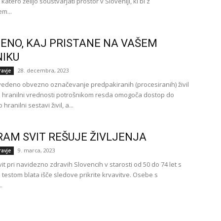
 katero želijo soustvarjati prostor v Sloveniji, ki bi z
m...
EENO, KAJ PRISTANE NA VAŠEM
IKU
28. decembra, 2023
ravje
uvedeno obvezno označevanje predpakiranih (procesiranih) živil
o hranilni vrednosti potrošnikom resda omogoča dostop do
 hranilni sestavi živil, a...
AM SVIT REŠUJE ŽIVLJENJA
9. marca, 2023
ravje
t pri navidezno zdravih Slovencih v starosti od 50 do 74 let s
 testom blata išče sledove prikrite krvavitve. Osebe s
.