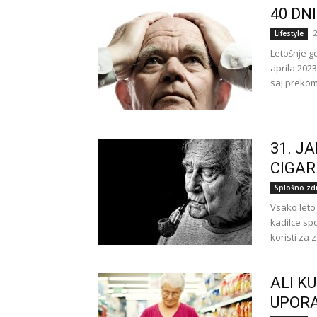
40 DN
Lifestyle
Letošnje ge
aprila 202
saj prekom
31. J
CIGAR
Splošno zd
Vsako leto
kadilce spo
koristi za 
ALI K
UPOR