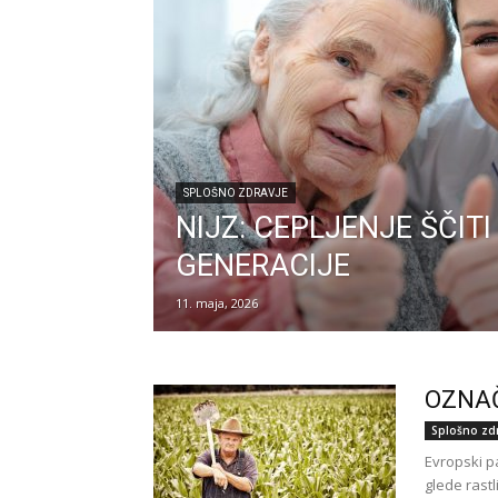
SPLOŠNO ZDRAVJE
NIJZ: CEPLJENJE ŠČITI
GENERACIJE
11. maja, 2026
OZNAČ
Splošno zd
Evropski p
glede rastl