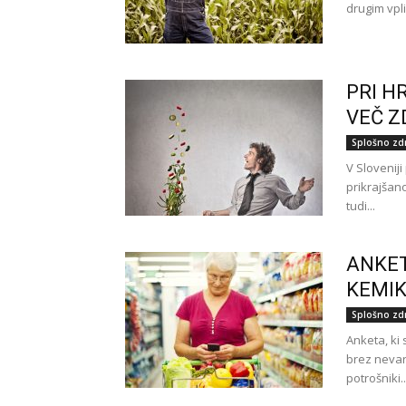
drugim vpli
PRI H
VEČ Z
Splošno zd
V Sloveniji
prikrajšano
tudi...
ANKET
KEMIK
Splošno zd
Anketa, ki 
brez nevarn
potrošniki..