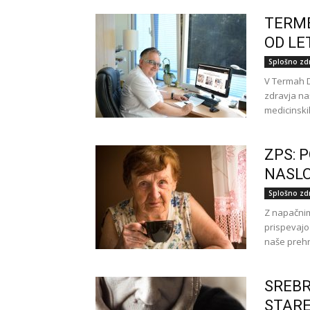
TERME
OD LE
Splošno zd
V Termah D
zdravja na
medicinskih
ZPS: 
NASLO
Splošno zd
Z napačnim
prispevajo
naše prehr
SREBR
STARE