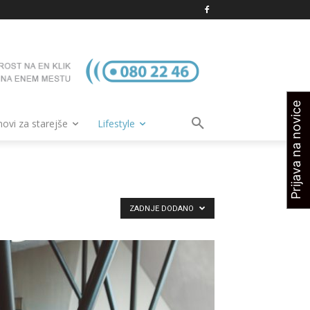
Prijava na novice
vi za starejše
Lifestyle
ZADNJE DODANO