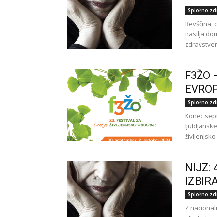
Splošno zd
Revščina, o
nasilja dom
zdravstveni
F3ŽO 
EVROP
Splošno zd
Konec sept
ljubljansk
življenjsko
NIJZ:
IZBIRA
Splošno zd
Z nacionaln