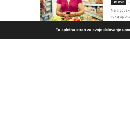
Lifestyle
Na trgovski
roka upora
hrane lahko
Ta spletna stran za svoje delovanje upor
NEOPO
MIZA
Lifestyle
Določena ži
karpačem, 
predstavlja
ZDRAV
PANON
Lifestyle
Paćir, nas
Vojvodine,