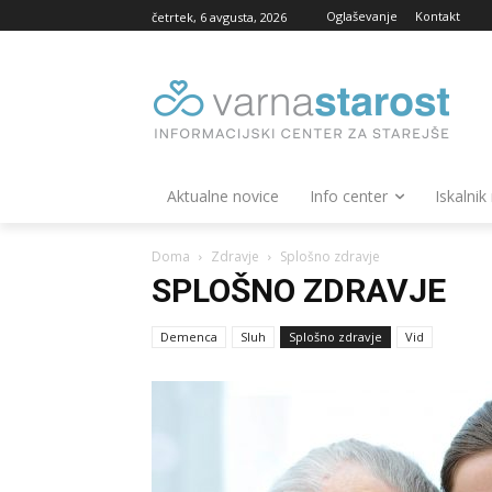
Oglaševanje
Kontakt
četrtek, 6 avgusta, 2026
Aktualne novice
Info center
Iskalnik
Doma
Zdravje
Splošno zdravje
SPLOŠNO ZDRAVJE
Demenca
Sluh
Splošno zdravje
Vid