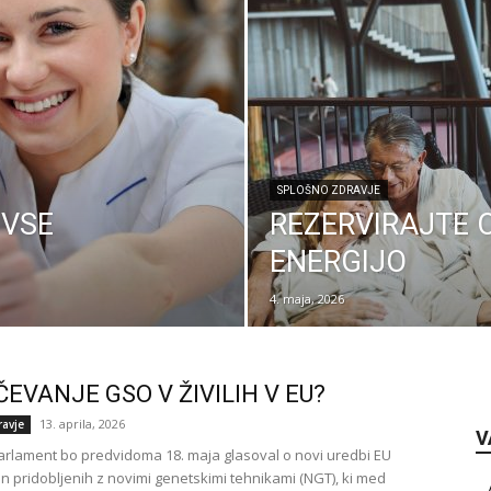
SPLOŠNO ZDRAVJE
 VSE
REZERVIRAJTE O
ENERGIJO
4. maja, 2026
EVANJE GSO V ŽIVILIH V EU?
13. aprila, 2026
ravje
V
arlament bo predvidoma 18. maja glasoval o novi uredbi EU
in pridobljenih z novimi genetskimi tehnikami (NGT), ki med