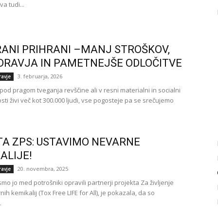
va tudi...
RANI PRIHRANI –MANJ STROŠKOV,
DRAVJA IN PAMETNEJŠE ODLOČITVE
3. februarja, 2026
ravje
 pod pragom tveganja revščine ali v resni materialni in socialni
sti živi več kot 300.000 ljudi, vse pogosteje pa se srečujemo
A ZPS: USTAVIMO NEVARNE
ALIJE!
20. novembra, 2025
ravje
smo jo med potrošniki opravili partnerji projekta Za življenje
ih kemikalij (Tox Free LIFE for All), je pokazala, da so
.