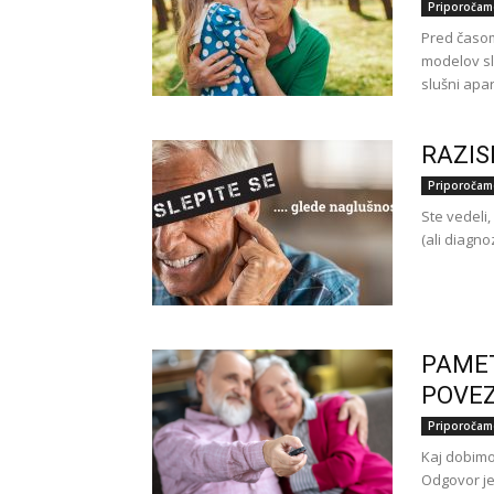
Priporočam
Pred časom 
modelov sl
slušni apar
RAZIS
Priporočam
Ste vedeli,
(ali diagno
PAMET
POVEZ
Priporočam
Kaj dobim
Odgovor je