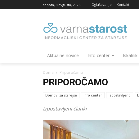
Oglaševanje
Kontakt
sobota, 8 avgusta, 2026
Aktualne novice
Info center
Iskalnik
Doma
Priporočamo
PRIPOROČAMO
Domovi za starejše
Info center
Izpostavljeno
L
Izpostavljeni članki