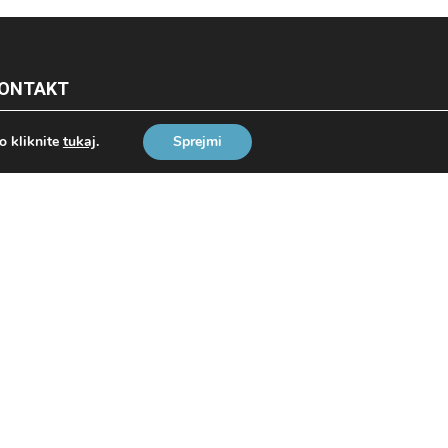
ONTAKT
o kliknite
tukaj
.
Sprejmi
ošljite nam mail ali pokličite našo modro
tevilko. Zbiramo, urejamo in posredujemo
nformacije o ponudbah namenjenih starejšim.
benem pa nudimo pomoč na osebni ravni in
ščemo najboljše rešitve. Projektiramo varno
arost. Za vas.
fo@varnastarost.si | Connecta d.o.o.