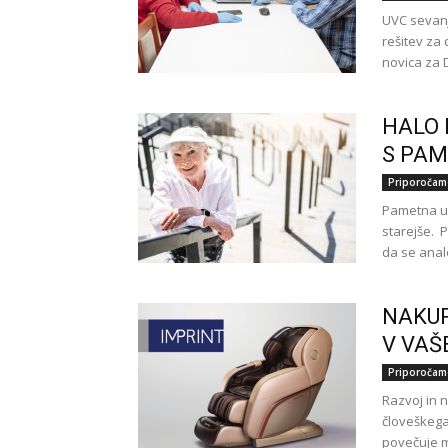
UVC sevanj
rešitev za
novica za 
HALO 
S PAM
Priporočam
Pametna ur
starejše. 
da se anal
NAKUP
V VAŠ
Priporočam
Razvoj in 
človeškega 
povečuje m