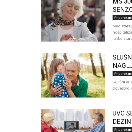
MS 30
SENZ
Priporočam
Med starej
hospitaliz
lahko star
SLUŠN
NAGLU
Priporočam
SLUŠNI APA
človeštvo, 
UVC S
DEZIN
Priporočam