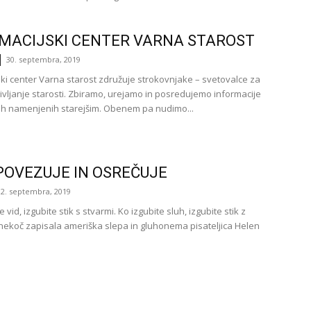
MACIJSKI CENTER VARNA STAROST
30. septembra, 2019
ski center Varna starost združuje strokovnjake – svetovalce za
ivljanje starosti. Zbiramo, urejamo in posredujemo informacije
h namenjenih starejšim. Obenem pa nudimo...
POVEZUJE IN OSREČUJE
12. septembra, 2019
e vid, izgubite stik s stvarmi. Ko izgubite sluh, izgubite stik z
e nekoč zapisala ameriška slepa in gluhonema pisateljica Helen