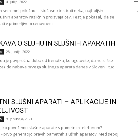
4. julija, 2022
o
sem imel priložnost istočasno testirati nekaj najboljših
ušnih aparatov različnih proizvajalcev. Test je pokazal, da se
ati v primerljivem cenovnem...
KAVA O SLUHU IN SLUŠNIH APARATIH
28. junija, 2022
o
 da je povprečna doba od trenutka, ko ugotovite, da ne slišite
ze), do nabave prvega slušnega aparata danes v Sloveniji tudi...
NI SLUŠNI APARATI – APLIKACIJE IN
LJIVOST
9. januarja, 2021
o
o, ko povežemo slušne aparate s pametnim telefonom?
 - prvo generacijo pravih pametnih slušnih aparatov. Med seboj