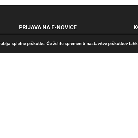
PRIJAVA NA E-NOVICE
K
ablja spletne piškotke. Če želite spremeniti nastavitve piškotkov lahk
Ime / Name
P
Email
š
i
O
i
st
Potrjujem, da želim prejemati e-obvestila portala
VANA STAROST, ki sme podatke v ta namen
in
hraniti in obdelovati do preklica. Seznanjen sem s
svojimi pravicami glede
osebnih podatkov
ter
splošnimi pogoji
Prijava na e-novice