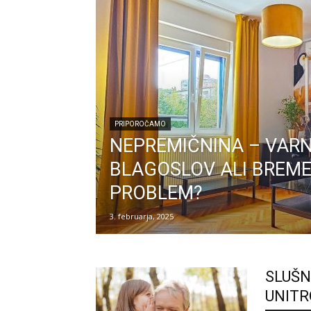
PRIPOROČAMO
NEPREMIČNINA – VARN
BLAGOSLOV ALI BREME
PROBLEM?
3. februarja, 2025
SLUŠN
UNITR