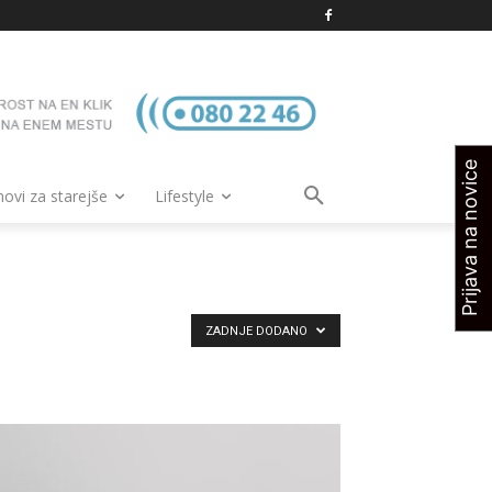
Prijava na novice
vi za starejše
Lifestyle
ZADNJE DODANO