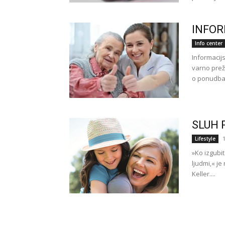
INFOR
Info center
Informacij
varno prež
o ponudba
SLUH 
Lifestyle
»Ko izgubit
ljudmi,« j
Keller....