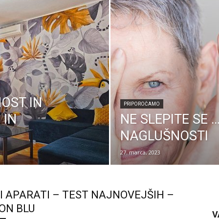
OST IN
PRIPOROČAMO
 IN
NE SLEPITE SE 
NAGLUŠNOSTI
27. marca, 2023
I APARATI – TEST NAJNOVEJŠIH –
ON BLU
V