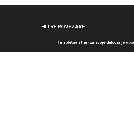
HITRE POVEZAVE
Ta spletna stran za svoje delovanje upor
Varna starost
O portalu
Iskalnik rešitev
Priporočamo
Pomoč na domu
Oskrbovana stanovanja
Domovi za starejše
Oglaševanje