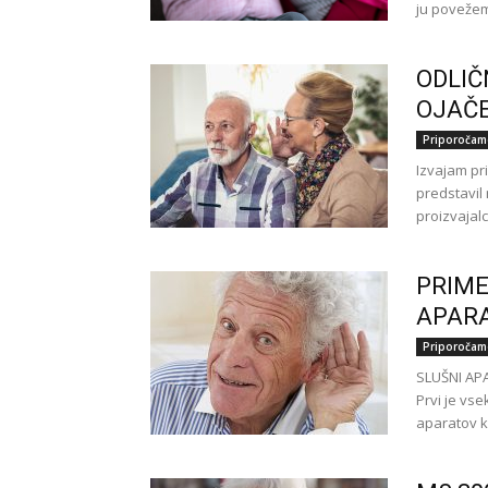
ju povežem
ODLIČ
OJAČ
Priporočam
Izvajam pri
predstavil 
proizvajal
PRIME
APAR
Priporočam
SLUŠNI APA
Prvi je vs
aparatov k