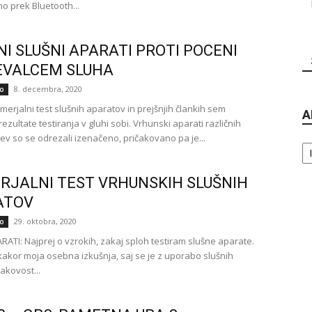
o prek Bluetooth...
NI SLUŠNI APARATI PROTI POCENI
EVALCEM SLUHA
8. decembra, 2020
o
merjalni test slušnih aparatov in prejšnjih člankih sem
A
rezultate testiranja v gluhi sobi. Vrhunski aparati različnih
cev so se odrezali izenačeno, pričakovano pa je...
Ar
RJALNI TEST VRHUNSKIH SLUŠNIH
ATOV
29. oktobra, 2020
o
RATI: Najprej o vzrokih, zakaj sploh testiram slušne aparate.
ekakor moja osebna izkušnja, saj se je z uporabo slušnih
akovost...