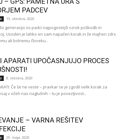
0 – GPS: PAMETNA URA S
ORJEM PADCEV
15. oktobra, 2020
o
šo generacijo so padci najpogostejši vzrok poškodb in
acij. Usoden je lahko en sam napačen korak in že majhen zdrs
emu ali bolnemu človeku...
I APARATI UPOČASNJUJO PROCES
ŠNOSTI!
8. oktobra, 2020
o
RATI: Če še ne veste – pravkar se je zgodil velik korak za
vsaj v očeh nas naglušnih – tu je povezljivost...
EVANJE – VARNA REŠITEV
FEKCIJE
29. maja, 2020
o