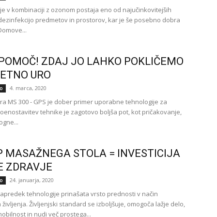
e v kombinaciji z ozonom postaja eno od najučinkovitejših
 dezinfekcijo predmetov in prostorov, kar je še posebno dobra
Domove...
POMOČ! ZDAJ JO LAHKO POKLIČEMO
ETNO URO
4. marca, 2020
o
a MS 300 - GPS je dober primer uporabne tehnologije za
Poenostavitev tehnike je zagotovo boljša pot, kot pričakovanje,
ogne...
 MASAŽNEGA STOLA = INVESTICIJA
E ZDRAVJE
24. januarja, 2020
o
napredek tehnologije prinašata vrsto prednosti v način
življenja. Življenjski standard se izboljšuje, omogoča lažje delo,
obilnost in nudi več prostega...