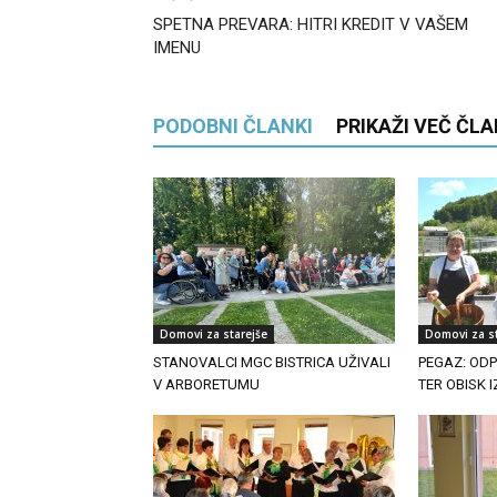
SPETNA PREVARA: HITRI KREDIT V VAŠEM
IMENU
PODOBNI ČLANKI
PRIKAŽI VEČ ČL
Domovi za starejše
Domovi za st
STANOVALCI MGC BISTRICA UŽIVALI
PEGAZ: OD
V ARBORETUMU
TER OBISK 