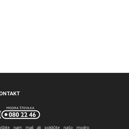
ONTAKT
ošljite nam mail ali pokličite našo modro