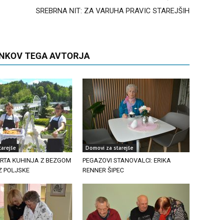
SREBRNA NIT: ZA VARUHA PRAVIC STAREJŠIH
ANKOV TEGA AVTORJA
arejše
Domovi za starejše
PRTA KUHINJA Z BEZGOM
PEGAZOVI STANOVALCI: ERIKA
IZ POLJSKE
RENNER ŠIPEC