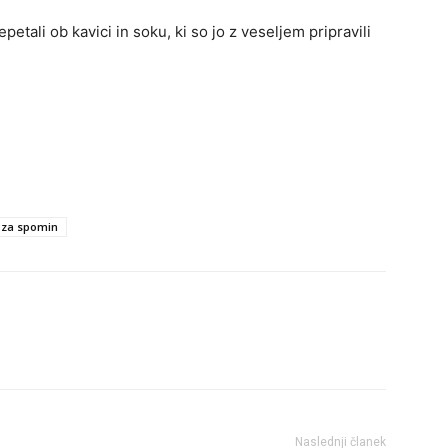
ali ob kavici in soku, ki so jo z veseljem pripravili
 za spomin
Naslednji članek