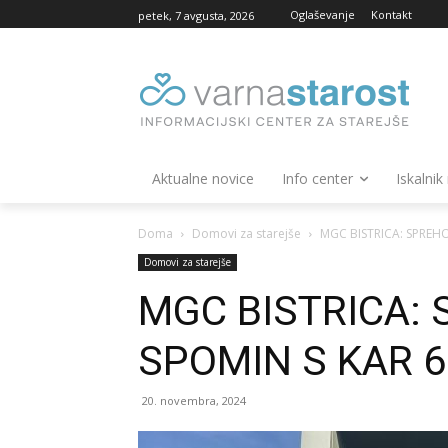
Oglaševanje
Kontakt
petek, 7 avgusta, 2026
Aktualne novice
Info center
Iskalnik
Doma
Domovi za starejše
MGC BISTRICA: SPREH
Domovi za starejše
MGC BISTRICA:
SPOMIN S KAR 
20. novembra, 2024