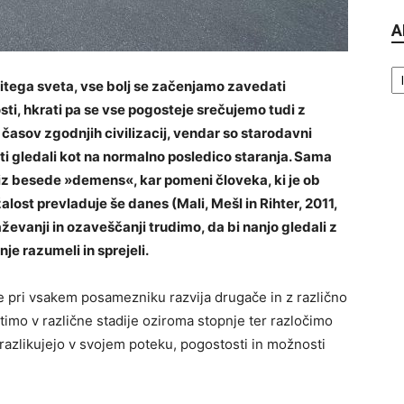
A
Ar
itega sveta, vse bolj se začenjamo zavedati
i, hkrati pa se vse pogosteje srečujemo tudi z
časov zgodnjih civilizacij, vendar so starodavni
ti gledali kot na normalno posledico staranja. Sama
 iz besede »demens«, kar pomeni človeka, ki je ob
lost prevladuje še danes (Mali, Mešl in Rihter, 2011,
aževanji in ozaveščanji trudimo, da bi nanjo gledali z
je razumeli in sprejeli.
e pri vsakem posamezniku razvija drugače in z različno
stimo v različne stadije oziroma stopnje ter razločimo
azlikujejo v svojem poteku, pogostosti in možnosti