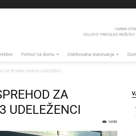
 rešitev
Pomoč na domu
Oskrbovana stanovanja
Domo
OD ZA SPOMIN S KAR 63 UDELEŽENCI
 SPREHOD ZA
V
63 UDELEŽENCI
14189