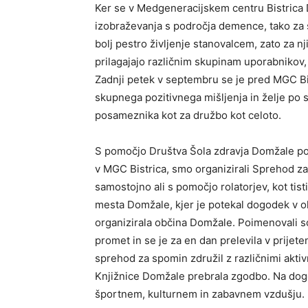
Ker se v Medgeneracijskem centru Bistrica
izobraževanja s področja demence, tako za s
bolj pestro življenje stanovalcem, zato za nj
prilagajajo različnim skupinam uporabnikov, 
Zadnji petek v septembru se je pred MGC Bi
skupnega pozitivnega mišljenja in želje p
posameznika kot za družbo kot celoto.
S pomočjo Društva Šola zdravja Domžale po
v MGC Bistrica, smo organizirali Sprehod za 
samostojno ali s pomočjo rolatorjev, kot tist
mesta Domžale, kjer je potekal dogodek v ok
organizirala občina Domžale. Poimenovali so 
promet in se je za en dan prelevila v prijete
sprehod za spomin združil z različnimi akti
Knjižnice Domžale prebrala zgodbo. Na dogodk
športnem, kulturnem in zabavnem vzdušju.