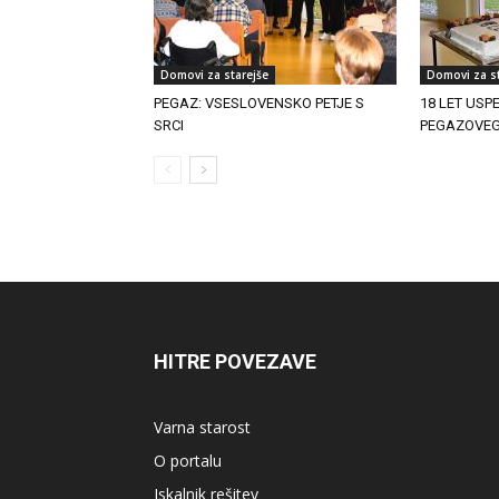
Domovi za starejše
Domovi za st
PEGAZ: VSESLOVENSKO PETJE S
18 LET US
SRCI
PEGAZOVE
HITRE POVEZAVE
Varna starost
O portalu
Iskalnik rešitev