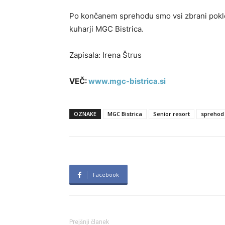
Po končanem sprehodu smo vsi zbrani poklepet
kuharji MGC Bistrica.
Zapisala: Irena Štrus
VEČ:
www.mgc-bistrica.si
OZNAKE
MGC Bistrica
Senior resort
sprehod
Facebook
Prejšnji članek