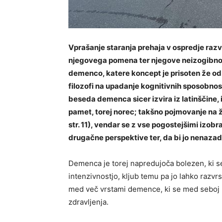
Vprašanje staranja prehaja v ospredje razv
njegovega pomena ter njegove neizogibnost
demenco, katere koncept je prisoten že od 
filozofi na upadanje kognitivnih sposobnos
beseda demenca sicer izvira iz latinščine,
pamet, torej norec; takšno pojmovanje na ža
str. 11), vendar se z vse pogostejšimi izobr
drugačne perspektive ter, da bi jo nenazadn
Demenca je torej napredujoča bolezen, ki s
intenzivnostjo, kljub temu pa jo lahko razvr
med več vrstami demence, ki se med seboj r
zdravljenja.