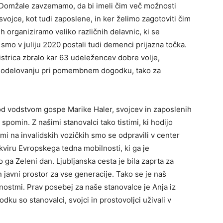
 Domžale zavzemamo, da bi imeli čim več možnosti
vojce, kot tudi zaposlene, in ker želimo zagotoviti čim
ih organiziramo veliko različnih delavnic, ki se
smo v juliju 2020 postali tudi demenci prijazna točka.
strica zbralo kar 63 udeležencev dobre volje,
o sodelovanju pri pomembnem dogodku, tako za
d vodstvom gospe Marike Haler, svojcev in zaposlenih
spomin. Z našimi stanovalci tako tistimi, ki hodijo
imi na invalidskih vozičkih smo se odpravili v center
viru Evropskega tedna mobilnosti, ki ga je
ga Zeleni dan. Ljubljanska cesta je bila zaprta za
n javni prostor za vse generacije. Tako se je naš
vnostmi. Prav posebej za naše stanovalce je Anja iz
u so stanovalci, svojci in prostovoljci uživali v