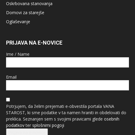
Oskrbovana stanovanja
Domovi za starejše
Oglaševanje
PRIJAVA NA E-NOVICE
Ime / Name
Email
Potrjujem, da želim prejemati e-obvestila portala VANA
STAROST, ki sme podatke v ta namen hraniti in obdelovati do
preklica. Seznanjen sem s svojimi pravicami glede
osebnih
podatkov
ter
splošnimi pogoji
Prijava na e-novice