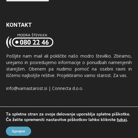
KONTAKT
Pošljite nam mail ali pokličite našo modro številko. Zbiramo,
urejamo in posredujemo informacije o ponudbah namenjenih
starejšim. Obenem pa nudimo pomoč na osebni ravni in
iščemo najboljše rešitve. Projektiramo varno starost. Za vas.
info@varnastarost.si | Connecta d.o.o.
Ta spletna stran za svoje delovanje uporablja spletne piškotke.
Če želite spremeniti nastavitve piškotkov lahko kliknite
tukaj
.
Oglaševanje
GDPR
Pogoji uporabe
Sprejmi
© Produkcija:
oglaševalska agencija Connecta