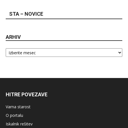
STA – NOVICE
ARHIV
Arhiv
HITRE POVEZAVE
Varna starost
O portalu
Iskalnik rešitev