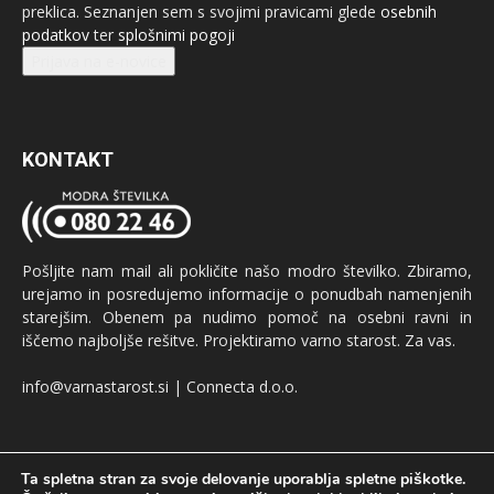
preklica. Seznanjen sem s svojimi pravicami glede
osebnih
podatkov
ter
splošnimi pogoji
Prijava na e-novice
KONTAKT
Pošljite nam mail ali pokličite našo modro številko. Zbiramo,
urejamo in posredujemo informacije o ponudbah namenjenih
starejšim. Obenem pa nudimo pomoč na osebni ravni in
iščemo najboljše rešitve. Projektiramo varno starost. Za vas.
info@varnastarost.si | Connecta d.o.o.
Ta spletna stran za svoje delovanje uporablja spletne piškotke.