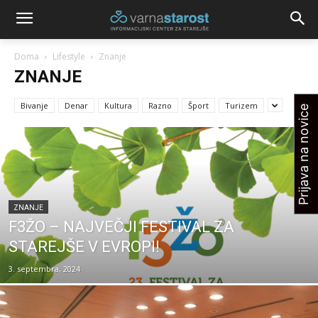
Doma
Lifestyle
Znanje
ZNANJE
Bivanje
Denar
Kultura
Razno
Šport
Turizem
Prijava na novice
ZNANJE
F3ŽO – NAJVEČJI FESTIVAL ZA
STAREJŠE V EVROPI!
3. septembra, 2024