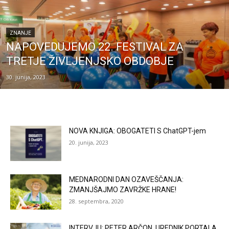
ZNANJE
NAPOVEDUJEMO 22. FESTIVAL ZA
TRETJE ŽIVLJENJSKO OBDOBJE
30. junija, 2023
NOVA KNJIGA: OBOGATETI S ChatGPT-jem
20. junija, 2023
MEDNARODNI DAN OZAVEŠČANJA:
ZMANJŠAJMO ZAVRŽKE HRANE!
28. septembra, 2020
INTERVJU: PETER ARČON, UREDNIK PORTALA