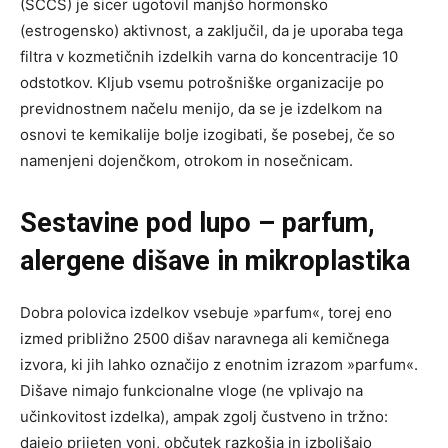
(SCCS) je sicer ugotovil manjšo hormonsko
(estrogensko) aktivnost, a zaključil, da je uporaba tega
filtra v kozmetičnih izdelkih varna do koncentracije 10
odstotkov. Kljub vsemu potrošniške organizacije po
previdnostnem načelu menijo, da se je izdelkom na
osnovi te kemikalije bolje izogibati, še posebej, če so
namenjeni dojenčkom, otrokom in nosečnicam.
Sestavine pod lupo – parfum,
alergene dišave in mikroplastika
Dobra polovica izdelkov vsebuje »parfum«, torej eno
izmed približno 2500 dišav naravnega ali kemičnega
izvora, ki jih lahko označijo z enotnim izrazom »parfum«.
Dišave nimajo funkcionalne vloge (ne vplivajo na
učinkovitost izdelka), ampak zgolj čustveno in tržno:
dajejo prijeten vonj, občutek razkošja in izboljšajo