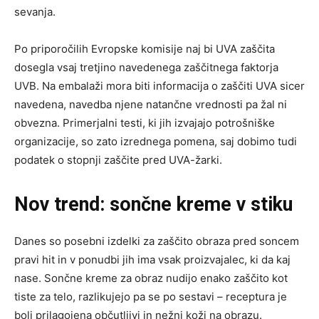
sevanja.
Po priporočilih Evropske komisije naj bi UVA zaščita
dosegla vsaj tretjino navedenega zaščitnega faktorja
UVB. Na embalaži mora biti informacija o zaščiti UVA sicer
navedena, navedba njene natančne vrednosti pa žal ni
obvezna. Primerjalni testi, ki jih izvajajo potrošniške
organizacije, so zato izrednega pomena, saj dobimo tudi
podatek o stopnji zaščite pred UVA-žarki.
Nov trend: sončne kreme v stiku
Danes so posebni izdelki za zaščito obraza pred soncem
pravi hit in v ponudbi jih ima vsak proizvajalec, ki da kaj
nase. Sončne kreme za obraz nudijo enako zaščito kot
tiste za telo, razlikujejo pa se po sestavi – receptura je
bolj prilagojena občutljivi in nežni koži na obrazu.