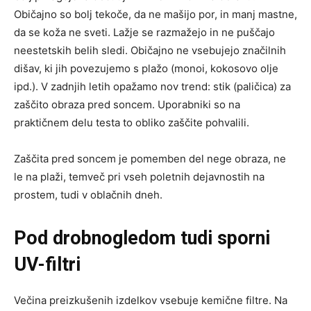
Običajno so bolj tekoče, da ne mašijo por, in manj mastne,
da se koža ne sveti. Lažje se razmažejo in ne puščajo
neestetskih belih sledi. Običajno ne vsebujejo značilnih
dišav, ki jih povezujemo s plažo (monoi, kokosovo olje
ipd.). V zadnjih letih opažamo nov trend: stik (paličica) za
zaščito obraza pred soncem. Uporabniki so na
praktičnem delu testa to obliko zaščite pohvalili.
Zaščita pred soncem je pomemben del nege obraza, ne
le na plaži, temveč pri vseh poletnih dejavnostih na
prostem, tudi v oblačnih dneh.
Pod drobnogledom tudi sporni
UV-filtri
Večina preizkušenih izdelkov vsebuje kemične filtre. Na