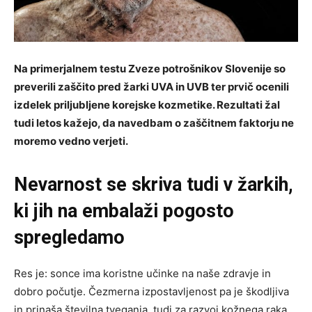
Na primerjalnem testu Zveze potrošnikov Slovenije so
preverili zaščito pred žarki UVA in UVB ter prvič ocenili
izdelek priljubljene korejske kozmetike. Rezultati žal
tudi letos kažejo, da navedbam o zaščitnem faktorju ne
moremo vedno verjeti.
Nevarnost se skriva tudi v žarkih,
ki jih na embalaži pogosto
spregledamo
Res je: sonce ima koristne učinke na naše zdravje in
dobro počutje. Čezmerna izpostavljenost pa je škodljiva
in prinaša številna tveganja, tudi za razvoj kožnega raka,