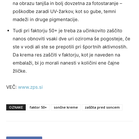
na obrazu tanjša in bolj dovzetna za fotostaranje –
poškodbe zaradi UV-žarkov, kot so gube, temni
madeži in druge pigmentacije.
Tudi pri faktorju 50+ je treba za učinkovito zaščito
nanos obnoviti vsaki dve uri oziroma še pogosteje, če
ste v vodi ali ste se prepotili pri športnih aktivnostih.
Da krema res zaščiti v faktorju, kot je naveden na
embalaži, bi jo morali nanesti v količini ene čajne
žličke.
VEČ:
www.zps.si
OZNAKE
faktor 50+
sončne kreme
zaščita pred soncem