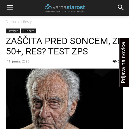
Doma
Lifestyle
Lifestyle
Turizem
ZAŠČITA PRED SONCEM, ZF
Prijava na novice
50+, RES? TEST ZPS
11. junija, 2026
551