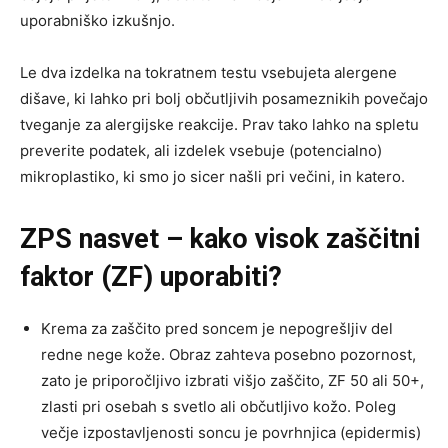
uporabniško izkušnjo.
Le dva izdelka na tokratnem testu vsebujeta alergene
dišave, ki lahko pri bolj občutljivih posameznikih povečajo
tveganje za alergijske reakcije. Prav tako lahko na spletu
preverite podatek, ali izdelek vsebuje (potencialno)
mikroplastiko, ki smo jo sicer našli pri večini, in katero.
ZPS nasvet – kako visok zaščitni
faktor (ZF) uporabiti?
Krema za zaščito pred soncem je nepogrešljiv del
redne nege kože. Obraz zahteva posebno pozornost,
zato je priporočljivo izbrati višjo zaščito, ZF 50 ali 50+,
zlasti pri osebah s svetlo ali občutljivo kožo. Poleg
večje izpostavljenosti soncu je povrhnjica (epidermis)