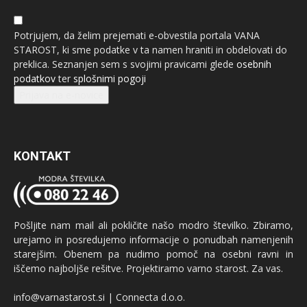
Potrjujem, da želim prejemati e-obvestila portala VANA
STAROST, ki sme podatke v ta namen hraniti in obdelovati do
preklica. Seznanjen sem s svojimi pravicami glede
osebnih
podatkov
ter
splošnimi pogoji
Prijava na e-novice
KONTAKT
Pošljite nam mail ali pokličite našo modro številko. Zbiramo,
urejamo in posredujemo informacije o ponudbah namenjenih
starejšim. Obenem pa nudimo pomoč na osebni ravni in
iščemo najboljše rešitve. Projektiramo varno starost. Za vas.
info@varnastarost.si | Connecta d.o.o.