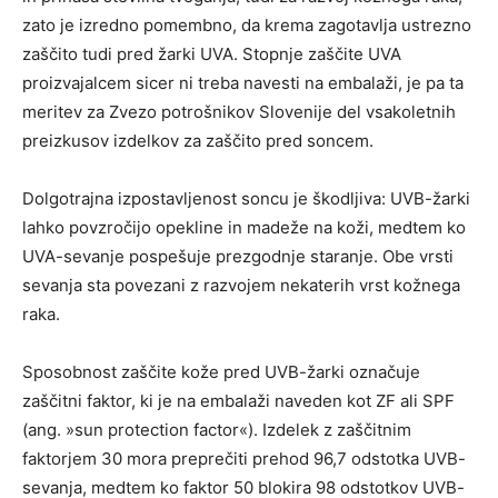
zato je izredno pomembno, da krema zagotavlja ustrezno
zaščito tudi pred žarki UVA. Stopnje zaščite UVA
proizvajalcem sicer ni treba navesti na embalaži, je pa ta
meritev za Zvezo potrošnikov Slovenije del vsakoletnih
preizkusov izdelkov za zaščito pred soncem.
Dolgotrajna izpostavljenost soncu je škodljiva: UVB-žarki
lahko povzročijo opekline in madeže na koži, medtem ko
UVA-sevanje pospešuje prezgodnje staranje. Obe vrsti
sevanja sta povezani z razvojem nekaterih vrst kožnega
raka.
Sposobnost zaščite kože pred UVB-žarki označuje
zaščitni faktor, ki je na embalaži naveden kot ZF ali SPF
(ang. »sun protection factor«). Izdelek z zaščitnim
faktorjem 30 mora preprečiti prehod 96,7 odstotka UVB-
sevanja, medtem ko faktor 50 blokira 98 odstotkov UVB-