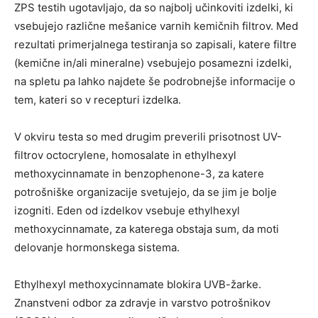
ZPS testih ugotavljajo, da so najbolj učinkoviti izdelki, ki
vsebujejo različne mešanice varnih kemičnih filtrov. Med
rezultati primerjalnega testiranja so zapisali, katere filtre
(kemične in/ali mineralne) vsebujejo posamezni izdelki,
na spletu pa lahko najdete še podrobnejše informacije o
tem, kateri so v recepturi izdelka.
V okviru testa so med drugim preverili prisotnost UV-
filtrov octocrylene, homosalate in ethylhexyl
methoxycinnamate in benzophenone-3, za katere
potrošniške organizacije svetujejo, da se jim je bolje
izogniti. Eden od izdelkov vsebuje ethylhexyl
methoxycinnamate, za katerega obstaja sum, da moti
delovanje hormonskega sistema.
Ethylhexyl methoxycinnamate blokira UVB-žarke.
Znanstveni odbor za zdravje in varstvo potrošnikov