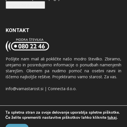
Prijava na e-novice
KONTAKT
Pošljite nam mail ali pokličite našo modro številko. Zbiramo,
urejamo in posredujemo informacije o ponudbah namenjenih
starejšim. Obenem pa nudimo pomoč na osebni ravni in
iščemo najboljše rešitve. Projektiramo varno starost. Za vas.
info@varnastarost.si | Connecta d.o.o.
Ta spletna stran za svoje delovanje uporablja spletne piškotke.
Če želite spremeniti nastavitve piškotkov lahko kliknite
tukaj
.
Oglaševanje
GDPR
Pogoji uporabe