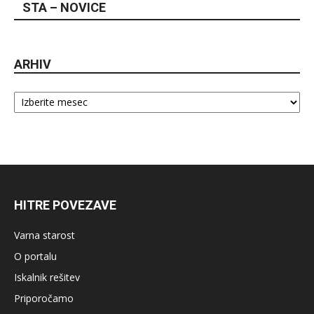
STA – NOVICE
ARHIV
Arhiv
HITRE POVEZAVE
Varna starost
O portalu
Iskalnik rešitev
Priporočamo