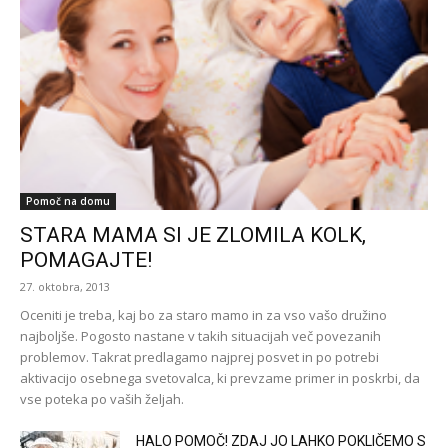
Pomoč na domu
STARA MAMA SI JE ZLOMILA KOLK,
POMAGAJTE!
27. oktobra, 2013
Oceniti je treba, kaj bo za staro mamo in za vso vašo družino
najboljše. Pogosto nastane v takih situacijah več povezanih
problemov. Takrat predlagamo najprej posvet in po potrebi
aktivacijo osebnega svetovalca, ki prevzame primer in poskrbi, da
vse poteka po vaših željah.
HALO POMOČ! ZDAJ JO LAHKO POKLIČEMO S