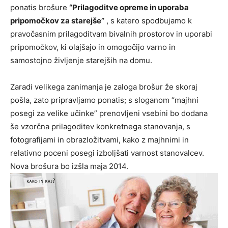
ponatis brošure
“Prilagoditve opreme in uporaba
pripomočkov za starejše”
, s katero spodbujamo k
pravočasnim prilagoditvam bivalnih prostorov in uporabi
pripomočkov, ki olajšajo in omogočijo varno in
samostojno življenje starejših na domu.
Zaradi velikega zanimanja je zaloga brošur že skoraj
pošla, zato pripravljamo ponatis; s sloganom “majhni
posegi za velike učinke” prenovljeni vsebini bo dodana
še vzorčna prilagoditev konkretnega stanovanja, s
fotografijami in obrazložitvami, kako z majhnimi in
relativno poceni posegi izboljšati varnost stanovalcev.
Nova brošura bo izšla maja 2014.