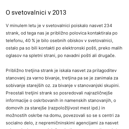
O svetovalnici v 2013
V minulem letu je v svetovalnici poiskalo nasvet 234
strank, od tega nas je približno polovica kontaktirala po
telefonu, 40 % je bilo osebnih obiskov v svetovalnici,
ostalo pa so bili kontakti po elektronski pošti, preko malih
oglasov na spletni strani, po navadni pošti ali drugače.
Približno tretjina strank je iskala nasvet za prilagoditev
stanovanj za varno bivanje, tretjina pa se je zanimala za
sobivanje starejših oz. za bivanje v stanovanjski skupini.
Preostali tretjini strank so posredovali najrazličnejše
informacije o oskrbovanih in namenskih stanovanjih, o
domovih za starejše (razpoložljivost mest ipd.) in
možnostih oskrbe na domu, povezovali so se s centri za
socialno delo, z nepremičninskimi agencijami za nasvet