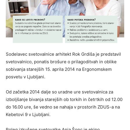
Sodelavec svetovalnice arhitekt Rok Grdiša je predstavil
svetovalnico, ponatis brošure o prilagoditvah in oblike
sobivanja starejših 15. aprila 2014 na Ergonomskem
posvetu v Ljubljani.
Od začetka 2014 dalje so uradne ure svetovalnica za
izboljšanje bivanja starejših ob torkih in četrtkih od 12.00
do 16.00 ure, še vedno se nahaja v prostorih ZDUS-a na
Kebetovi 9 v Ljubljani.
Poleg izkušene svetovalke Anja Šonc je ekipo