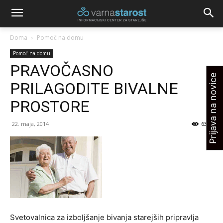
Doma
Pomoč na domu
Pomoč na domu
PRAVOČASNO
Prijava na novice
PRILAGODITE BIVALNE
PROSTORE
22. maja, 2014
6328
Svetovalnica za izboljšanje bivanja starejših pripravlja