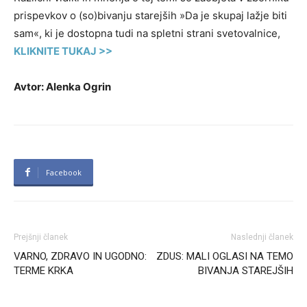
prispevkov o (so)bivanju starejših »Da je skupaj lažje biti
sam«, ki je dostopna tudi na spletni strani svetovalnice,
KLIKNITE TUKAJ >>
Avtor: Alenka Ogrin
Facebook
Prejšnji članek
Naslednji članek
VARNO, ZDRAVO IN UGODNO:
ZDUS: MALI OGLASI NA TEMO
TERME KRKA
BIVANJA STAREJŠIH