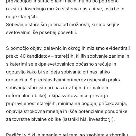
prevladujoči institucionalni način, nujno bo potrebno
razširiti dosedanjo mrežo sistema nastanitve, oskrbe in
nege starejših.
Sobivanje starejših je ena od možnosti, ki smo se ji v
svetovalnici še posebej posvetili.
S pomočjo objav, delavnic in okroglih miz smo evidentirali
preko 40 kandidatov – starejših, ki jih sobivanje zanima in
s katerimi se ekipa svetovalnice občasno srečuje in
ugotavlja kako bi se ideja sobivanja pri nas lahko
uresničila. S predstavitvami primerov uspešnih praks
sobivanja starejših pri nas in v tujini (formalne in
neformalne oblike), ekipa svetovalnice preverja
pripravljenost starejših, minimalne pogoje, pričakovanja,
objavlja strokovna mnenja in išče potencialne ponudnike
za tovrstne bivalne oblike (lastniki hiš, investitorji).
Različni vidiki in mnenja o tej temi so zaobjeta v zborniku