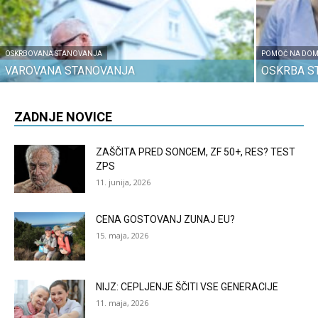
OSKRBOVANA STANOVANJA
POMOČ NA DO
VAROVANA STANOVANJA
OSKRBA S
ZADNJE NOVICE
ZAŠČITA PRED SONCEM, ZF 50+, RES? TEST
ZPS
11. junija, 2026
CENA GOSTOVANJ ZUNAJ EU?
15. maja, 2026
NIJZ: CEPLJENJE ŠČITI VSE GENERACIJE
11. maja, 2026