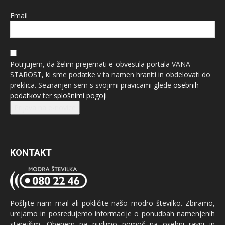
Email
Potrjujem, da želim prejemati e-obvestila portala VANA
STAROST, ki sme podatke v ta namen hraniti in obdelovati do
preklica. Seznanjen sem s svojimi pravicami glede
osebnih
podatkov
ter
splošnimi pogoji
Prijava na e-novice
KONTAKT
Pošljite nam mail ali pokličite našo modro številko. Zbiramo,
urejamo in posredujemo informacije o ponudbah namenjenih
starejšim. Obenem pa nudimo pomoč na osebni ravni in