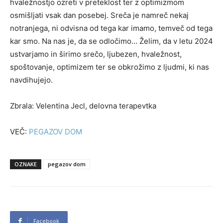
hvaležnostjo ozreti v preteklost ter z optimizmom
osmišljati vsak dan posebej. Sreča je namreč nekaj
notranjega, ni odvisna od tega kar imamo, temveč od tega
kar smo. Na nas je, da se odločimo… Želim, da v letu 2024
ustvarjamo in širimo srečo, ljubezen, hvaležnost,
spoštovanje, optimizem ter se obkrožimo z ljudmi, ki nas
navdihujejo.
Zbrala: Velentina Jecl, delovna terapevtka
VEČ:
PEGAZOV DOM
OZNAKE
pegazov dom
Facebook