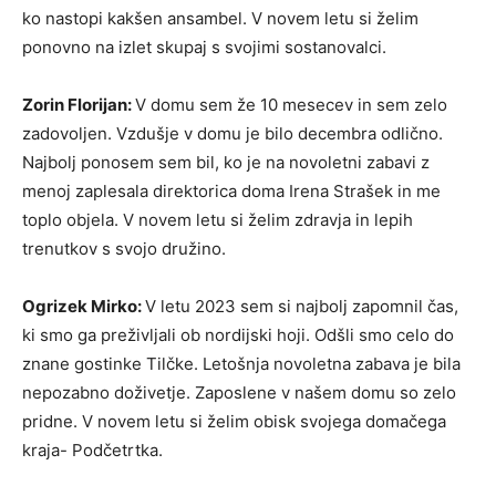
ko nastopi kakšen ansambel. V novem letu si želim
ponovno na izlet skupaj s svojimi sostanovalci.
Zorin Florijan:
V domu sem že 10 mesecev in sem zelo
zadovoljen. Vzdušje v domu je bilo decembra odlično.
Najbolj ponosem sem bil, ko je na novoletni zabavi z
menoj zaplesala direktorica doma Irena Strašek in me
toplo objela. V novem letu si želim zdravja in lepih
trenutkov s svojo družino.
Ogrizek Mirko:
V letu 2023 sem si najbolj zapomnil čas,
ki smo ga preživljali ob nordijski hoji. Odšli smo celo do
znane gostinke Tilčke. Letošnja novoletna zabava je bila
nepozabno doživetje. Zaposlene v našem domu so zelo
pridne. V novem letu si želim obisk svojega domačega
kraja- Podčetrtka.