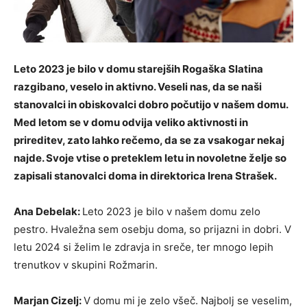
Leto 2023 je bilo v domu starejših Rogaška Slatina
razgibano, veselo in aktivno. Veseli nas, da se naši
stanovalci in obiskovalci dobro počutijo v našem domu.
Med letom se v domu odvija veliko aktivnosti in
prireditev, zato lahko rečemo, da se za vsakogar nekaj
najde. Svoje vtise o preteklem letu in novoletne želje so
zapisali stanovalci doma in direktorica Irena Strašek.
Ana Debelak:
Leto 2023 je bilo v našem domu zelo
pestro. Hvaležna sem osebju doma, so prijazni in dobri. V
letu 2024 si želim le zdravja in sreče, ter mnogo lepih
trenutkov v skupini Rožmarin.
Marjan Cizelj:
V domu mi je zelo všeč. Najbolj se veselim,