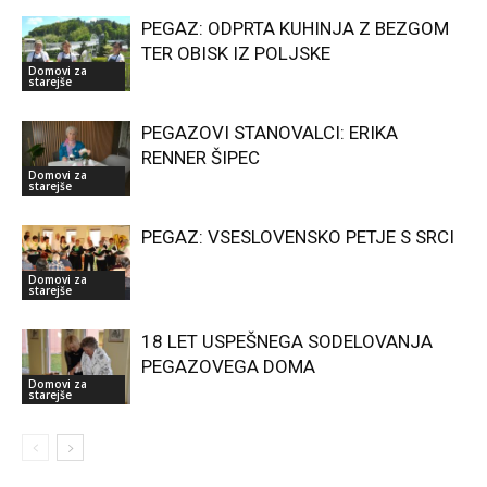
PEGAZ: ODPRTA KUHINJA Z BEZGOM
TER OBISK IZ POLJSKE
Domovi za
starejše
PEGAZOVI STANOVALCI: ERIKA
RENNER ŠIPEC
Domovi za
starejše
PEGAZ: VSESLOVENSKO PETJE S SRCI
Domovi za
starejše
18 LET USPEŠNEGA SODELOVANJA
PEGAZOVEGA DOMA
Domovi za
starejše