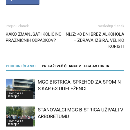
Prejšnji članek
Naslednji članek
KAKO ZMANJŠATI KOLIČINO
NIJZ: 40 DNI BREZ ALKOHOLA
PRAZNIČNIH ODPADKOV?
– ZDRAVA IZBIRA, VELIKO
KORISTI
PODOBNI ČLANKI
PRIKAŽI VEČ ČLANKOV TEGA AVTORJA
MGC BISTRICA: SPREHOD ZA SPOMIN
S KAR 63 UDELEŽENCI
Domovi za
starejše
STANOVALCI MGC BISTRICA UŽIVALI V
ARBORETUMU
Domovi za
starejše