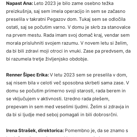
Napast Ana:
Leto 2023 je bilo zame osebno težka
preizkušnja, saj sem imela operacijo in sem se začasno
preselila v takratni Pegazov dom. Tukaj sem se odločila
ostati, saj se počutim varno. V domu je skrb za stanovalce
na prvem mestu. Rada imam svoj domač kraj, vendar sem
morala prisluhniti svojem razumu. V novem letu si želim,
da bi bili zdravi moji otroci in vnuki. Zase pa predvsem, da
bi razumela tretje življenjsko obdobje.
Renner Šipec Erika:
V letu 2023 sem se preselila v dom,
saj nisem bila v celoti več sposobna skrbeti sama zase. V
domu se počutim primerno svoji starosti, rada berem in
se vključujem v aktivnosti. Izredno rada plešem,
prepevam in sem med veselimi ljudmi. Želim si zdravja in
da bi si ljudje med seboj pomagali in bili dobrosrčni.
Irena Strašek, direktorica:
Pomembno je, da se znamo s