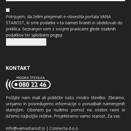
Potrjujem, da želim prejemati e-obvestila portala VANA
STAROST, ki sme podatke v ta namen hraniti in obdelovati do
preklica. Seznanjen sem s svojimi pravicami glede
osebnih
podatkov
ter
splošnimi pogoji
Prijava na e-novice
KONTAKT
Pošljite nam mail ali pokličite našo modro številko. Zbiramo,
urejamo in posredujemo informacije o ponudbah namenjenih
starejšim. Obenem pa nudimo pomoč na osebni ravni in
iščemo najboljše rešitve. Projektiramo varno starost. Za vas.
info@varnastarost.si | Connecta d.o.o.