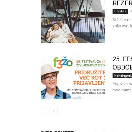
REZER
Lifestyle
Si želite n
voljo vse, 
25. F
OBDO
Nekategori
Priprave na
med nami! L