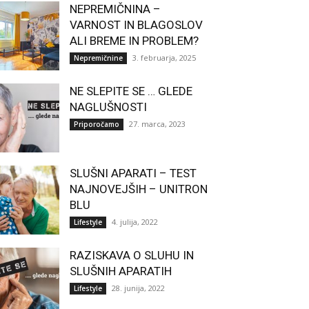
NEPREMIČNINA –
VARNOST IN BLAGOSLOV
ALI BREME IN PROBLEM?
3. februarja, 2025
Nepremičnine
NE SLEPITE SE … GLEDE
NAGLUŠNOSTI
27. marca, 2023
Priporočamo
SLUŠNI APARATI – TEST
NAJNOVEJŠIH – UNITRON
BLU
4. julija, 2022
Lifestyle
RAZISKAVA O SLUHU IN
SLUŠNIH APARATIH
28. junija, 2022
Lifestyle