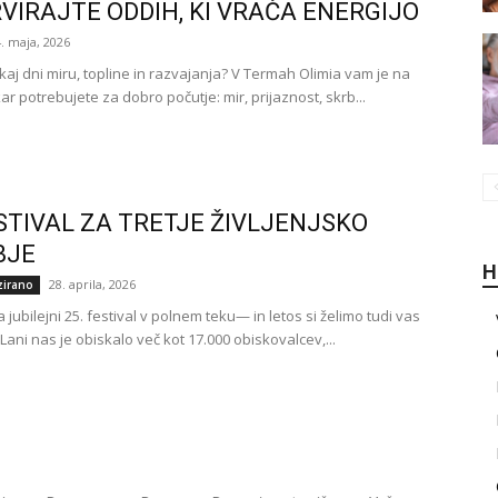
VIRAJTE ODDIH, KI VRAČA ENERGIJO
4. maja, 2026
ekaj dni miru, topline in razvajanja? V Termah Olimia vam je na
kar potrebujete za dobro počutje: mir, prijaznost, skrb...
ESTIVAL ZA TRETJE ŽIVLJENJSKO
BJE
H
28. aprila, 2026
zirano
 jubilejni 25. festival v polnem teku— in letos si želimo tudi vas
ani nas je obiskalo več kot 17.000 obiskovalcev,...