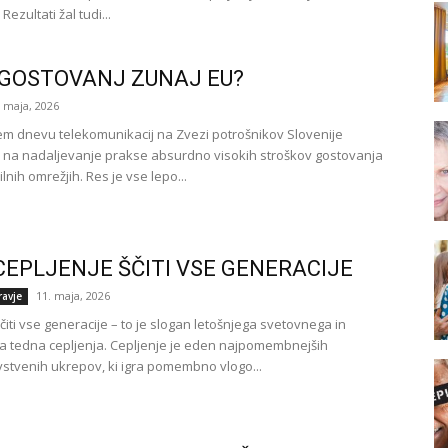
Rezultati žal tudi...
GOSTOVANJ ZUNAJ EU?
. maja, 2026
em dnevu telekomunikacij na Zvezi potrošnikov Slovenije
 na nadaljevanje prakse absurdno visokih stroškov gostovanja
ilnih omrežjih. Res je vse lepo...
 CEPLJENJE ŠČITI VSE GENERACIJE
11. maja, 2026
ravje
čiti vse generacije – to je slogan letošnjega svetovnega in
 tedna cepljenja. Cepljenje je eden najpomembnejših
stvenih ukrepov, ki igra pomembno vlogo...