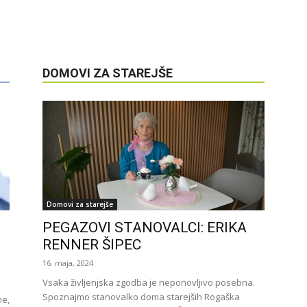
DOMOVI ZA STAREJŠE
Domovi za starejše
PEGAZOVI STANOVALCI: ERIKA
RENNER ŠIPEC
16. maja, 2024
Vsaka življenjska zgodba je neponovljivo posebna.
Spoznajmo stanovalko doma starejših Rogaška
ne,