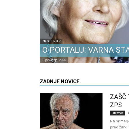
INFO CENTER
O PORTALU: VARNA ST
1. januarja, 2020
ZADNJE NOVICE
ZAŠČI
ZPS
1
Lifestyle
Na primerj
pred žarki 