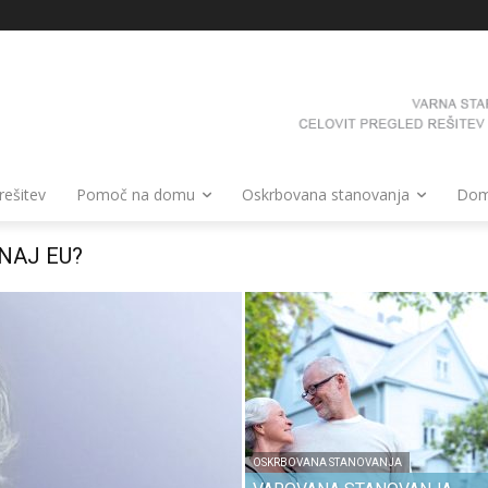
 rešitev
Pomoč na domu
Oskrbovana stanovanja
Domo
TI VSE GENERACIJE
OSKRBOVANA STANOVANJA