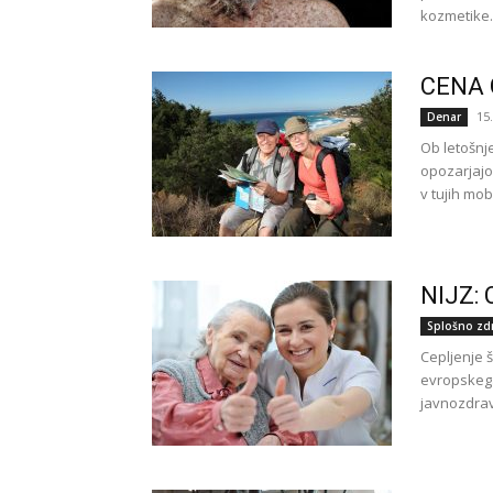
kozmetike. 
CENA 
15
Denar
Ob letošnj
opozarjajo
v tujih mob
NIJZ:
Splošno zd
Cepljenje š
evropskega
javnozdrav