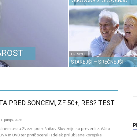
VAROVANA STANOVANJA
AROST
LIFESTYLE
STAREJŠI – SREČNEJŠI
TA PRED SONCEM, ZF 50+, RES? TEST
1. junija, 2026
P
alnem testu Zveze potrošnikov Slovenije so preverili zaščito
UVA in UVB ter prvič ocenili izdelek priljubljene korejske