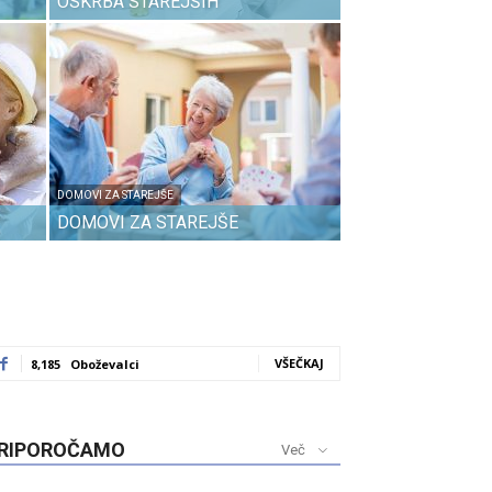
OSKRBA STAREJŠIH
DOMOVI ZA STAREJŠE
DOMOVI ZA STAREJŠE
VŠEČKAJ
8,185
Oboževalci
RIPOROČAMO
Več