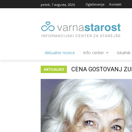
Oglaševanje
Kontakt
petek, 7 avgusta, 2026
Aktualne novice
Info center
Iskalnik
NIJZ: CEPLJENJE ŠČI
AKTUALNO