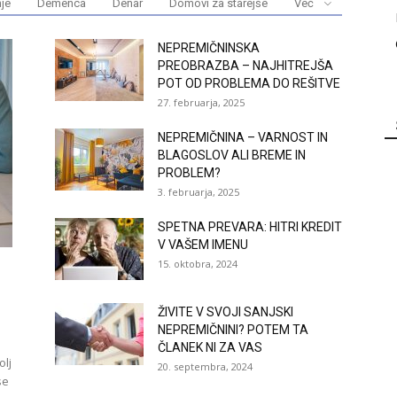
nje
Demenca
Denar
Domovi za starejše
Več
NEPREMIČNINSKA
PREOBRAZBA – NAJHITREJŠA
POT OD PROBLEMA DO REŠITVE
27. februarja, 2025
NEPREMIČNINA – VARNOST IN
BLAGOSLOV ALI BREME IN
PROBLEM?
3. februarja, 2025
SPETNA PREVARA: HITRI KREDIT
V VAŠEM IMENU
15. oktobra, 2024
ŽIVITE V SVOJI SANJSKI
NEPREMIČNINI? POTEM TA
ČLANEK NI ZA VAS
olj
20. septembra, 2024
se