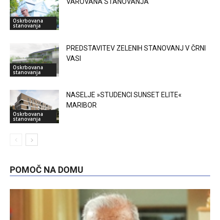
VAROVANA STANOVANJA
Oskrbovana
stanovanja
PREDSTAVITEV ZELENIH STANOVANJ V ČRNI
VASI
Oskrbovana
stanovanja
NASELJE »STUDENCI SUNSET ELITE«
MARIBOR
Oskrbovana
stanovanja
POMOČ NA DOMU