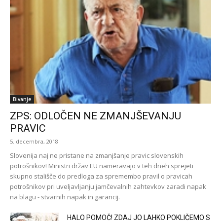
Bivanje
ZPS: ODLOČEN NE ZMANJŠEVANJU
PRAVIC
5. decembra, 2018
Slovenija naj ne pristane na zmanjšanje pravic slovenskih
potrošnikov! Ministri držav EU nameravajo v teh dneh sprejeti
skupno stališče do predloga za spremembo pravil o pravicah
potrošnikov pri uveljavljanju jamčevalnih zahtevkov zaradi napak
na blagu - stvarnih napak in garancij.
HALO POMOČ! ZDAJ JO LAHKO POKLIČEMO S