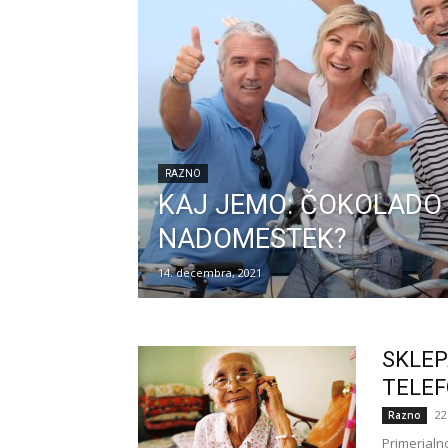
RAZNO
KAJ JEMO: ČOKOLADO 
NADOMESTEK?
14. decembra, 2021
SKLEP
TELEF
22
Razno
Primerjaln