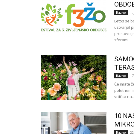
OBDO
1.
Razno
Letos se b
ustvarjal 
prostovolj
sferami....
SAMOO
TERAS
17
Razno
Če imate že
poletnem i
vrtička na..
10 NA
MIKRO
22
Razno