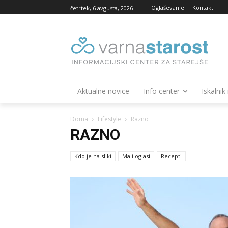
Oglaševanje
Kontakt
četrtek, 6 avgusta, 2026
Aktualne novice
Info center
Iskalnik
Doma
Lifestyle
Razno
RAZNO
Kdo je na sliki
Mali oglasi
Recepti