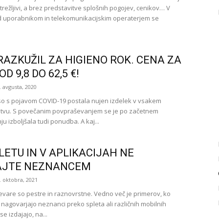
strežljivi, a brez predstavitve splošnih pogojev, cenikov… V
 uporabnikom in telekomunikacijskim operaterjem se
RAZKUŽIL ZA HIGIENO ROK. CENA ZA
OD 9,8 DO 62,5 €!
. avgusta, 2020
so s pojavom COVID-19 postala nujen izdelek v vsakem
stvu. S povečanim povpraševanjem se je po začetnem
 izboljšala tudi ponudba. A kaj...
LETU IN V APLIKACIJAH NE
AJTE NEZNANCEM
. oktobra, 2021
evare so pestre in raznovrstne. Vedno več je primerov, ko
 nagovarjajo neznanci preko spleta ali različnih mobilnih
 se izdajajo, na...