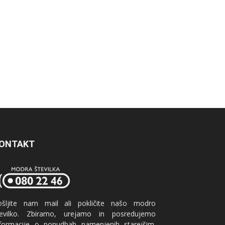
ONTAKT
ošljite nam mail ali pokličite našo modro
tevilko. Zbiramo, urejamo in posredujemo
nformacije o ponudbah namenjenih starejšim.