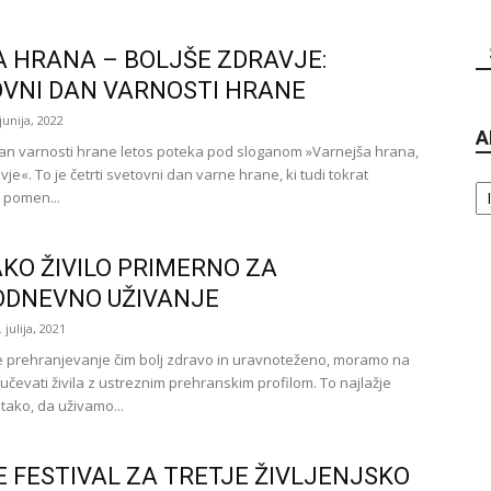
 HRANA – BOLJŠE ZDRAVJE:
VNI DAN VARNOSTI HRANE
 junija, 2022
A
an varnosti hrane letos poteka pod sloganom »Varnejša hrana,
vje«. To je četrti svetovni dan varne hrane, ki tudi tokrat
Ar
a pomen...
AKO ŽIVILO PRIMERNO ZA
ODNEVNO UŽIVANJE
. julija, 2021
 prehranjevanje čim bolj zdravo in uravnoteženo, moramo na
ljučevati živila z ustreznim prehranskim profilom. To najlažje
ako, da uživamo...
E FESTIVAL ZA TRETJE ŽIVLJENJSKO