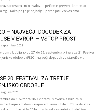
ravkar testirali mikrovalovne pečice in preverili katere so
a trgu. Kako pa jih je najbolje uporabljati? Za vas smo
3ŽO – NAJVEČJI DOGODEK ZA
JŠE V EVROPI – VSTOP PROST
. septembra, 2022
v dom v Ljubljano od 27. do 29. septembra prihaja že 21. Festival
ivljenjsko obdobje (F3ŽO), največji dogodek za starejše v...
 SE 20. FESTIVAL ZA TRETJE
ENJSKO OBDOBJE
. avgusta, 2021
tembra do 1. oktobra 2021 v hramu slovenske kulture, v
em Cankarjevem domu, napovedujemo jubilejni 20. Festival za
jenjsko obdobje, ki že 20 let predstavlja osrednjo obeležitev