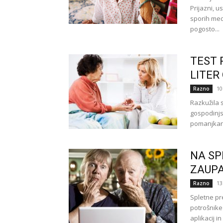
Prijazni, u
sporih med
pogosto...
TEST 
LITER 
10
Razno
Razkužila 
gospodinj
pomanjkanju
NA SP
ZAUP
13
Razno
Spletne pr
potrošnike
aplikacij in