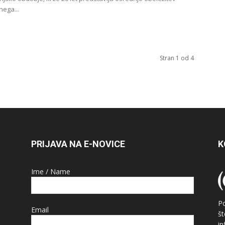
ega...
Stran 1 od 4
PRIJAVA NA E-NOVICE
K
Ime / Name
P
Email
š
i