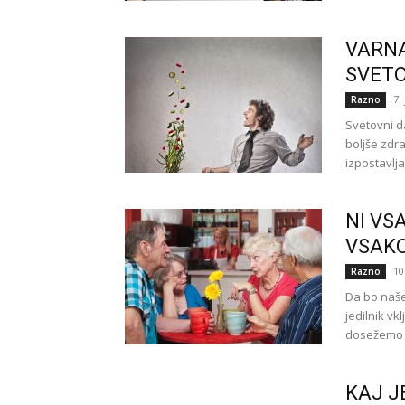
VARNA
SVETO
7.
Razno
Svetovni d
boljše zdra
izpostavlj
NI VS
VSAK
10
Razno
Da bo naše
jedilnik vk
dosežemo t
KAJ J