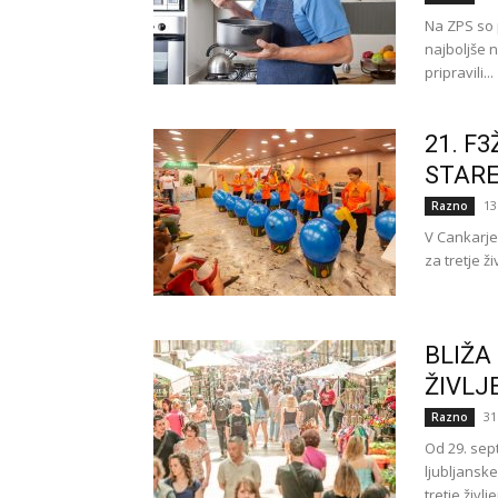
Na ZPS so p
najboljše n
pripravili...
21. F
STARE
13
Razno
V Cankarje
za tretje ž
BLIŽA
ŽIVLJ
31
Razno
Od 29. sep
ljubljansk
tretje živl