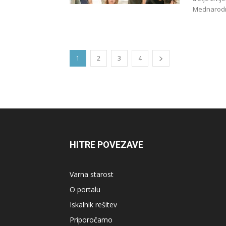
Mednarodn
1
2
3
4
HITRE POVEZAVE
Varna starost
O portalu
Iskalnik rešitev
Priporočamo