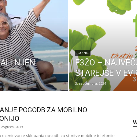
RAZNO
ALI NJEN
F3ŽO – NAJVEČJ
STAREJŠE V EVR
3. septembra, 2024
ANJE POGODB ZA MOBILNO
ONIJO
V
. avgusta, 2019
o ocenjevanje sklepanja pogodb za storitve mobilne telefonije: