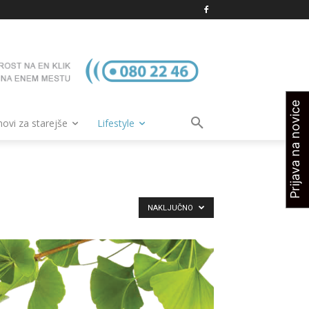
Prijava na novice
vi za starejše
Lifestyle
NAKLJUČNO