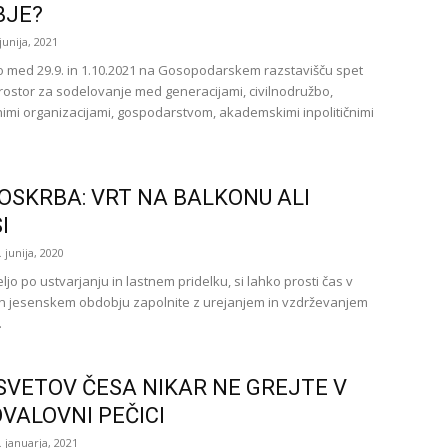
BJE?
 junija, 2021
o med 29.9. in 1.10.2021 na Gosopodarskem razstavišču spet
prostor za sodelovanje med generacijami, civilnodružbo,
nimi organizacijami, gospodarstvom, akademskimi inpolitičnimi
SKRBA: VRT NA BALKONU ALI
I
. junija, 2020
ljo po ustvarjanju in lastnem pridelku, si lahko prosti čas v
n jesenskem obdobju zapolnite z urejanjem in vzdrževanjem
.
SVETOV ČESA NIKAR NE GREJTE V
VALOVNI PEČICI
. januarja, 2021