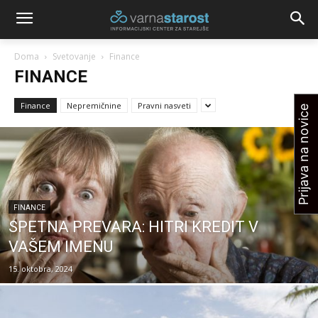
Doma
Svetovanje
Finance
FINANCE
Finance
Nepremičnine
Pravni nasveti
Prijava na novice
FINANCE
SPETNA PREVARA: HITRI KREDIT V
VAŠEM IMENU
15. oktobra, 2024