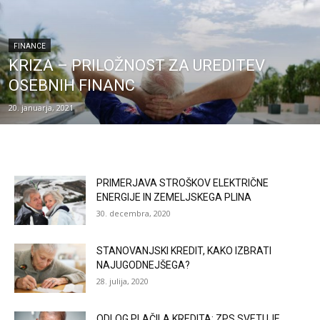
FINANCE
KRIZA – PRILOŽNOST ZA UREDITEV
OSEBNIH FINANC
20. januarja, 2021
PRIMERJAVA STROŠKOV ELEKTRIČNE
ENERGIJE IN ZEMELJSKEGA PLINA
30. decembra, 2020
STANOVANJSKI KREDIT, KAKO IZBRATI
NAJUGODNEJŠEGA?
28. julija, 2020
ODLOG PLAČILA KREDITA; ZPS SVETUJE