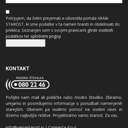
Potrjujem, da želim prejemati e-obvestila portala VANA
STAROST, ki sme podatke v ta namen hraniti in obdelovati do
preklica. Seznanjen sem s svojimi pravicami glede
osebnih
podatkov
ter
splošnimi pogoji
Prijava na e-novice
KONTAKT
Pošljite nam mail ali pokličite našo modro številko. Zbiramo,
urejamo in posredujemo informacije o ponudbah namenjenih
starejšim. Obenem pa nudimo pomoč na osebni ravni in
iščemo najboljše rešitve. Projektiramo varno starost. Za vas.
info@varnastarost.si | Connecta d.o.o.