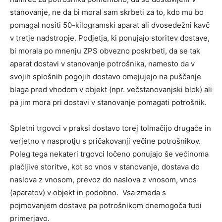
stanovanje, ne da bi moral sam skrbeti za to, kdo mu bo
pomagal nositi 50-kilogramski aparat ali dvosedežni kavč
v tretje nadstropje. Podjetja, ki ponujajo storitev dostave,
bi morala po mnenju ZPS obvezno poskrbeti, da se tak
aparat dostavi v stanovanje potrošnika, namesto da v
svojih splošnih pogojih dostavo omejujejo na puščanje
blaga pred vhodom v objekt (npr. večstanovanjski blok) ali
pa jim mora pri dostavi v stanovanje pomagati potrošnik.
Spletni trgovci v praksi dostavo torej tolmačijo drugače in
verjetno v nasprotju s pričakovanji večine potrošnikov.
Poleg tega nekateri trgovci ločeno ponujajo še večinoma
plačljive storitve, kot so vnos v stanovanje, dostava do
naslova z vnosom, prevoz do naslova z vnosom, vnos
(aparatov) v objekt in podobno. Vsa zmeda s
pojmovanjem dostave pa potrošnikom onemogoča tudi
primerjavo.