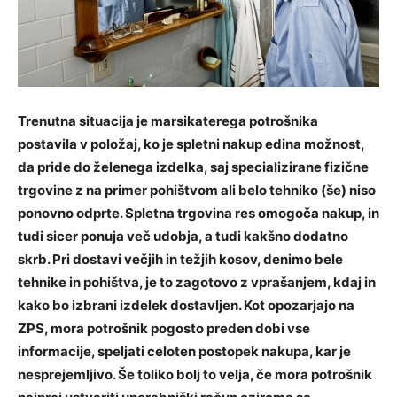
Trenutna situacija je marsikaterega potrošnika
postavila v položaj, ko je spletni nakup edina možnost,
da pride do želenega izdelka, saj specializirane fizične
trgovine z na primer pohištvom ali belo tehniko (še) niso
ponovno odprte. Spletna trgovina res omogoča nakup, in
tudi sicer ponuja več udobja, a tudi kakšno dodatno
skrb. Pri dostavi večjih in težjih kosov, denimo bele
tehnike in pohištva, je to zagotovo z vprašanjem, kdaj in
kako bo izbrani izdelek dostavljen. Kot opozarjajo na
ZPS, mora potrošnik pogosto preden dobi vse
informacije, speljati celoten postopek nakupa, kar je
nesprejemljivo. Še toliko bolj to velja, če mora potrošnik