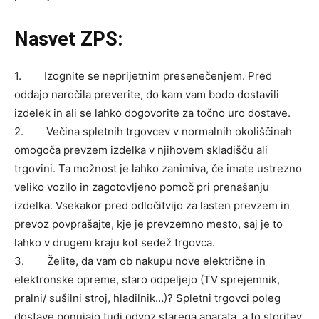
Nasvet ZPS:
1. Izognite se neprijetnim presenečenjem. Pred
oddajo naročila preverite, do kam vam bodo dostavili
izdelek in ali se lahko dogovorite za točno uro dostave.
2. Večina spletnih trgovcev v normalnih okoliščinah
omogoča prevzem izdelka v njihovem skladišču ali
trgovini. Ta možnost je lahko zanimiva, če imate ustrezno
veliko vozilo in zagotovljeno pomoč pri prenašanju
izdelka. Vsekakor pred odločitvijo za lasten prevzem in
prevoz povprašajte, kje je prevzemno mesto, saj je to
lahko v drugem kraju kot sedež trgovca.
3. Želite, da vam ob nakupu nove električne in
elektronske opreme, staro odpeljejo (TV sprejemnik,
pralni/ sušilni stroj, hladilnik…)? Spletni trgovci poleg
dostave ponujajo tudi odvoz starega aparata, a to storitev