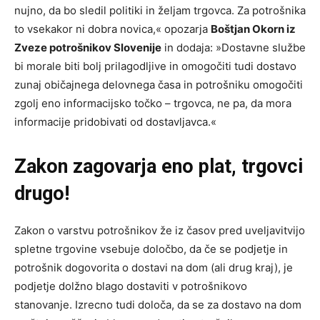
nujno, da bo sledil politiki in željam trgovca. Za potrošnika
to vsekakor ni dobra novica,« opozarja
Boštjan Okorn iz
Zveze potrošnikov Slovenije
in dodaja: »Dostavne službe
bi morale biti bolj prilagodljive in omogočiti tudi dostavo
zunaj običajnega delovnega časa in potrošniku omogočiti
zgolj eno informacijsko točko – trgovca, ne pa, da mora
informacije pridobivati od dostavljavca.«
Zakon zagovarja eno plat, trgovci
drugo!
Zakon o varstvu potrošnikov že iz časov pred uveljavitvijo
spletne trgovine vsebuje določbo, da če se podjetje in
potrošnik dogovorita o dostavi na dom (ali drug kraj), je
podjetje dolžno blago dostaviti v potrošnikovo
stanovanje. Izrecno tudi določa, da se za dostavo na dom