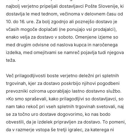
najbolj verjetno pripeljali dostavljavci Pošte Slovenije, ki
dostavlja le med tednom, večinoma v delovnem času od
10. do 16. ure. Za bolj zgodnjo ali poznejšo dostavo je
včasih mogoče doplačati (ne ponujajo vsi prodajalci),
enako velja za dostavo v soboto. Omenjene izjeme so
med drugim odvisne od naslova kupca in naročenega
izdelka, med omejitvami se namreč pojavlja tudi njegova
teža.
Več prilagodljivosti boste verjetno deležni pri spletnih
trgovinah, kjer za dostavo poskrbijo njihovi pogodbeni
prevozniki oziroma uporabljajo lastno dostavno službo.
»Ko smo spraševali, kako prilagodljivi so dostavljavci, so
nam tako rekoč pri vseh spletnih trgovinah svetovali, naj
se za točno uro dostave dogovorimo, ko nas bodo
obvestili, da je izdelek pripravljen za dostavo. To pomeni,
da v razmerje vstopa še tretji igralec, za katerega ni