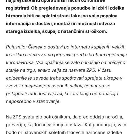
najprej ustvariti uporabniški račun oziroma se
registrirati. Ob pregledovanju ponudbe in izbiri izdelka
bi morala biti na spletni strani takoj na voljo popolna
informacija o dostavi, montaži in možnosti odvoza
starega izdelka, skupaj z natančnim stroškom.
Pojasnilo: Članek o dostavi po internetu kupljenih velikih
in težkih izdelkov smo pripravili pred izbruhom epidemije
koronavirusa. Vsa opažanja se zato nanašajo na običajno
stanje na trgu, enako velja za nasvete ZPS. V času
epidemije je seveda treba spoštovati sprejete ukrepe v
zvezi z omejevanjem osebnih stikov, čemur so se
prilagodili tudi dostavljavci, ki zato blaga ne prinašajo
neposredno v stanovanje.
Na ZPS svetujejo potrošnikom, da pred oddajo naročila,
preverijo, kaj točno vsebuje dostava. Kot poudarjajo, vam
bodo pri slovenskih spletnih trgovcih naročene izdelke