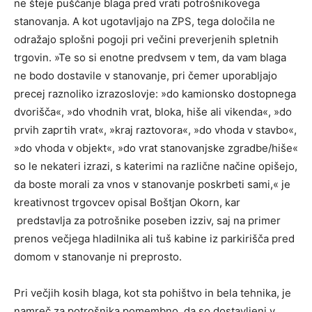
ne šteje puščanje blaga pred vrati potrošnikovega
stanovanja. A kot ugotavljajo na ZPS, tega določila ne
odražajo splošni pogoji pri večini preverjenih spletnih
trgovin. »Te so si enotne predvsem v tem, da vam blaga
ne bodo dostavile v stanovanje, pri čemer uporabljajo
precej raznoliko izrazoslovje: »do kamionsko dostopnega
dvorišča«, »do vhodnih vrat, bloka, hiše ali vikenda«, »do
prvih zaprtih vrat«, »kraj raztovora«, »do vhoda v stavbo«,
»do vhoda v objekt«, »do vrat stanovanjske zgradbe/hiše«
so le nekateri izrazi, s katerimi na različne načine opišejo,
da boste morali za vnos v stanovanje poskrbeti sami,« je
kreativnost trgovcev opisal Boštjan Okorn, kar
predstavlja za potrošnike poseben izziv, saj na primer
prenos večjega hladilnika ali tuš kabine iz parkirišča pred
domom v stanovanje ni preprosto.
Pri večjih kosih blaga, kot sta pohištvo in bela tehnika, je
namreč za potrošnika pomembno, da so dostavljeni v