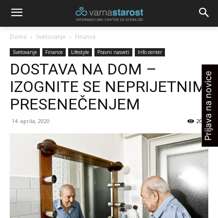
Doma
Svetovanje
Finance
Svetovanje
Finance
Lifestyle
Pravni nasveti
Info center
DOSTAVA NA DOM –
Prijava na novice
IZOGNITE SE NEPRIJETNIM
PRESENEČENJEM
14. aprila, 2020
2024