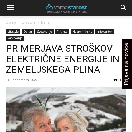
Doma
Lifestyle
Denar
Lifestyle
Denar
Svetovanje
Finance
Nepremičnine
Info center
Varčevanje
PRIMERJAVA STROŠKOV
Prijava na novice
ELEKTRIČNE ENERGIJE IN
ZEMELJSKEGA PLINA
30. decembra, 2020
3045