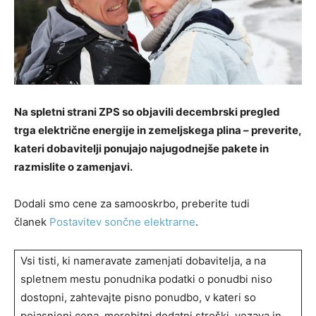
Na spletni strani ZPS so objavili decembrski pregled
trga električne energije in zemeljskega plina – preverite,
kateri dobavitelji ponujajo najugodnejše pakete in
razmislite o zamenjavi.
Dodali smo cene za samooskrbo, preberite tudi
članek
Postavitev sončne elektrarne
.
Vsi tisti, ki nameravate zamenjati dobavitelja, a na
spletnem mestu ponudnika podatki o ponudbi niso
dostopni, zahtevajte pisno ponudbo, v kateri so
pojasnjeni cena, morebitni dodatni stroški, vezava in