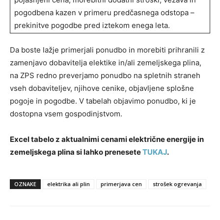
pogodbena kazen v primeru predčasnega odstopa –
prekinitve pogodbe pred iztekom enega leta.
Da boste lažje primerjali ponudbo in morebiti prihranili z
zamenjavo dobavitelja elektike in/ali zemeljskega plina,
na ZPS redno preverjamo ponudbo na spletnih straneh
vseh dobaviteljev, njihove cenike, objavljene splošne
pogoje in pogodbe. V tabelah objavimo ponudbo, ki je
dostopna vsem gospodinjstvom.
Excel tabelo z aktualnimi cenami električne energije in
zemeljskega plina si lahko prenesete
TUKAJ
.
OZNAKE
elektrika ali plin
primerjava cen
strošek ogrevanja