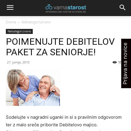
Doma
Nekategorizirano
Nekategorizirano
POIMENUJTE DEBITELOV
Prijava na novice
PAKET ZA SENIORJE!
27. junija, 2013
1586
Sodelujte v nagradni uganki in si s pravilnim odgovorom
ter z malo sreče priborite Debitelovo majico.