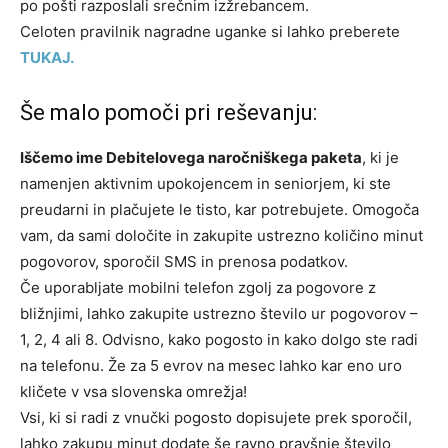
po pošti razposlali srečnim izžrebancem.
Celoten pravilnik nagradne uganke si lahko preberete
TUKAJ.
Še malo pomoči pri reševanju:
Iščemo ime Debitelovega naročniškega paketa
, ki je
namenjen aktivnim upokojencem in seniorjem, ki ste
preudarni in plačujete le tisto, kar potrebujete. Omogoča
vam, da sami določite in zakupite ustrezno količino minut
pogovorov, sporočil SMS in prenosa podatkov.
Če uporabljate mobilni telefon zgolj za pogovore z
bližnjimi, lahko zakupite ustrezno število ur pogovorov –
1, 2, 4 ali 8. Odvisno, kako pogosto in kako dolgo ste radi
na telefonu. Že za 5 evrov na mesec lahko kar eno uro
kličete v vsa slovenska omrežja!
Vsi, ki si radi z vnučki pogosto dopisujete prek sporočil,
lahko zakupu minut dodate še ravno pravšnje število