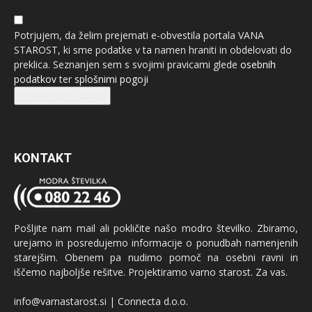
Potrjujem, da želim prejemati e-obvestila portala VANA
STAROST, ki sme podatke v ta namen hraniti in obdelovati do
preklica. Seznanjen sem s svojimi pravicami glede
osebnih
podatkov
ter
splošnimi pogoji
Prijava na e-novice
KONTAKT
Pošljite nam mail ali pokličite našo modro številko. Zbiramo,
urejamo in posredujemo informacije o ponudbah namenjenih
starejšim. Obenem pa nudimo pomoč na osebni ravni in
iščemo najboljše rešitve. Projektiramo varno starost. Za vas.
info@varnastarost.si | Connecta d.o.o.