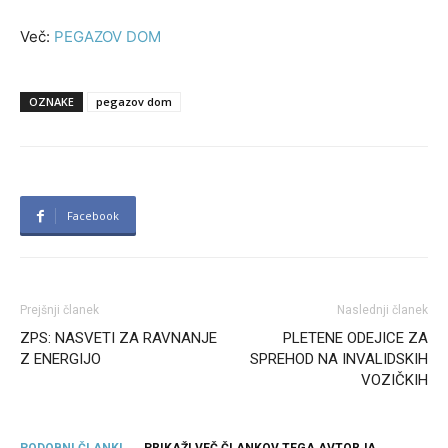
Več:
PEGAZOV DOM
OZNAKE
pegazov dom
Facebook
Prejšnji članek
Naslednji članek
ZPS: NASVETI ZA RAVNANJE
PLETENE ODEJICE ZA
Z ENERGIJO
SPREHOD NA INVALIDSKIH
VOZIČKIH
PODOBNI ČLANKI
PRIKAŽI VEČ ČLANKOV TEGA AVTORJA