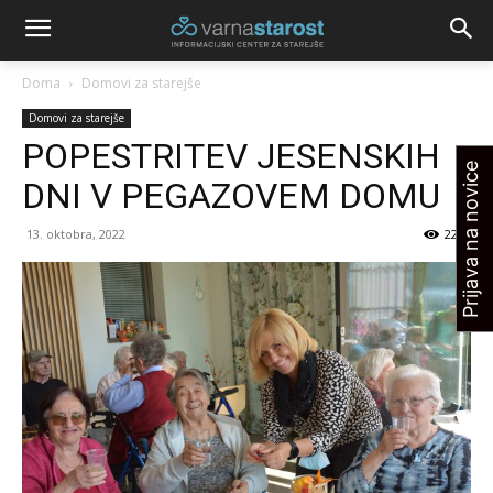
Doma
Domovi za starejše
Domovi za starejše
POPESTRITEV JESENSKIH
Prijava na novice
DNI V PEGAZOVEM DOMU
13. oktobra, 2022
2259