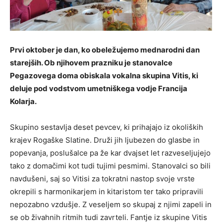
Prvi oktober je dan, ko obeležujemo mednarodni dan
starejših. Ob njihovem prazniku je stanovalce
Pegazovega doma obiskala vokalna skupina Vitis, ki
deluje pod vodstvom umetniškega vodje Francija
Kolarja.
Skupino sestavlja deset pevcev, ki prihajajo iz okoliških
krajev Rogaške Slatine. Druži jih ljubezen do glasbe in
popevanja, poslušalce pa že kar dvajset let razveseljujejo
tako z domačimi kot tudi tujimi pesmimi. Stanovalci so bili
navdušeni, saj so Vitisi za tokratni nastop svoje vrste
okrepili s harmonikarjem in kitaristom ter tako pripravili
nepozabno vzdušje. Z veseljem so skupaj z njimi zapeli in
se ob živahnih ritmih tudi zavrteli. Fantje iz skupine Vitis