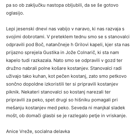
pa so ob zaključku nastopa obljubili, da se še gotovo
oglasijo.
Lepi jesenski dnevi nas vabijo v naravo, ki nas razvaja s
svojimi dobrotami. V preteklem tednu smo se s stanovalci
odpravili pod Boč, natančneje h Grilovi kapeli, kjer sta nas
prijazno sprejela Gustika in Jože Colnarič, ki sta nam
kapelo tudi razkazala. Nato smo se odpravili v gozd ter
družno nabrali polne košare kostanjev. Stanovalci radi
uživajo tako kuhan, kot pečen kostanj, zato smo petkovo
sončno dopoldne izkoristili ter si pripravili kostanjev
piknik. Nekateri stanovalci so kostanj narezali ter
pripravili za peko, spet drugi so hišniku pomagali pri
mešanju kostanjev med peko. Seveda ni manjkal sladek
mošt, ob domači glasbi se je razlegalo petje in vriskanje.
Anice Vreže, socialna delavka