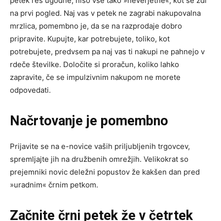
petek res ugodne, niso vse tako »neverjetne«, kot se zdi
na prvi pogled. Naj vas v petek ne zagrabi nakupovalna
mrzlica, pomembno je, da se na razprodaje dobro
pripravite. Kupujte, kar potrebujete, toliko, kot
potrebujete, predvsem pa naj vas ti nakupi ne pahnejo v
rdeče številke. Določite si proračun, koliko lahko
zapravite, če se impulzivnim nakupom ne morete
odpovedati.
Načrtovanje je pomembno
Prijavite se na e-novice vaših priljubljenih trgovcev,
spremljajte jih na družbenih omrežjih. Velikokrat so
prejemniki novic deležni popustov že kakšen dan pred
»uradnim« črnim petkom.
Začnite črni petek že v četrtek