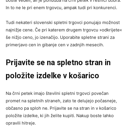
boste vedeli, ali je ponudba na črni petek v resnici dobra.
In to ne le pri enem trgovcu, ampak tudi pri konkurenci.
Tudi nekateri slovenski spletni trgovci ponujajo možnost
najnižje cene. Če pri katerem drugem trgovcu »odkrijete«
še nižjo ceno, jo izenačijo. Uporabite spletne strani za
primerjavo cen in gibanje cen v zadnjih mesecih.
Prijavite se na spletno stran in
položite izdelke v košarico
Na črni petek imajo številni spletni trgovci povečan
promet na spletnih straneh, zato te delujejo počasneje,
občasno pa sploh ne. Prijavite se na stran in v košarico
položite izdelke, ki jih želite kupiti. Nakup boste lahko
opravili hitreje.