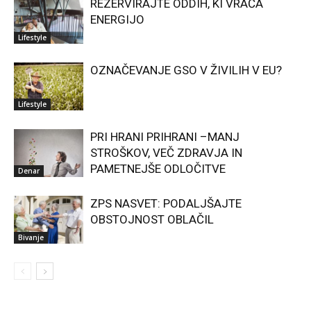
REZERVIRAJTE ODDIH, KI VRAČA
ENERGIJO
Lifestyle
OZNAČEVANJE GSO V ŽIVILIH V EU?
Lifestyle
PRI HRANI PRIHRANI –MANJ
STROŠKOV, VEČ ZDRAVJA IN
PAMETNEJŠE ODLOČITVE
Denar
ZPS NASVET: PODALJŠAJTE
OBSTOJNOST OBLAČIL
Bivanje