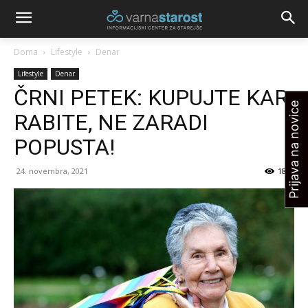
Doma
Lifestyle
Denar
Lifestyle
Denar
ČRNI PETEK: KUPUJTE KAR
Prijava na novice
RABITE, NE ZARADI
POPUSTA!
24. novembra, 2021
1890