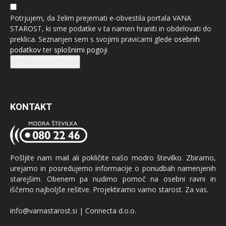
Potrjujem, da želim prejemati e-obvestila portala VANA
STAROST, ki sme podatke v ta namen hraniti in obdelovati do
preklica. Seznanjen sem s svojimi pravicami glede
osebnih
podatkov
ter
splošnimi pogoji
Prijava na e-novice
KONTAKT
Pošljite nam mail ali pokličite našo modro številko. Zbiramo,
urejamo in posredujemo informacije o ponudbah namenjenih
starejšim. Obenem pa nudimo pomoč na osebni ravni in
iščemo najboljše rešitve. Projektiramo varno starost. Za vas.
info@varnastarost.si | Connecta d.o.o.