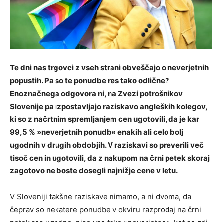
Te dni nas trgovci z vseh strani obveščajo o neverjetnih
popustih. Pa so te ponudbe res tako odlične?
Enoznačnega odgovora ni, na Zvezi potrošnikov
Slovenije pa izpostavljajo raziskavo angleških kolegov,
ki so z načrtnim spremljanjem cen ugotovili, da je kar
99,5 % »neverjetnih ponudb« enakih ali celo bolj
ugodnih v drugih obdobjih. V raziskavi so preverili več
tisoč cen in ugotovili, da z nakupom na črni petek skoraj
zagotovo ne boste dosegli najnižje cene v letu.
V Sloveniji takšne raziskave nimamo, a ni dvoma, da
čeprav so nekatere ponudbe v okviru razprodaj na črni