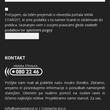
Potrjujem, da želim prejemati e-obvestila portala VANA
STAROST, ki sme podatke v ta namen hraniti in obdelovati do
preklica. Seznanjen sem s svojimi pravicami glede
osebnih
podatkov
ter
splošnimi pogoji
Prijava na e-novice
KONTAKT
Pošljite nam mail ali pokličite našo modro številko. Zbiramo,
urejamo in posredujemo informacije o ponudbah namenjenih
starejšim. Obenem pa nudimo pomoč na osebni ravni in
iščemo najboljše rešitve. Projektiramo varno starost. Za vas.
info@varnastarost.si | Connecta d.o.o.