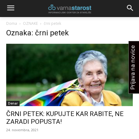
Doma
OZNAKE
črni petek
Oznaka: črni petek
Prijava na novice
Denar
ČRNI PETEK: KUPUJTE KAR RABITE, NE
ZARADI POPUSTA!
24. novembra, 2021