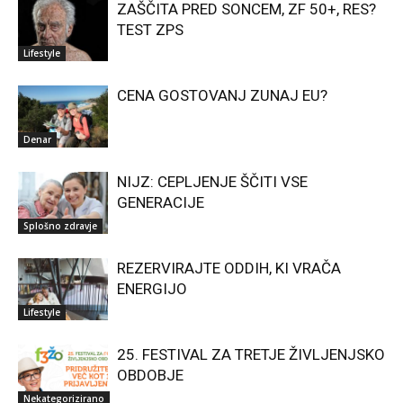
ZAŠČITA PRED SONCEM, ZF 50+, RES?
TEST ZPS
Lifestyle
CENA GOSTOVANJ ZUNAJ EU?
Denar
NIJZ: CEPLJENJE ŠČITI VSE
GENERACIJE
Splošno zdravje
REZERVIRAJTE ODDIH, KI VRAČA
ENERGIJO
Lifestyle
25. FESTIVAL ZA TRETJE ŽIVLJENJSKO
OBDOBJE
Nekategorizirano