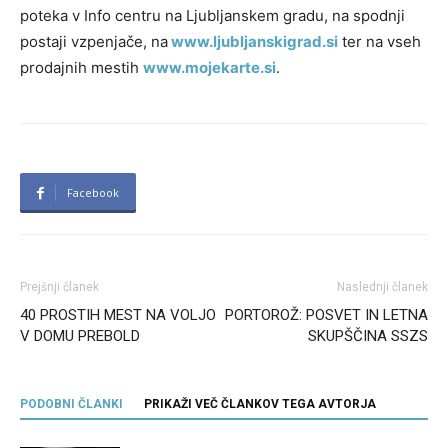
poteka v Info centru na Ljubljanskem gradu, na spodnji
postaji vzpenjače, na
www.ljubljanskigrad.si
ter na vseh
prodajnih mestih
www.mojekarte.si
.
Facebook
Prejšnji članek
Naslednji članek
40 PROSTIH MEST NA VOLJO
PORTOROŽ: POSVET IN LETNA
V DOMU PREBOLD
SKUPŠČINA SSZS
PODOBNI ČLANKI
PRIKAŽI VEČ ČLANKOV TEGA AVTORJA