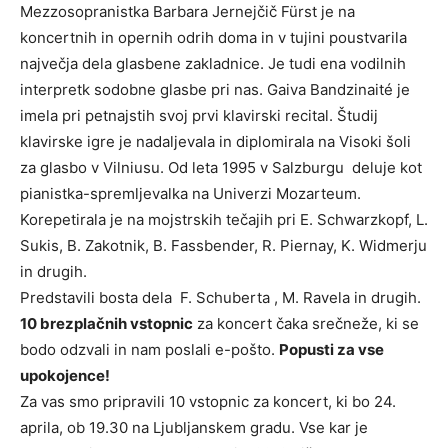
Mezzosopranistka Barbara Jernejčič Fürst je na
koncertnih in opernih odrih doma in v tujini poustvarila
največja dela glasbene zakladnice. Je tudi ena vodilnih
interpretk sodobne glasbe pri nas. Gaiva Bandzinaité je
imela pri petnajstih svoj prvi klavirski recital. Študij
klavirske igre je nadaljevala in diplomirala na Visoki šoli
za glasbo v Vilniusu. Od leta 1995 v Salzburgu deluje kot
pianistka-spremljevalka na Univerzi Mozarteum.
Korepetirala je na mojstrskih tečajih pri E. Schwarzkopf, L.
Sukis, B. Zakotnik, B. Fassbender, R. Piernay, K. Widmerju
in drugih.
Predstavili bosta dela F. Schuberta , M. Ravela in drugih.
10 brezplačnih vstopnic
za koncert čaka srečneže, ki se
bodo odzvali in nam poslali e-pošto.
Popusti za vse
upokojence!
Za vas smo pripravili 10 vstopnic za koncert, ki bo 24.
aprila, ob 19.30 na Ljubljanskem gradu. Vse kar je