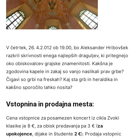
V četrtek, 26. 4.2.012 ob 19.00, bo Aleksander Hribovšek
razkril skrivnosti enega najlepših draguljev, ki pritegnejo
oko obiskovalcev grajske znamenitosti. Kakšna je
zgodovina kapele in zakaj so vanjo naslikali prav grbe?
Čigavi so grbi na freskah? Kaj sta grb in heraldika in
kakšno sporočilo lahko nosita?
Vstopnina in prodajna mesta:
Cena vstopnice za posamezen koncert iz cikla Zvoki
klasike je 8 €, za obisk predavanja pa 3 € (
za
upokojence
, dijake in študente
2 €
). Prodaja vstopnic