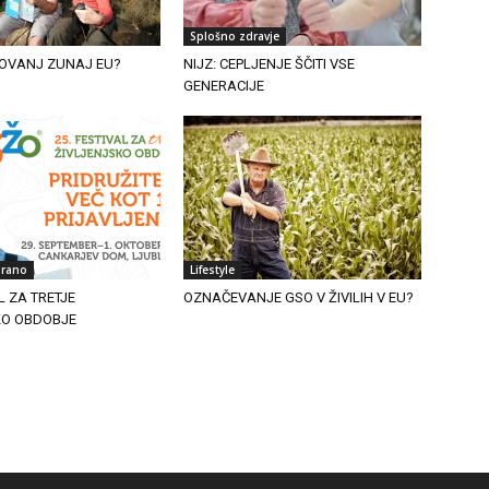
Splošno zdravje
OVANJ ZUNAJ EU?
NIJZ: CEPLJENJE ŠČITI VSE
GENERACIJE
irano
Lifestyle
L ZA TRETJE
OZNAČEVANJE GSO V ŽIVILIH V EU?
KO OBDOBJE