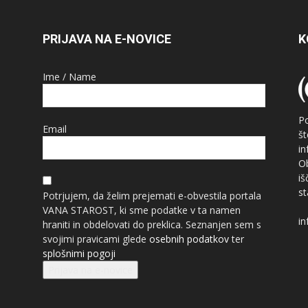
PRIJAVA NA E-NOVICE
K
Ime / Name
P
Email
š
i
O
i
st
Potrjujem, da želim prejemati e-obvestila portala
VANA STAROST, ki sme podatke v ta namen
in
hraniti in obdelovati do preklica. Seznanjen sem s
svojimi pravicami glede
osebnih podatkov
ter
splošnimi pogoji
Prijava na e-novice