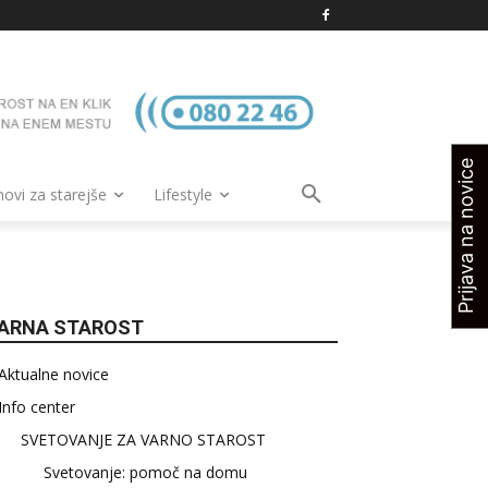
Prijava na novice
vi za starejše
Lifestyle
ARNA STAROST
Aktualne novice
Info center
SVETOVANJE ZA VARNO STAROST
Svetovanje: pomoč na domu