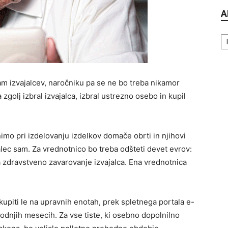
A
Ar
 izvajalcev, naročniku pa se ne bo treba nikamor
 zgolj izbral izvajalca, izbral ustrezno osebo in kupil
nimo pri izdelovanju izdelkov domače obrti in njihovi
jalec sam. Za vrednotnico bo treba odšteti devet evrov:
 zdravstveno zavarovanje izvajalca. Ena vrednotnica
kupiti le na upravnih enotah, prek spletnega portala e-
hodnjih mesecih. Za vse tiste, ki osebno dopolnilno