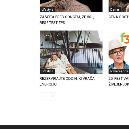
Lifestyle
Denar
ZAŠČITA PRED SONCEM, ZF 50+,
CENA GOST
RES? TEST ZPS
Lifestyle
Nekategoriz
REZERVIRAJTE ODDIH, KI VRAČA
25. FESTIVA
ENERGIJO
ŽIVLJENJS