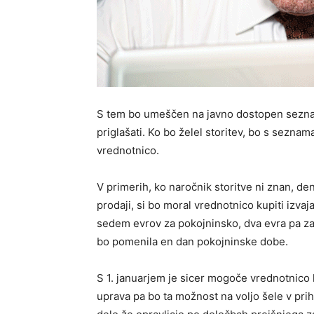
S tem bo umeščen na javno dostopen seznam
priglašati. Ko bo želel storitev, bo s seznama
vrednotnico.
V primerih, ko naročnik storitve ni znan, de
prodaji, si bo moral vrednotnico kupiti izva
sedem evrov za pokojninsko, dva evra pa za
bo pomenila en dan pokojninske dobe.
S 1. januarjem je sicer mogoče vrednotnico 
uprava pa bo ta možnost na voljo šele v pri