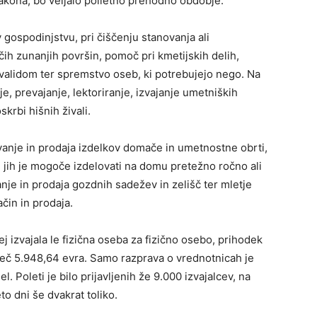
akona, bo veljalo polletno prehodno obdobje.
gospodinjstvu, pri čiščenju stanovanja ali
ih zunanjih površin, pomoč pri kmetijskih delih,
nvalidom ter spremstvo oseb, ki potrebujejo nego. Na
e, prevajanje, lektoriranje, izvajanje umetniških
krbi hišnih živali.
vanje in prodaja izdelkov domače in umetnostne obrti,
ki jih je mogoče izdelovati na domu pretežno ročno ali
nje in prodaja gozdnih sadežev in zelišč ter mletje
ačin in prodaja.
 izvajala le fizična oseba za fizično osebo, prihodek
jveč 5.948,64 evra. Samo razprava o vrednotnicah je
el. Poleti je bilo prijavljenih že 9.000 izvajalcev, na
to dni še dvakrat toliko.