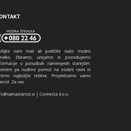
ONTAKT
ošljite nam mail ali pokličite našo modro
tevilko. Zbiramo, urejamo in posredujemo
nformacije o ponudbah namenjenih starejšim.
benem pa nudimo pomoč na osebni ravni in
ščemo najboljše rešitve. Projektiramo varno
arost. Za vas.
fo@varnastarost.si | Connecta d.o.o.