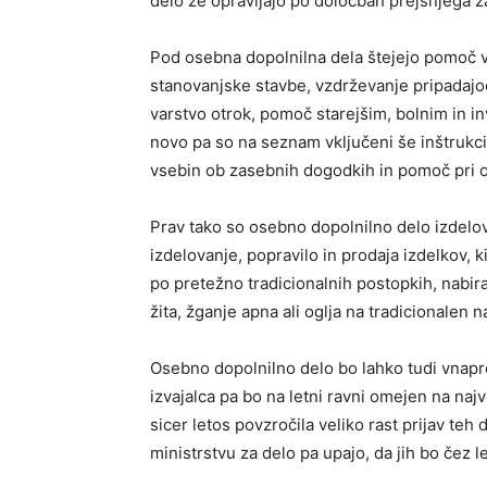
delo že opravljajo po določbah prejšnjega z
Pod osebna dopolnilna dela štejejo pomoč v 
stanovanjske stavbe, vzdrževanje pripadajoč
varstvo otrok, pomoč starejšim, bolnim in i
novo pa so na seznam vključeni še inštrukcij
vsebin ob zasebnih dogodkih in pomoč pri os
Prav tako so osebno dopolnilno delo izdelo
izdelovanje, popravilo in prodaja izdelkov, 
po pretežno tradicionalnih postopkih, nabira
žita, žganje apna ali oglja na tradicionalen n
Osebno dopolnilno delo bo lahko tudi vnaprej
izvajalca pa bo na letni ravni omejen na na
sicer letos povzročila veliko rast prijav teh d
ministrstvu za delo pa upajo, da jih bo čez le