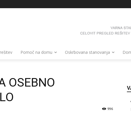
 rešitev
Pomoč na domu
Oskrbovana stanovanja
Domo
A OSEBNO
V
LO
996