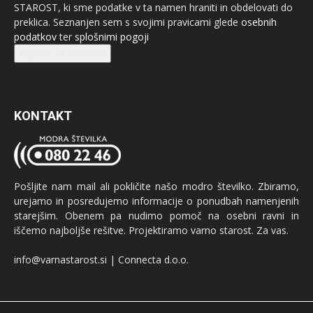
STAROST, ki sme podatke v ta namen hraniti in obdelovati do
preklica. Seznanjen sem s svojimi pravicami glede
osebnih
podatkov
ter
splošnimi pogoji
Prijava na e-novice
KONTAKT
Pošljite nam mail ali pokličite našo modro številko. Zbiramo,
urejamo in posredujemo informacije o ponudbah namenjenih
starejšim. Obenem pa nudimo pomoč na osebni ravni in
iščemo najboljše rešitve. Projektiramo varno starost. Za vas.
info@varnastarost.si | Connecta d.o.o.