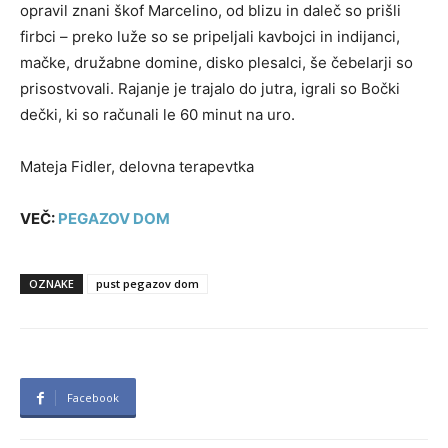
opravil znani škof Marcelino, od blizu in daleč so prišli
firbci – preko luže so se pripeljali kavbojci in indijanci,
mačke, družabne domine, disko plesalci, še čebelarji so
prisostvovali. Rajanje je trajalo do jutra, igrali so Bočki
dečki, ki so računali le 60 minut na uro.
Mateja Fidler, delovna terapevtka
VEČ:
PEGAZOV DOM
OZNAKE
pust pegazov dom
Facebook