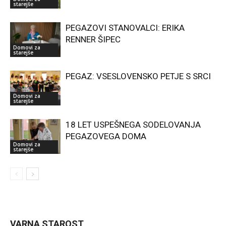
starejše
PEGAZOVI STANOVALCI: ERIKA
RENNER ŠIPEC
Domovi za
starejše
PEGAZ: VSESLOVENSKO PETJE S SRCI
Domovi za
starejše
18 LET USPEŠNEGA SODELOVANJA
PEGAZOVEGA DOMA
Domovi za
starejše
VARNA STAROST