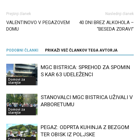
Prejšnji članek
Naslednji članek
VALENTINOVO V PEGAZOVEM
40 DNI BREZ ALKOHOLA –
DOMU
“BESEDA ZDRAVI”
PODOBNI ČLANKI
PRIKAŽI VEČ ČLANKOV TEGA AVTORJA
MGC BISTRICA: SPREHOD ZA SPOMIN
S KAR 63 UDELEŽENCI
Domovi za
starejše
STANOVALCI MGC BISTRICA UŽIVALI V
ARBORETUMU
Domovi za
starejše
PEGAZ: ODPRTA KUHINJA Z BEZGOM
TER OBISK IZ POLJSKE
Domovi za