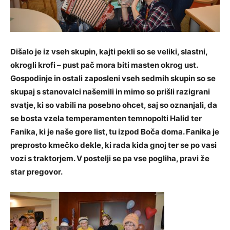
Dišalo je iz vseh skupin, kajti pekli so se veliki, slastni,
okrogli krofi – pust pač mora biti masten okrog ust.
Gospodinje in ostali zaposleni vseh sedmih skupin so se
skupaj s stanovalci našemili in mimo so prišli razigrani
svatje, ki so vabili na posebno ohcet, saj so oznanjali, da
se bosta vzela temperamenten temnopolti Halid ter
Fanika, ki je naše gore list, tu izpod Boča doma. Fanika je
preprosto kmečko dekle, ki rada kida gnoj ter se po vasi
vozi s traktorjem. V postelji se pa vse pogliha, pravi že
star pregovor.