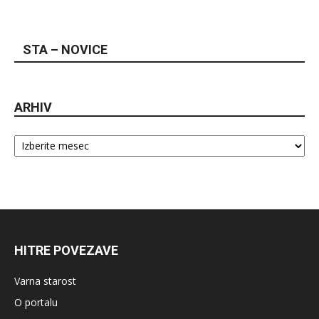
STA – NOVICE
ARHIV
Arhiv
HITRE POVEZAVE
Varna starost
O portalu