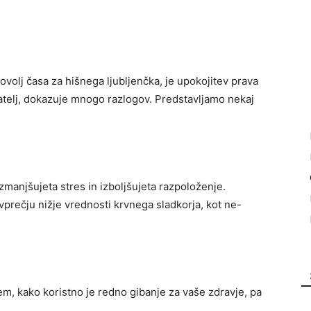
dovolj časa za hišnega ljubljenčka, je upokojitev prava
jatelj, dokazuje mnogo razlogov. Predstavljamo nekaj
manjšujeta stres in izboljšujeta razpoloženje.
ovprečju nižje vrednosti krvnega sladkorja, kot ne-
m, kako koristno je redno gibanje za vaše zdravje, pa