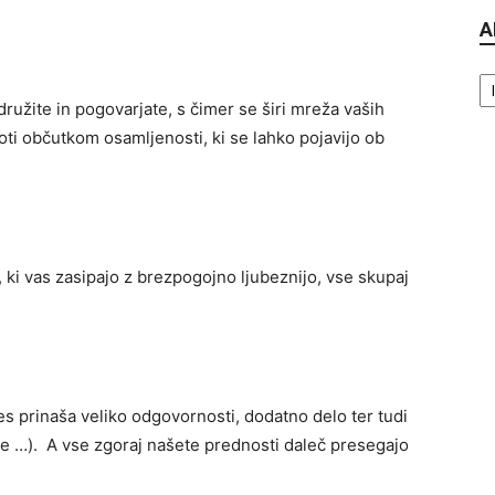
A
Ar
ružite in pogovarjate, s čimer se širi mreža vaših
roti občutkom osamljenosti, ki se lahko pojavijo ob
, ki vas zasipajo z brezpogojno ljubeznijo, vse skupaj
 prinaša veliko odgovornosti, dodatno delo ter tudi
nje …). A vse zgoraj našete prednosti daleč presegajo