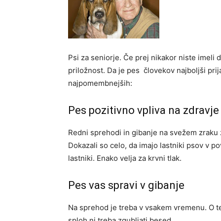
Psi za seniorje. Če prej nikakor niste imeli 
priložnost. Da je pes človekov najboljši pri
najpomembnejših:
Pes pozitivno vpliva na zdravje
Redni sprehodi in gibanje na svežem zraku z
Dokazali so celo, da imajo lastniki psov v p
lastniki. Enako velja za krvni tlak.
Pes vas spravi v gibanje
Na sprehod je treba v vsakem vremenu. O te
sploh ni treba zgubljati besed.