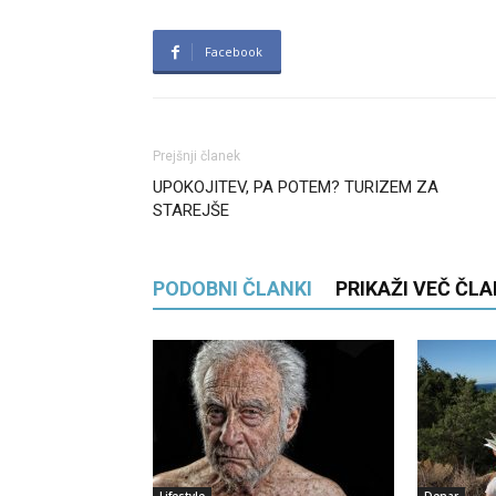
Facebook
Prejšnji članek
UPOKOJITEV, PA POTEM? TURIZEM ZA
STAREJŠE
PODOBNI ČLANKI
PRIKAŽI VEČ ČL
Lifestyle
Denar