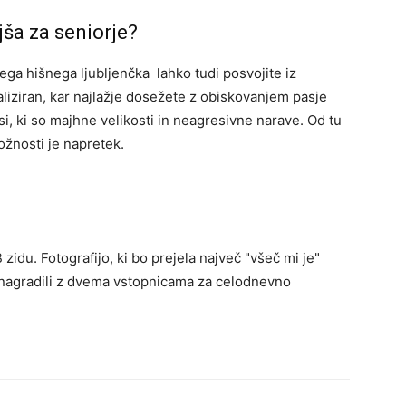
jša za seniorje?
ga hišnega ljubljenčka lahko tudi posvojite iz
aliziran, kar najlažje dosežete z obiskovanjem pasje
si, ki so majhne velikosti in neagresivne narave. Od tu
možnosti je napretek.
zidu. Fotografijo, ki bo prejela največ "všeč mi je"
 nagradili z dvema vstopnicama za celodnevno