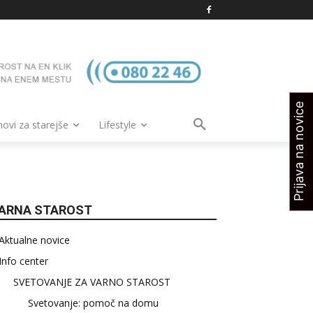
Prijava na novice
vi za starejše
Lifestyle
ARNA STAROST
Aktualne novice
Info center
SVETOVANJE ZA VARNO STAROST
Svetovanje: pomoč na domu