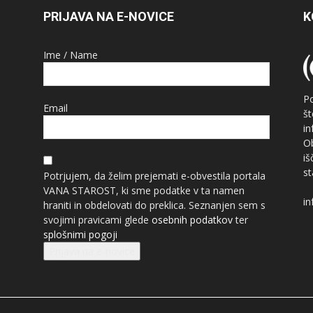
PRIJAVA NA E-NOVICE
K
Ime / Name
P
Email
š
i
O
i
st
Potrjujem, da želim prejemati e-obvestila portala
VANA STAROST, ki sme podatke v ta namen
in
hraniti in obdelovati do preklica. Seznanjen sem s
svojimi pravicami glede
osebnih podatkov
ter
splošnimi pogoji
Prijava na e-novice