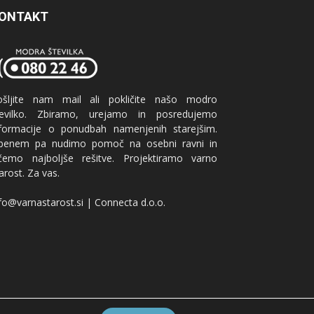
ONTAKT
ošljite nam mail ali pokličite našo modro
tevilko. Zbiramo, urejamo in posredujemo
nformacije o ponudbah namenjenih starejšim.
benem pa nudimo pomoč na osebni ravni in
ščemo najboljše rešitve. Projektiramo varno
arost. Za vas.
fo@varnastarost.si | Connecta d.o.o.