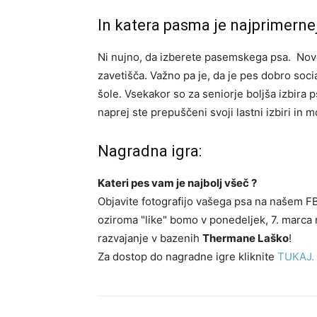
In katera pasma je najprimerne
Ni nujno, da izberete pasemskega psa. Nove
zavetišča. Važno pa je, da je pes dobro soci
šole. Vsekakor so za seniorje boljša izbira p
naprej ste prepuščeni svoji lastni izbiri in 
Nagradna igra:
Kateri pes vam je najbolj všeč ?
Objavite fotografijo vašega psa na našem FB 
oziroma "like" bomo v ponedeljek, 7. marca
razvajanje v bazenih
Thermane Laško
!
Za dostop do nagradne igre kliknite
TUKAJ.