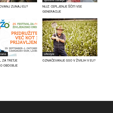
OVANJ ZUNAJ EU?
NIJZ: CEPLJENJE ŠČITI VSE
GENERACIJE
irano
Lifestyle
L ZA TRETJE
OZNAČEVANJE GSO V ŽIVILIH V EU?
KO OBDOBJE