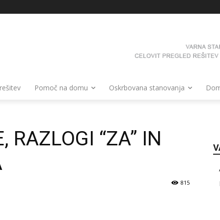
 rešitev
Pomoč na domu
Oskrbovana stanovanja
Domo
, RAZLOGI “ZA” IN
V
A
815