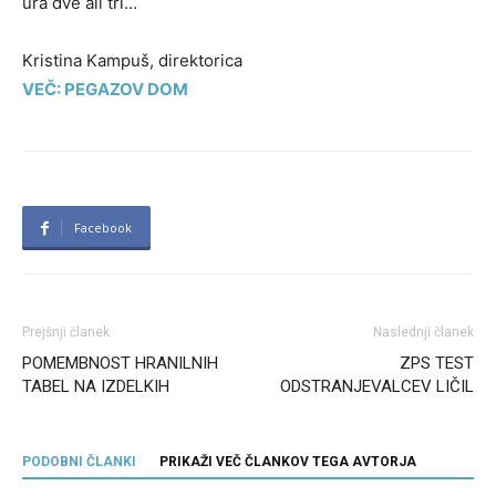
ura dve ali tri…
Kristina Kampuš, direktorica
VEČ: PEGAZOV DOM
Facebook
Prejšnji članek
Naslednji članek
POMEMBNOST HRANILNIH
ZPS TEST
TABEL NA IZDELKIH
ODSTRANJEVALCEV LIČIL
PODOBNI ČLANKI
PRIKAŽI VEČ ČLANKOV TEGA AVTORJA