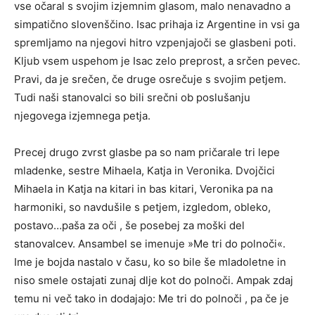
vse očaral s svojim izjemnim glasom, malo nenavadno a
simpatično slovenščino. Isac prihaja iz Argentine in vsi ga
spremljamo na njegovi hitro vzpenjajoči se glasbeni poti.
Kljub vsem uspehom je Isac zelo preprost, a srčen pevec.
Pravi, da je srečen, če druge osrečuje s svojim petjem.
Tudi naši stanovalci so bili srečni ob poslušanju
njegovega izjemnega petja.
Precej drugo zvrst glasbe pa so nam pričarale tri lepe
mladenke, sestre Mihaela, Katja in Veronika. Dvojčici
Mihaela in Katja na kitari in bas kitari, Veronika pa na
harmoniki, so navdušile s petjem, izgledom, obleko,
postavo…paša za oči , še posebej za moški del
stanovalcev. Ansambel se imenuje »Me tri do polnoči«.
Ime je bojda nastalo v času, ko so bile še mladoletne in
niso smele ostajati zunaj dlje kot do polnoči. Ampak zdaj
temu ni več tako in dodajajo: Me tri do polnoči , pa če je