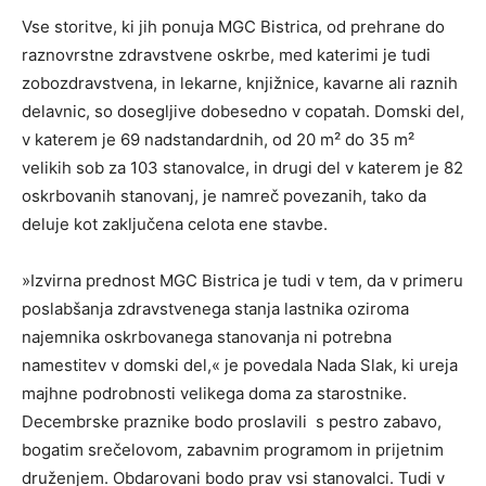
Vse storitve, ki jih ponuja MGC Bistrica, od prehrane do
raznovrstne zdravstvene oskrbe, med katerimi je tudi
zobozdravstvena, in lekarne, knjižnice, kavarne ali raznih
delavnic, so dosegljive dobesedno v copatah. Domski del,
v katerem je 69 nadstandardnih, od 20 m² do 35 m²
velikih sob za 103 stanovalce, in drugi del v katerem je 82
oskrbovanih stanovanj, je namreč povezanih, tako da
deluje kot zaključena celota ene stavbe.
»Izvirna prednost MGC Bistrica je tudi v tem, da v primeru
poslabšanja zdravstvenega stanja lastnika oziroma
najemnika oskrbovanega stanovanja ni potrebna
namestitev v domski del,« je povedala Nada Slak, ki ureja
majhne podrobnosti velikega doma za starostnike.
Decembrske praznike bodo proslavili s pestro zabavo,
bogatim srečelovom, zabavnim programom in prijetnim
druženjem. Obdarovani bodo prav vsi stanovalci. Tudi v