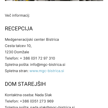
Več informacij:
RECEPCIJA
Medgeneracijski center Bistrica
Cesta talcev 10,
1230 Domžale
Telefon: + 386 (0)1 72 97 310
Spletna pošta:
info@mgc-bistrica.si
Spletna stran:
www.mgc-bistrica.si
DOM STAREJŠIH
Kontaktna oseba: Nada Slak
Telefon: +386 (0)51 273 969
Spletna pošta:
nada.slak@mgc-bistrica.si