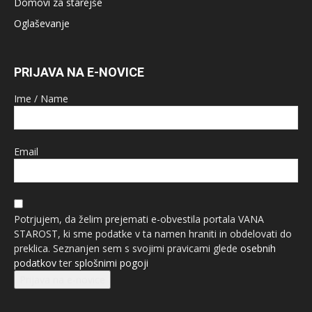
Domovi za starejše
Oglaševanje
PRIJAVA NA E-NOVICE
Ime / Name
Email
Potrjujem, da želim prejemati e-obvestila portala VANA
STAROST, ki sme podatke v ta namen hraniti in obdelovati do
preklica. Seznanjen sem s svojimi pravicami glede
osebnih
podatkov
ter
splošnimi pogoji
Prijava na e-novice