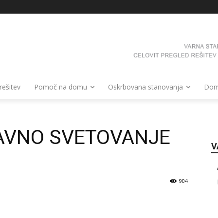
 rešitev
Pomoč na domu
Oskrbovana stanovanja
Domo
AVNO SVETOVANJE
V
904