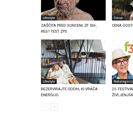
Lifestyle
Denar
ZAŠČITA PRED SONCEM, ZF 50+,
CENA GOST
RES? TEST ZPS
Lifestyle
Nekategoriz
REZERVIRAJTE ODDIH, KI VRAČA
25. FESTIVA
ENERGIJO
ŽIVLJENJS