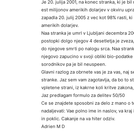
Je 20. julija 2001, na konec stranka, ki je 
est milijonov amerikih dolarjev v okviru upr
zapadla 20. julij 2005 z vec kot 98% rasti, 
amerikih dolarjev.
Naa stranka je umrl v Ljubljani decembra 20
postopki dolgo njegov 4 desetletja je zveza, k
do njegove smrti po nalogu srca. Naa strank
njegovo zapucino v svoji obliki bio-podatke i
sorodnikov pa je bil neuspeen.
Glavni razlog za obrnete vas je za vas, naj s
stranke. Jaz sem vam zagotavlja, da bo to st
vpletene strani, iz kakrne koli kritve zako
Jaz predlagam formulo za delitev 50/50
Ce se znajdete sposobni za delo z mano o t
nadaljevati: Vae polno ime in naslov, va kr
in poklic. Cakanje na va hiter odziv.
Adrien M D