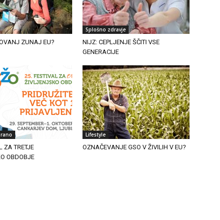
Splošno zdravje
OVANJ ZUNAJ EU?
NIJZ: CEPLJENJE ŠČITI VSE
GENERACIJE
irano
Lifestyle
L ZA TRETJE
OZNAČEVANJE GSO V ŽIVILIH V EU?
KO OBDOBJE