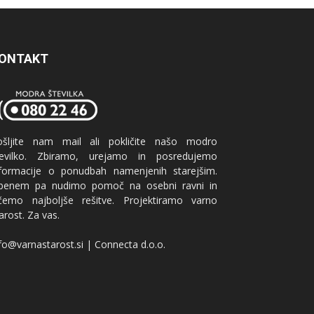
ONTAKT
ošljite nam mail ali pokličite našo modro
tevilko. Zbiramo, urejamo in posredujemo
nformacije o ponudbah namenjenih starejšim.
benem pa nudimo pomoč na osebni ravni in
ščemo najboljše rešitve. Projektiramo varno
arost. Za vas.
fo@varnastarost.si | Connecta d.o.o.