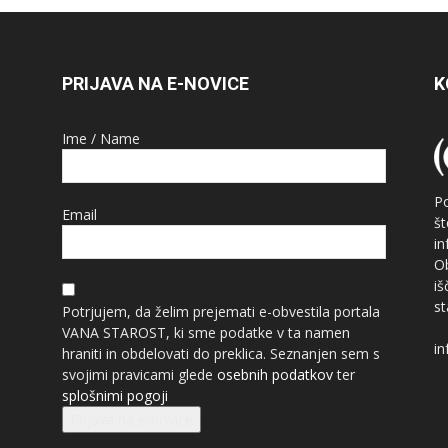
PRIJAVA NA E-NOVICE
K
Ime / Name
P
Email
š
i
O
i
st
Potrjujem, da želim prejemati e-obvestila portala
VANA STAROST, ki sme podatke v ta namen
in
hraniti in obdelovati do preklica. Seznanjen sem s
svojimi pravicami glede
osebnih podatkov
ter
splošnimi pogoji
Prijava na e-novice