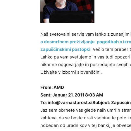
Naš svetovalni servis vam lahko z zunanjim
o dosmrtnem preživljanju
,
pogodbah o izroč
zapuščinskimi postopki
. Več o tem preberi
Lahko pa vam svetujemo in vas tudi opozorimo
nikar ne odgovarjajte in posredujete svojih
Uživajte v izborni slovenščini.
From: AMD
Sent: Januar 21, 2011 8:03 AM
To:
info@varnastarost.si
Subject: Zapusci
Jaz sem obrnete vas glede naih umrlih strank
zahteva, da se boste drali vsebine te pote
nobeden od uradnikov v tej banki, je obvec