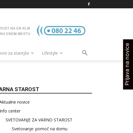
Prijava na novice
vi za starejše
Lifestyle
ARNA STAROST
Aktualne novice
Info center
SVETOVANJE ZA VARNO STAROST
Svetovanje: pomoč na domu