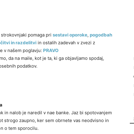
i strokovnjaki pomaga pri
sestavi oporoke
,
pogodbah
itvi in razdelitvi
in ostalih zadevah v zvezi z
te v našem poglavju:
PRAVO
, da na maile, kot je ta, ki ga objavljamo spodaj,
 osebnih podatkov.
na
 in nalob je naredil v nae banke. Jaz bi spotovanjem
 kot strogo zaupno, ker sem obrnete vas neodvisno in
en o tem sporocilu.