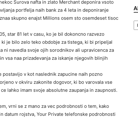
bil nekoc Surova nafta in zlato Merchant deponira vsoto
A
avljanja portfelja naih bank za 4 leta in deponiranje
ki znaa skupno enajst Millions osem sto osemdeset tisoc
Ar
05, star 81 let v casu, ko je bil dokoncno razvezo
i je bilo zelo teko obdobje za tistega, ki bi pripeljal
a ni navedla svoje ojih sorodnikov ali upravicenca za
n vsa naa prizadevanja za iskanje njegovih blinjih
e postavijo v kot naslednik zapucine naih pozno
orjeno v okviru zakonite dogovor, ki bo varovala vse
na, ce lahko imam svoje absolutne zaupanja in zaupnosti.
em, vrni se z mano za vec podrobnosti o tem, kako
aj in datum rojstva, Your Private telefonske podrobnosti