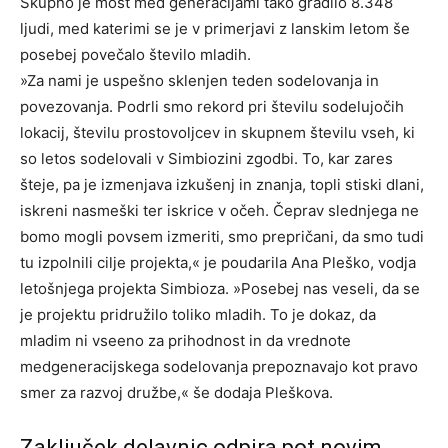
Skupno je most med generacijami tako gradilo 8.348
ljudi, med katerimi se je v primerjavi z lanskim letom še
posebej povečalo število mladih.
»Za nami je uspešno sklenjen teden sodelovanja in
povezovanja. Podrli smo rekord pri številu sodelujočih
lokacij, številu prostovoljcev in skupnem številu vseh, ki
so letos sodelovali v Simbiozini zgodbi. To, kar zares
šteje, pa je izmenjava izkušenj in znanja, topli stiski dlani,
iskreni nasmeški ter iskrice v očeh. Čeprav slednjega ne
bomo mogli povsem izmeriti, smo prepričani, da smo tudi
tu izpolnili cilje projekta,« je poudarila Ana Pleško, vodja
letošnjega projekta Simbioza. »Posebej nas veseli, da se
je projektu pridružilo toliko mladih. To je dokaz, da
mladim ni vseeno za prihodnost in da vrednote
medgeneracijskega sodelovanja prepoznavajo kot pravo
smer za razvoj družbe,« še dodaja Pleškova.
Zaključek delavnic odpira pot novim,