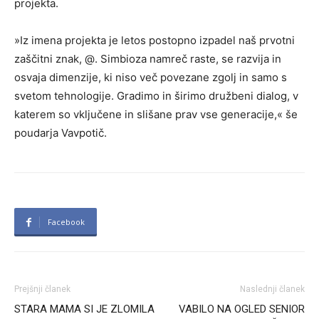
projekta.
»Iz imena projekta je letos postopno izpadel naš prvotni
zaščitni znak, @. Simbioza namreč raste, se razvija in
osvaja dimenzije, ki niso več povezane zgolj in samo s
svetom tehnologije. Gradimo in širimo družbeni dialog, v
katerem so vključene in slišane prav vse generacije,« še
poudarja Vavpotič.
Facebook
Prejšnji članek
Naslednji članek
STARA MAMA SI JE ZLOMILA
VABILO NA OGLED SENIOR