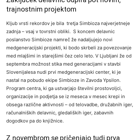
trajnostnim projektom
Kljub vrsti rekordov je bila tretja Simbioza najverjetneje
zadnja – vsaj v tovrstni obliki. S koncem delavnic
poslanstvo Simbioze namreč že nadaljujejo novi
medgeneracijski projekti, ki bodo skrbeli za povezovanje
med mlajšimi in starejšimi čez celo leto. V Ljubljani že od
septembra možnost stika med generacijami v stavbi
Slovenijalesa nudi prvi medgeneracijski center, ki je
nastal na pobudo ekipe Simbioze in Zavoda Ypsilon.
Program centra, ki ga ustvarjajo številni prostovoljci,
organizacije in podjetja se iz meseca v mesec krepi in
obsega različne aktivnosti – od telovadbe, družabnih iger,
računalniških delavnic, gledaliških iger, zabavnih
dogodkov pa do knjižnice.
Z novembrom se pričenjajo tudi prva