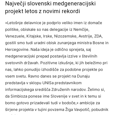
Največji slovenski medgeneracijski
projekt letos z novimi rekordi
»Letošnje delavnice je podprlo veliko imen iz domače
politike, obiskale so nas delegacije iz Nemčije,
Venezuele, Kitajske, Irske, Nizozemske, Avstrije, ZDA,
gostili smo tudi uradni obisk zunanjega ministra Bosne in
Hercegovine. Naša ideja je odlično sprejeta, saj
medgeneracijski prepad postavlja izzive v številnih
svetovnih državah. Pozitivne izkušnje, ki jih beležimo pri
nas, lahko ponudijo izhodišče za podobne projekte po
vsem svetu. Ravno danes se projekt na Dunaju
predstavlja v sklopu UNISa predstavnikom
informacijskega središča Združenih narodov. Želimo si,
da Simbioza ponese ime Slovenije v svet in k temu si
bomo gotovo prizadevali tudi v bodoče,« ambicije za
širjene projekta v tujini povzema Žiga Vavpotič, pobudnik