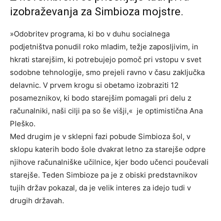
izobraževanja za Simbioza mojstre.
»Odobritev programa, ki bo v duhu socialnega
podjetništva ponudil roko mladim, težje zaposljivim, in
hkrati starejšim, ki potrebujejo pomoč pri vstopu v svet
sodobne tehnologije, smo prejeli ravno v času zaključka
delavnic. V prvem krogu si obetamo izobraziti 12
posameznikov, ki bodo starejšim pomagali pri delu z
računalniki, naši cilji pa so še višji,« je optimistična Ana
Pleško.
Med drugim je v sklepni fazi pobude Simbioza šol, v
sklopu katerih bodo šole dvakrat letno za starejše odpre
njihove računalniške učilnice, kjer bodo učenci poučevali
starejše. Teden Simbioze pa je z obiski predstavnikov
tujih držav pokazal, da je velik interes za idejo tudi v
drugih državah.