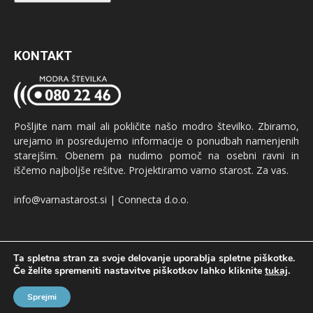
KONTAKT
Pošljite nam mail ali pokličite našo modro številko. Zbiramo,
urejamo in posredujemo informacije o ponudbah namenjenih
starejšim. Obenem pa nudimo pomoč na osebni ravni in
iščemo najboljše rešitve. Projektiramo varno starost. Za vas.
info@varnastarost.si | Connecta d.o.o.
Ta spletna stran za svoje delovanje uporablja spletne piškotke.
Če želite spremeniti nastavitve piškotkov lahko kliknite
tukaj
.
Oglaševanje
GDPR
Pogoji uporabe
Sprejmi
© Produkcija:
oglaševalska agencija Connecta