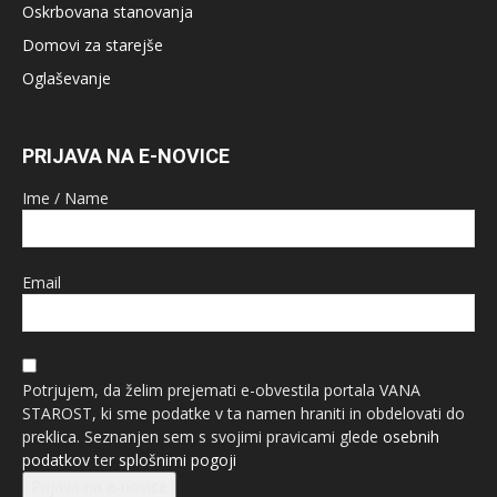
Oskrbovana stanovanja
Domovi za starejše
Oglaševanje
PRIJAVA NA E-NOVICE
Ime / Name
Email
Potrjujem, da želim prejemati e-obvestila portala VANA
STAROST, ki sme podatke v ta namen hraniti in obdelovati do
preklica. Seznanjen sem s svojimi pravicami glede
osebnih
podatkov
ter
splošnimi pogoji
Prijava na e-novice