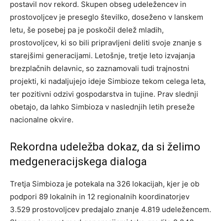
postavil nov rekord. Skupen obseg udeležencev in
prostovoljcev je preseglo številko, doseženo v lanskem
letu, še posebej pa je poskočil delež mladih,
prostovoljcev, ki so bili pripravljeni deliti svoje znanje s
starejšimi generacijami. Letošnje, tretje leto izvajanja
brezplačnih delavnic, so zaznamovali tudi trajnostni
projekti, ki nadaljujejo ideje Simbioze tekom celega leta,
ter pozitivni odzivi gospodarstva in tujine. Prav slednji
obetajo, da lahko Simbioza v naslednjih letih preseže
nacionalne okvire.
Rekordna udeležba dokaz, da si želimo
medgeneracijskega dialoga
Tretja Simbioza je potekala na 326 lokacijah, kjer je ob
podpori 89 lokalnih in 12 regionalnih koordinatorjev
3.529 prostovoljcev predajalo znanje 4.819 udeležencem.