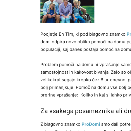
Podjetje En Tim, ki pod blagovno znamko
P
dom, odpira novo obliko pomoči na domu pod 
populaciji, saj danes postaja pomoč na domu 
Problem pomoči na domu ni vprašanje samo st
samostojnost in kakovost bivanja. Zelo so 
velikokrat segajo krepko čez 8 ur dnevno, p
bolj primanjkuje. Pomoč na domu vse bolj p
prerine vprašanje: Koliko in kaj si lahko pr
Za vsakega posameznika ali dr
Z blagovno znamko
ProDomi
smo dali potre