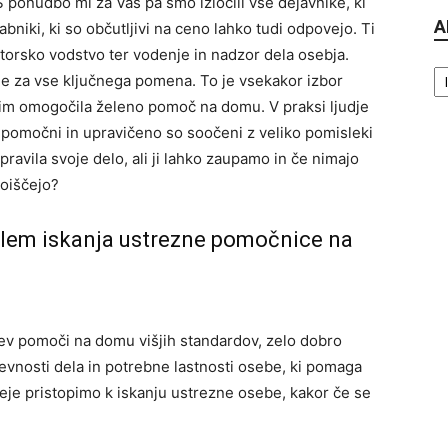
 ponudbo mi za Vas pa smo izločili vse dejavnike, ki
A
abniki, ki so občutljivi na ceno lahko tudi odpovejo. Ti
orsko vodstvo ter vodenje in nadzor dela osebja.
Ar
i je za vse ključnega pomena. To je vsekakor izbor
 jim omogočila želeno pomoč na domu. V praksi ljudje
 pomočni in upravičeno so soočeni z veliko pomisleki
opravila svoje delo, ali ji lahko zaupamo in če nimajo
poiščejo?
lem iskanja ustrezne pomočnice na
tev pomoči na domu višjih standardov, zelo dobro
vnosti dela in potrebne lastnosti osebe, ki pomaga
teje pristopimo k iskanju ustrezne osebe, kakor če se