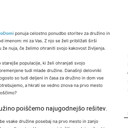
roDomi
ponuja celostno ponudbo storitev za družino in
imenom: mi za Vas. Z njo se želi približati širši
že nuja, če želimo ohraniti svojo kakovost življenja.
arejše populacije, ki želi ohranjati svojo
obremenjene tudi mlade družine. Današnji delovniki
ogosto so tudi deljeni in časa za družino in dom vse
otrebujemo, a hkrati se vedno znova na prvo mesto
ivoščimo?
užino poiščemo najugodnejšo rešitev.
be vsake družine posebaj na prvo mesto in zanjo