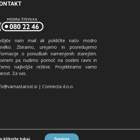
ONTAKT
ošljite nam mail ali pokličite našo modro
tevilko. Zbiramo, urejamo in posredujemo
nformacije o ponudbah namenjenih starejšim.
benem pa nudimo pomoč na osebni ravni in
ščemo najboljše rešitve. Projektiramo varno
arost. Za vas.
fo@varnastarost.si | Connecta d.o.o.
o kliknite
tukaj
.
Sprejmi