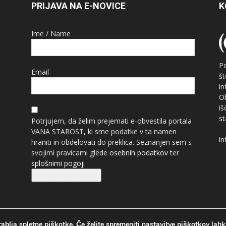
PRIJAVA NA E-NOVICE
K
Ime / Name
P
Email
š
i
O
i
st
Potrjujem, da želim prejemati e-obvestila portala
VANA STAROST, ki sme podatke v ta namen
in
hraniti in obdelovati do preklica. Seznanjen sem s
svojimi pravicami glede
osebnih podatkov
ter
splošnimi pogoji
Prijava na e-novice
ablja spletne piškotke. Če želite spremeniti nastavitve piškotkov lahk