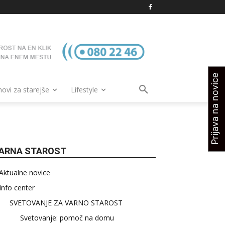
Prijava na novice
vi za starejše
Lifestyle
ARNA STAROST
Aktualne novice
Info center
SVETOVANJE ZA VARNO STAROST
Svetovanje: pomoč na domu