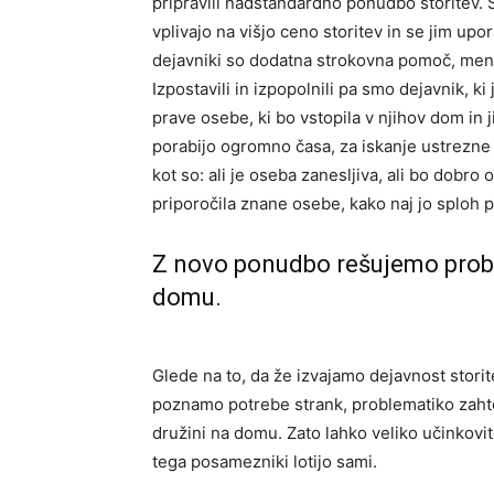
pripravili nadstandardno ponudbo storitev. S
vplivajo na višjo ceno storitev in se jim upor
dejavniki so dodatna strokovna pomoč, ment
Izpostavili in izpopolnili pa smo dejavnik, k
prave osebe, ki bo vstopila v njihov dom in
porabijo ogromno časa, za iskanje ustrezne
kot so: ali je oseba zanesljiva, ali bo dobro 
priporočila znane osebe, kako naj jo sploh 
Z novo ponudbo rešujemo prob
domu.
Glede na to, da že izvajamo dejavnost stori
poznamo potrebe strank, problematiko zahte
družini na domu. Zato lahko veliko učinkovi
tega posamezniki lotijo sami.