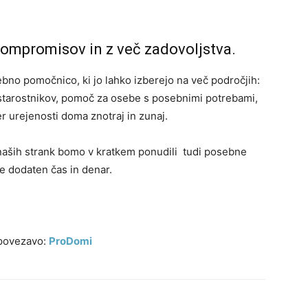
 kompromisov in z več zadovoljstva.
 pomočnico, ki jo lahko izberejo na več področjih:
i starostnikov, pomoč za osebe s posebnimi potrebami,
er urejenosti doma znotraj in zunaj.
naših strank bomo v kratkem ponudili tudi posebne
le dodaten čas in denar.
 povezavo:
ProDomi