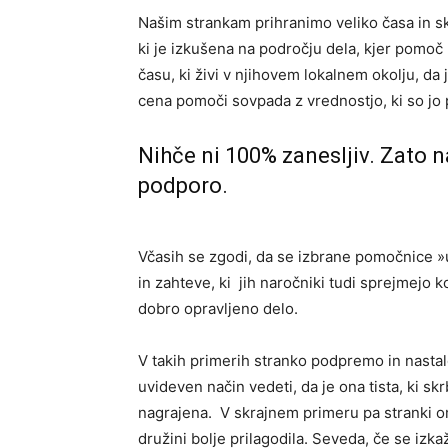
Našim strankam prihranimo veliko časa in s
ki je izkušena na področju dela, kjer pomoč 
času, ki živi v njihovem lokalnem okolju, da
cena pomoči sovpada z vrednostjo, ki so jo 
Nihče ni 100% zanesljiv. Zato 
podporo.
Včasih se zgodi, da se izbrane pomočnice »u
in zahteve, ki jih naročniki tudi sprejmejo k
dobro opravljeno delo.
V takih primerih stranko podpremo in nasta
uvideven način vedeti, da je ona tista, ki skr
nagrajena. V skrajnem primeru pa stranki
družini bolje prilagodila. Seveda, če se izk