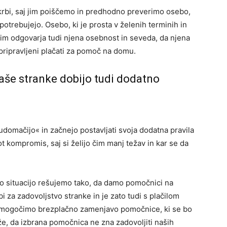
krbi, saj jim poiščemo in predhodno preverimo osebo,
potrebujejo. Osebo, ki je prosta v želenih terminih in
 jim odgovarja tudi njena osebnost in seveda, da njena
pripravljeni plačati za pomoč na domu.
naše stranke dobijo tudi dodatno
domačijo« in začnejo postavljati svoja dodatna pravila
ot kompromis, saj si želijo čim manj težav in kar se da
lo situacijo rešujemo tako, da damo pomočnici na
bi za zadovoljstvo stranke in je zato tudi s plačilom
 omogočimo brezplačno zamenjavo pomočnice, ki se bo
aže, da izbrana pomočnica ne zna zadovoljiti naših