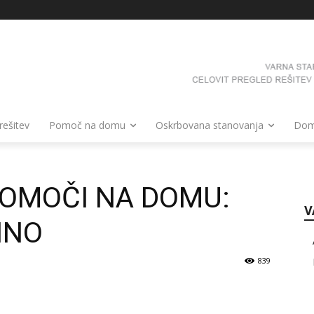
 rešitev
Pomoč na domu
Oskrbovana stanovanja
Domo
POMOČI NA DOMU:
V
INO
839