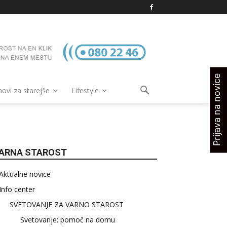
Prijava na novice
vi za starejše
Lifestyle
ARNA STAROST
Aktualne novice
Info center
SVETOVANJE ZA VARNO STAROST
Svetovanje: pomoč na domu