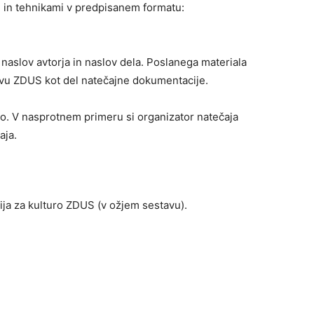
ivi in tehnikami v predpisanem formatu:
e, naslov avtorja in naslov dela. Poslanega materiala
hivu ZDUS kot del natečajne dokumentacije.
sko. V nasprotnem primeru si organizator natečaja
aja.
ija za kulturo ZDUS (v ožjem sestavu).