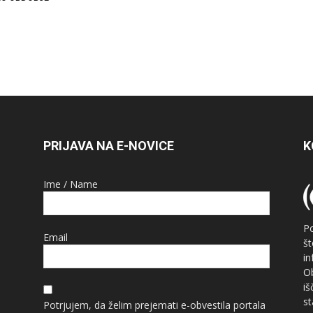
PRIJAVA NA E-NOVICE
K
Ime / Name
P
Email
š
i
O
i
st
Potrjujem, da želim prejemati e-obvestila portala