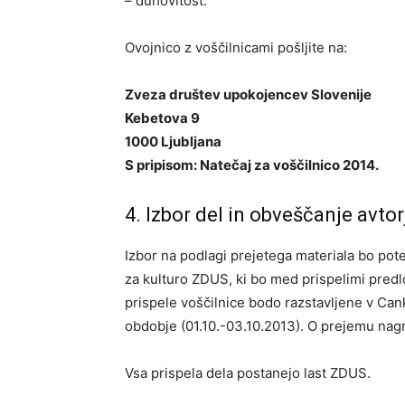
– duhovitost.
Ovojnico z voščilnicami pošljite na:
Zveza društev upokojencev Slovenije
Kebetova 9
1000 Ljubljana
S pripisom: Natečaj za voščilnico 2014.
4. Izbor del in obveščanje avtor
Izbor na podlagi prejetega materiala bo pot
za kulturo ZDUS, ki bo med prispelimi predlo
prispele voščilnice bodo razstavljene v Can
obdobje (01.10.-03.10.2013). O prejemu nag
Vsa prispela dela postanejo last ZDUS.