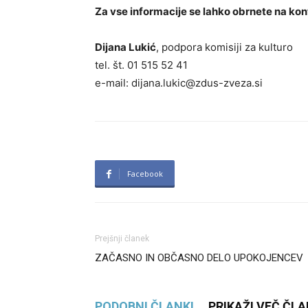
Za vse informacije se lahko obrnete na ko
Dijana Lukić
, podpora komisiji za kulturo
tel. št. 01 515 52 41
e-mail:
dijana.lukic@zdus-zveza.si
Facebook
Prejšnji članek
ZAČASNO IN OBČASNO DELO UPOKOJENCEV
PODOBNI ČLANKI
PRIKAŽI VEČ ČL