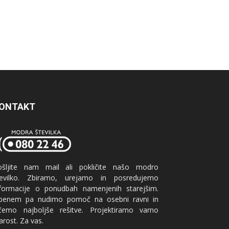
ONTAKT
ošljite nam mail ali pokličite našo modro
tevilko. Zbiramo, urejamo in posredujemo
nformacije o ponudbah namenjenih starejšim.
benem pa nudimo pomoč na osebni ravni in
ščemo najboljše rešitve. Projektiramo varno
arost. Za vas.