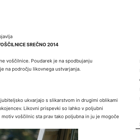
javlja
OŠČILNICE SREČNO 2014
ne voščilnice. Poudarek je na spodbujanju
ije na področju likovnega ustvarjanja.
ljubiteljsko ukvarjajo s slikarstvom in drugimi oblikami
okojencev. Likovni prispevki so lahko v poljubni
 in motiv voščilnic sta prav tako poljubna in ju je mogoče