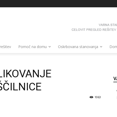
 rešitev
Pomoč na domu
Oskrbovana stanovanja
Domo
LIKOVANJE
V
ČILNICE
1063