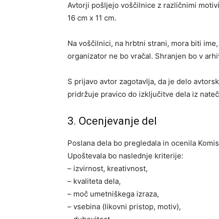
Avtorji pošljejo voščilnice z različnimi mot
16 cm x 11 cm.
Na voščilnici, na hrbtni strani, mora biti im
organizator ne bo vračal. Shranjen bo v ar
S prijavo avtor zagotavlja, da je delo avtor
pridržuje pravico do izključitve dela iz nateč
3. Ocenjevanje del
Poslana dela bo pregledala in ocenila Komis
Upoštevala bo naslednje kriterije:
– izvirnost, kreativnost,
– kvaliteta dela,
– moč umetniškega izraza,
– vsebina (likovni pristop, motiv),