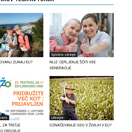
Splošno zdravje
OVANJ ZUNAJ EU?
NIJZ: CEPLJENJE ŠČITI VSE
GENERACIJE
irano
Lifestyle
L ZA TRETJE
OZNAČEVANJE GSO V ŽIVILIH V EU?
KO OBDOBJE