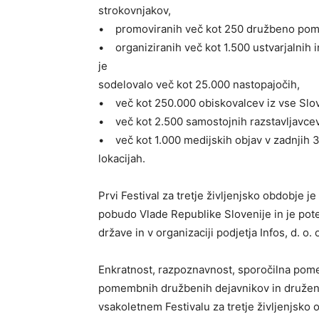
strokovnjakov,
• promoviranih več kot 250 družbeno pome
• organiziranih več kot 1.500 ustvarjalnih i
je
sodelovalo več kot 25.000 nastopajočih,
• več kot 250.000 obiskovalcev iz vse Slove
• več kot 2.500 samostojnih razstavljavcev
• več kot 1.000 medijskih objav v zadnjih 3
lokacijah.
Prvi Festival za tretje življenjsko obdobje 
pobudo Vlade Republike Slovenije in je pot
države in v organizaciji podjetja Infos, d. o. 
Enkratnost, razpoznavnost, sporočilna pome
pomembnih družbenih dejavnikov in druženj
vsakoletnem Festivalu za tretje življenjsko 