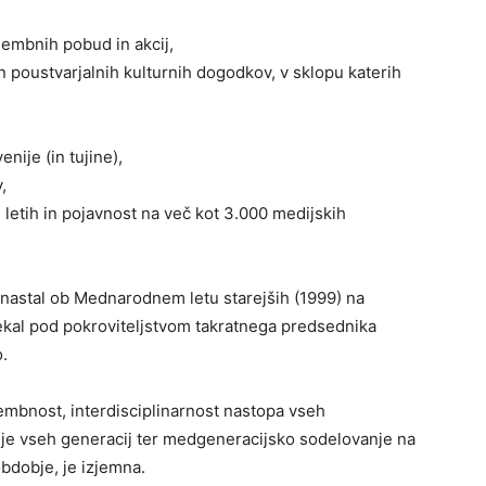
mbnih pobud in akcij,
n poustvarjalnih kulturnih dogodkov, v sklopu katerih
nije (in tujine),
,
 letih in pojavnost na več kot 3.000 medijskih
je nastal ob Mednarodnem letu starejših (1999) na
ekal pod pokroviteljstvom takratnega predsednika
o.
mbnost, interdisciplinarnost nastopa vseh
e vseh generacij ter medgeneracijsko sodelovanje na
obdobje, je izjemna.