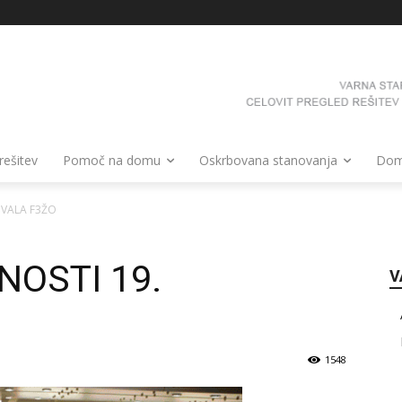
 rešitev
Pomoč na domu
Oskrbovana stanovanja
Domo
IVALA F3ŽO
NOSTI 19.
V
O
1548