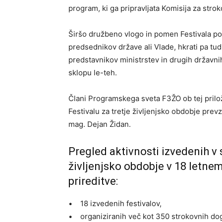
program, ki ga pripravljata Komisija za str
Širšo družbeno vlogo in pomen Festivala pot
predsednikov države ali Vlade, hkrati pa tud
predstavnikov ministrstev in drugih državni
sklopu le-teh.
Člani Programskega sveta F3ŽO ob tej prilož
Festivalu za tretje življenjsko obdobje pre
mag. Dejan Židan.
Pregled aktivnosti izvedenih v 
življenjsko obdobje v 18 letnem
prireditve:
• 18 izvedenih festivalov,
• organiziranih več kot 350 strokovnih dog