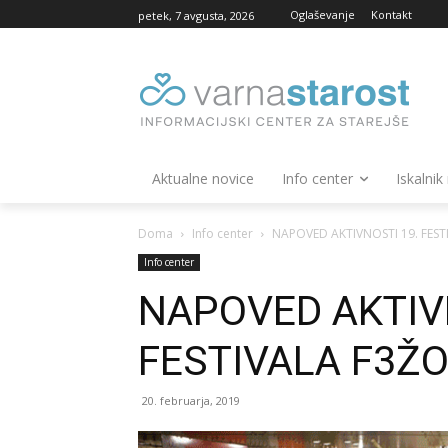
Oglaševanje
Kontakt
petek, 7 avgusta, 2026
Aktualne novice
Info center
Iskalnik
Doma
Info center
NAPOVED AKTIVNOSTI 19. FEST
Info center
NAPOVED AKTIV
FESTIVALA F3Ž
20. februarja, 2019