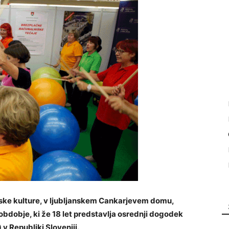
nske kulture, v ljubljanskem Cankarjevem domu,
o obdobje, ki že 18 let predstavlja osrednji dogodek
v Republiki Sloveniji.