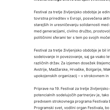
Festival za tretje življenjsko obdobje je edin
tovrstna prireditev v Evropi, posvečena akti
starejših in uresničevanju solidarnosti med 
med generacijami, civilno družbo, prostovo
političnimi sferami ter s tem po svojih moč
Festival za tretje življenjsko obdobje je bil
sodelovanje in povezovanje, saj ga vsako le
različnih držav. Za izjemen dosežek štejemo 
Avstrije, Madžarske, Hrvaške, Bolgarije, Ma
upokojenskih organizacij – v strokovnem i
Priprave na 19. Festival za tretje življenjsk
potencialnih sodelujočih partnerjev je, tako
predvsem strokovnega programa Festivala b
Programski svet, vodilni organ Festivala, bo