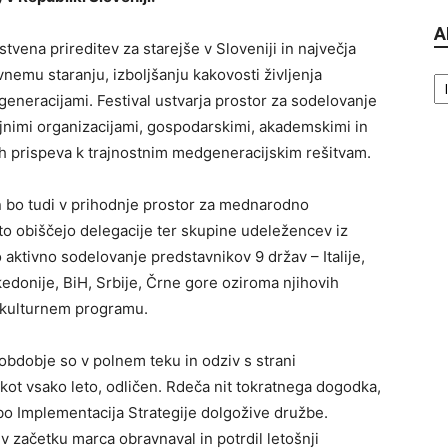
A
stvena prireditev za starejše v Sloveniji in največja
Ar
vnemu staranju, izboljšanju kakovosti življenja
generacijami. Festival ustvarja prostor za sodelovanje
ljnimi organizacijami, gospodarskimi, akademskimi in
eh prispeva k trajnostnim medgeneracijskim rešitvam.
 in bo tudi v prihodnje prostor za mednarodno
to obiščejo delegacije ter skupine udeležencev iz
aktivno sodelovanje predstavnikov 9 držav – Italije,
kedonije, BiH, Srbije, Črne gore oziroma njihovih
n kulturnem programu.
o obdobje so v polnem teku in odziv s strani
 kot vsako leto, odličen. Rdeča nit tokratnega dogodka,
o Implementacija Strategije dolgožive družbe.
 v začetku marca obravnaval in potrdil letošnji