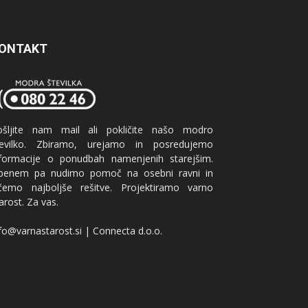
ONTAKT
ošljite nam mail ali pokličite našo modro
tevilko. Zbiramo, urejamo in posredujemo
nformacije o ponudbah namenjenih starejšim.
benem pa nudimo pomoč na osebni ravni in
ščemo najboljše rešitve. Projektiramo varno
arost. Za vas.
fo@varnastarost.si | Connecta d.o.o.