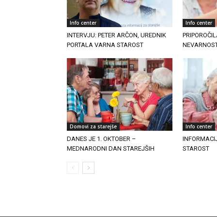
Info center
Info center
INTERVJU: PETER ARČON, UREDNIK
PRIPOROČI
PORTALA VARNA STAROST
NEVARNOST
Domovi za starejše
Info center
DANES JE 1. OKTOBER –
INFORMACI
MEDNARODNI DAN STAREJŠIH
STAROST