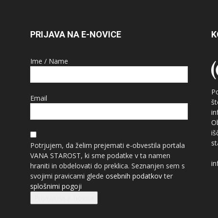
PRIJAVA NA E-NOVICE
K
Ime / Name
P
Email
š
i
O
i
st
Potrjujem, da želim prejemati e-obvestila portala
VANA STAROST, ki sme podatke v ta namen
in
hraniti in obdelovati do preklica. Seznanjen sem s
svojimi pravicami glede
osebnih podatkov
ter
splošnimi pogoji
Prijava na e-novice