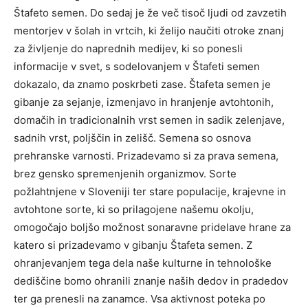
Štafeto semen. Do sedaj je že več tisoč ljudi od zavzetih
mentorjev v šolah in vrtcih, ki želijo naučiti otroke znanj
za življenje do naprednih medijev, ki so ponesli
informacije v svet, s sodelovanjem v Štafeti semen
dokazalo, da znamo poskrbeti zase. Štafeta semen je
gibanje za sejanje, izmenjavo in hranjenje avtohtonih,
domačih in tradicionalnih vrst semen in sadik zelenjave,
sadnih vrst, poljščin in zelišč. Semena so osnova
prehranske varnosti. Prizadevamo si za prava semena,
brez gensko spremenjenih organizmov. Sorte
požlahtnjene v Sloveniji ter stare populacije, krajevne in
avtohtone sorte, ki so prilagojene našemu okolju,
omogočajo boljšo možnost sonaravne pridelave hrane za
katero si prizadevamo v gibanju Štafeta semen. Z
ohranjevanjem tega dela naše kulturne in tehnološke
dediščine bomo ohranili znanje naših dedov in pradedov
ter ga prenesli na zanamce. Vsa aktivnost poteka po