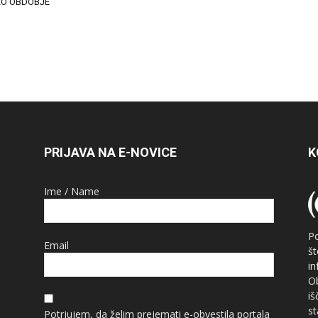
KO OBDOBJE
PRIJAVA NA E-NOVICE
K
Ime / Name
P
Email
š
i
O
i
st
Potrjujem, da želim prejemati e-obvestila portala