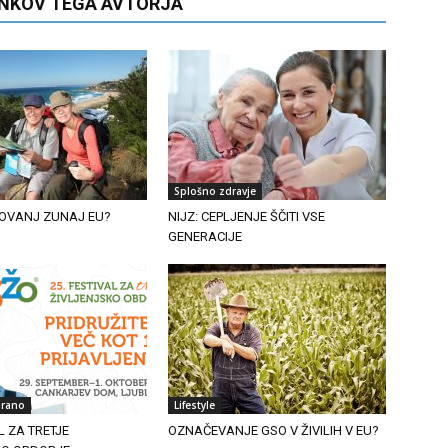
ANKOV TEGA AVTORJA
Splošno zdravje
OVANJ ZUNAJ EU?
NIJZ: CEPLJENJE ŠČITI VSE
GENERACIJE
irano
Lifestyle
L ZA TRETJE
OZNAČEVANJE GSO V ŽIVILIH V EU?