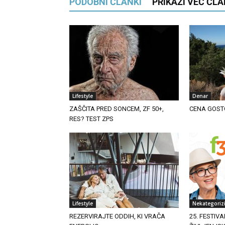
PODOBNI ČLANKI
PRIKAŽI VEČ ČL
Lifestyle
Denar
ZAŠČITA PRED SONCEM, ZF 50+,
CENA GOST
RES? TEST ZPS
Lifestyle
Nekategoriz
REZERVIRAJTE ODDIH, KI VRAČA
25. FESTIVA