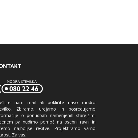
ONTAKT
ošljite nam mail ali pokličite našo modro
tevilko. Zbiramo, urejamo in posredujemo
nformacije o ponudbah namenjenih starejšim.
benem pa nudimo pomoč na osebni ravni in
ščemo najboljše rešitve. Projektiramo varno
arost. Za vas.