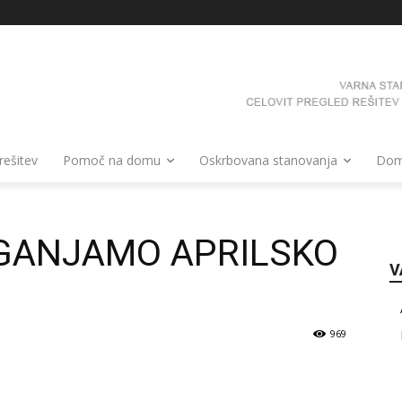
 rešitev
Pomoč na domu
Oskrbovana stanovanja
Domo
GANJAMO APRILSKO
V
969