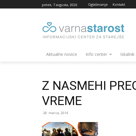
Oglaševanje
Kontakt
petek, 7 avgusta, 2026
Aktualne novice
Info center
Iskalnik
Z NASMEHI PRE
VREME
28. marca, 2014