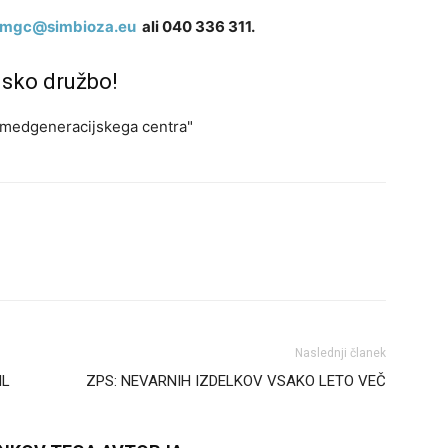
mgc@simbioza.eu
ali 040 336 311.
jsko družbo!
a medgeneracijskega centra"
Naslednji članek
IL
ZPS: NEVARNIH IZDELKOV VSAKO LETO VEČ