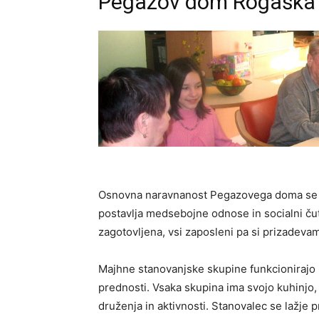
Pegazov dom Rogaška 
Osnovna naravnanost Pegazovega doma se n
postavlja medsebojne odnose in socialni ču
zagotovljena, vsi zaposleni pa si prizadeva
Majhne stanovanjske skupine funkcionirajo p
prednosti. Vsaka skupina ima svojo kuhinjo, 
druženja in aktivnosti. Stanovalec se lažje p