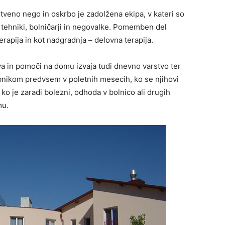
tveno nego in oskrbo je zadolžena ekipa, v kateri so
 tehniki, bolničarji in negovalke. Pomemben del
terapija in kot nadgradnja – delovna terapija.
a in pomoči na domu izvaja tudi dnevno varstvo ter
bnikom predvsem v poletnih mesecih, ko se njihovi
 ko je zaradi bolezni, odhoda v bolnico ali drugih
mu.