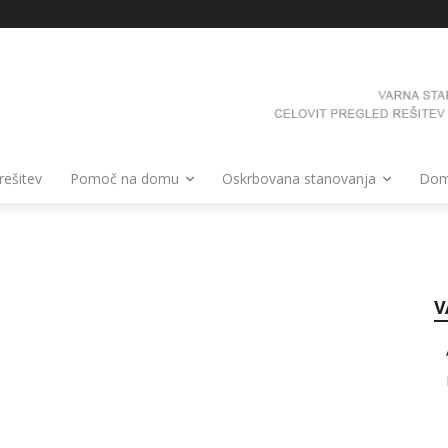
 rešitev
Pomoč na domu
Oskrbovana stanovanja
Domo
V