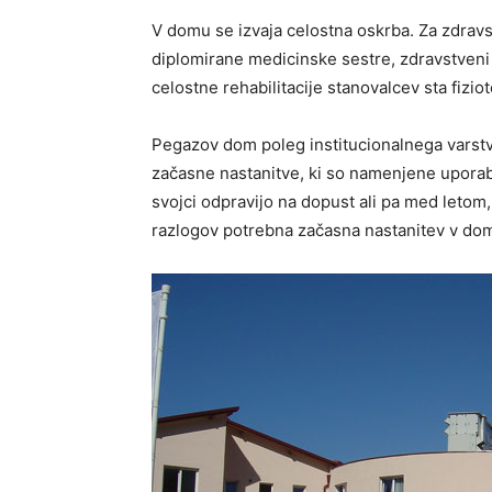
V domu se izvaja celostna oskrba. Za zdravs
diplomirane medicinske sestre, zdravstveni
celostne rehabilitacije stanovalcev sta fizio
Pegazov dom poleg institucionalnega varstv
začasne nastanitve, ki so namenjene upora
svojci odpravijo na dopust ali pa med letom,
razlogov potrebna začasna nastanitev v do