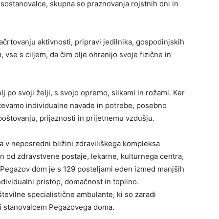
sostanovalce, skupna so praznovanja rojstnih dni in
rtovanju aktivnosti, pripravi jedilnika, gospodinjskih
 vse s ciljem, da čim dlje ohranijo svoje fizične in
j po svoji želji, s svojo opremo, slikami in rožami. Ker
števamo individualne navade in potrebe, posebno
ovanju, prijaznosti in prijetnemu vzdušju.
 v neposredni bližini zdraviliškega kompleksa
en od zdravstvene postaje, lekarne, kulturnega centra,
. Pegazov dom je s 129 posteljami eden izmed manjših
dividualni pristop, domačnost in toplino.
številne specialistične ambulante, ki so zaradi
tudi stanovalcem Pegazovega doma.