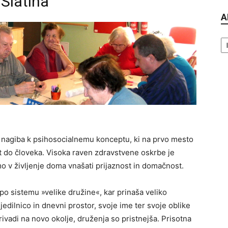
Slatina
A
Ar
agiba k psihosocialnemu konceptu, ki na prvo mesto
t do človeka. Visoka raven zdravstvene oskrbe je
mo v življenje doma vnašati prijaznost in domačnost.
o sistemu »velike družine«, kar prinaša veliko
jedilnico in dnevni prostor, svoje ime ter svoje oblike
rivadi na novo okolje, druženja so pristnejša. Prisotna