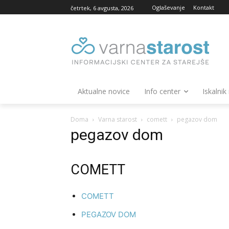
Oglaševanje
Kontakt
četrtek, 6 avgusta, 2026
Aktualne novice
Info center
Iskalnik
Doma
Varna starost
comett
pegazov dom
pegazov dom
COMETT
COMETT
PEGAZOV DOM