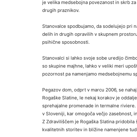
je velika medsebojna povezanost in skrb za 
drugih praznikov.
Stanovalce spodbujamo, da sodelujejo pri nač
delih in drugih opravilih v skupnem prostoru,
psihične sposobnosti.
Stanovalci si lahko svoje sobe uredijo čimbol
so skupine majhne, lahko v veliki meri upo
pozornost pa namenjamo medsebojnemu spošt
Pegazov dom, odprt v marcu 2006, se nahaja
Rogaške Slatine, le nekaj korakov je oddalj
sprehajalne promenade in termalne riviere
v Sloveniji, kar omogoča večjo zasebnost, in
Z Zdraviliščem je Rogaška Slatina pridobila 
kvalitetnih storitev in bližine namenjene 