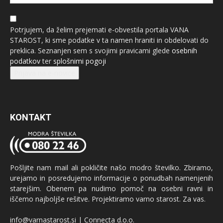
Potrjujem, da želim prejemati e-obvestila portala VANA
STAROST, ki sme podatke v ta namen hraniti in obdelovati do
preklica. Seznanjen sem s svojimi pravicami glede
osebnih
podatkov
ter
splošnimi pogoji
Prijava na e-novice
KONTAKT
Pošljite nam mail ali pokličite našo modro številko. Zbiramo,
urejamo in posredujemo informacije o ponudbah namenjenih
starejšim. Obenem pa nudimo pomoč na osebni ravni in
iščemo najboljše rešitve. Projektiramo varno starost. Za vas.
info@varnastarost.si | Connecta d.o.o.