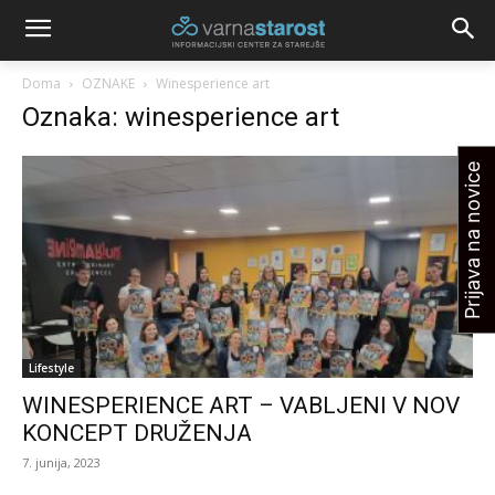
Doma
OZNAKE
Winesperience art
Oznaka: winesperience art
Prijava na novice
Lifestyle
WINESPERIENCE ART – VABLJENI V NOV
KONCEPT DRUŽENJA
7. junija, 2023