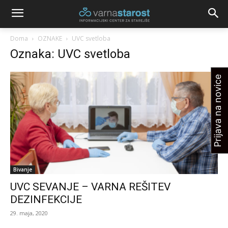
Doma
OZNAKE
UVC svetloba
Oznaka: UVC svetloba
Prijava na novice
Bivanje
UVC SEVANJE – VARNA REŠITEV
DEZINFEKCIJE
29. maja, 2020