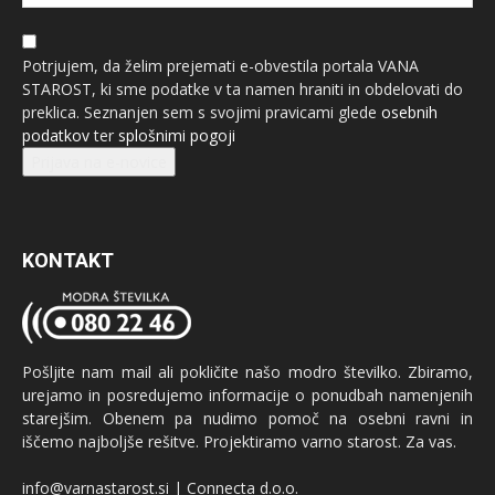
Potrjujem, da želim prejemati e-obvestila portala VANA
STAROST, ki sme podatke v ta namen hraniti in obdelovati do
preklica. Seznanjen sem s svojimi pravicami glede
osebnih
podatkov
ter
splošnimi pogoji
Prijava na e-novice
KONTAKT
Pošljite nam mail ali pokličite našo modro številko. Zbiramo,
urejamo in posredujemo informacije o ponudbah namenjenih
starejšim. Obenem pa nudimo pomoč na osebni ravni in
iščemo najboljše rešitve. Projektiramo varno starost. Za vas.
info@varnastarost.si | Connecta d.o.o.