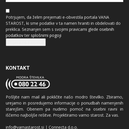
Potrjujem, da želim prejemati e-obvestila portala VANA
STAROST, ki sme podatke v ta namen hraniti in obdelovati do
preklica. Seznanjen sem s svojimi pravicami glede
osebnih
podatkov
ter
splošnimi pogoji
Prijava na e-novice
KONTAKT
Pošljite nam mail ali pokličite našo modro številko. Zbiramo,
urejamo in posredujemo informacije o ponudbah namenjenih
starejšim. Obenem pa nudimo pomoč na osebni ravni in
iščemo najboljše rešitve. Projektiramo varno starost. Za vas.
info@varnastarost.si | Connecta d.o.o.