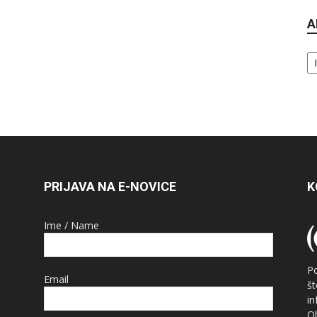
A
Ar
PRIJAVA NA E-NOVICE
K
Ime / Name
P
Email
š
i
O