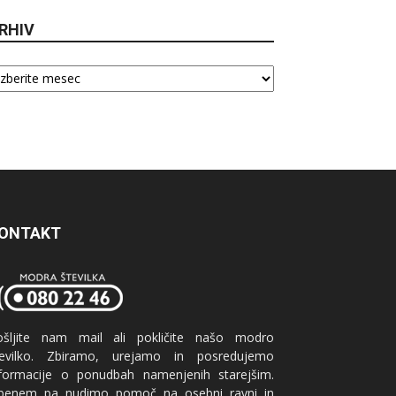
RHIV
hiv
ONTAKT
ošljite nam mail ali pokličite našo modro
tevilko. Zbiramo, urejamo in posredujemo
nformacije o ponudbah namenjenih starejšim.
benem pa nudimo pomoč na osebni ravni in