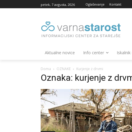
Oglaševanje
Kontakt
petek, 7 avgusta, 2026
Aktualne novice
Info center
Iskalnik
Doma
OZNAKE
Kurjenje z drvmi
Oznaka: kurjenje z drv