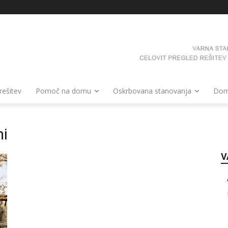
 rešitev
Pomoč na domu
Oskrbovana stanovanja
Domo
mi
V