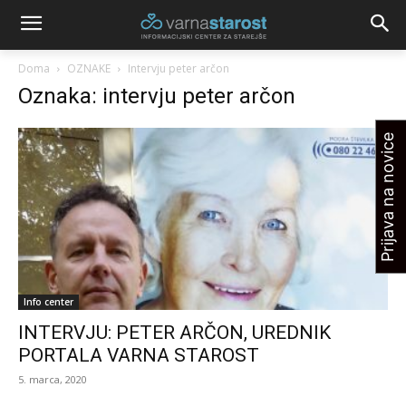
Doma
OZNAKE
Intervju peter arčon
Oznaka: intervju peter arčon
Prijava na novice
Info center
INTERVJU: PETER ARČON, UREDNIK
PORTALA VARNA STAROST
5. marca, 2020