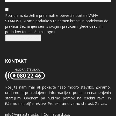
Potrjujem, da želim prejemati e-obvestila portala VANA
STAROST, ki sme podatke v ta namen hraniti in obdelovati do
preklica. Seznanjen sem s svojimi pravicami glede
osebnih
podatkov
ter
splošnimi pogoji
Prijava na e-novice
KONTAKT
Pošljite nam mail ali pokličite našo modro številko. Zbiramo,
urejamo in posredujemo informacije o ponudbah namenjenih
starejšim. Obenem pa nudimo pomoč na osebni ravni in
iščemo najboljše rešitve. Projektiramo varno starost. Za vas.
info@varnastarost.si | Connecta d.o.o.