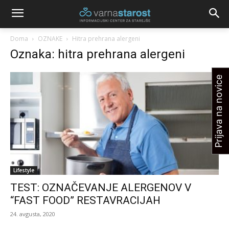
Doma
OZNAKE
Hitra prehrana alergeni
Oznaka: hitra prehrana alergeni
Prijava na novice
Lifestyle
TEST: OZNAČEVANJE ALERGENOV V
“FAST FOOD” RESTAVRACIJAH
24. avgusta, 2020