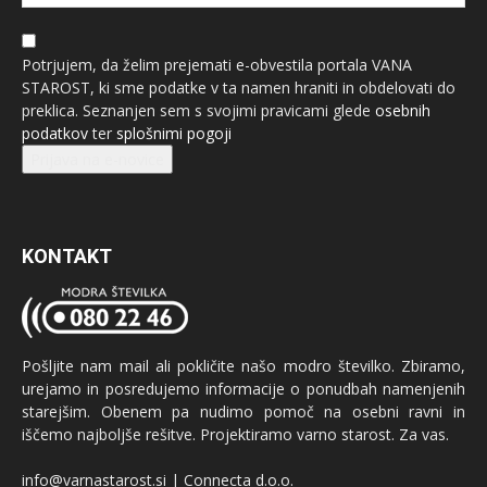
Potrjujem, da želim prejemati e-obvestila portala VANA
STAROST, ki sme podatke v ta namen hraniti in obdelovati do
preklica. Seznanjen sem s svojimi pravicami glede
osebnih
podatkov
ter
splošnimi pogoji
Prijava na e-novice
KONTAKT
Pošljite nam mail ali pokličite našo modro številko. Zbiramo,
urejamo in posredujemo informacije o ponudbah namenjenih
starejšim. Obenem pa nudimo pomoč na osebni ravni in
iščemo najboljše rešitve. Projektiramo varno starost. Za vas.
info@varnastarost.si | Connecta d.o.o.