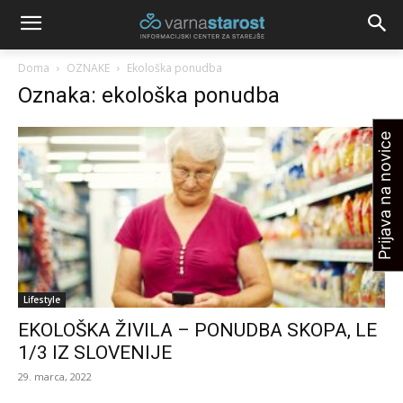
Doma
OZNAKE
Ekološka ponudba
Oznaka: ekološka ponudba
Prijava na novice
Lifestyle
EKOLOŠKA ŽIVILA – PONUDBA SKOPA, LE
1/3 IZ SLOVENIJE
29. marca, 2022