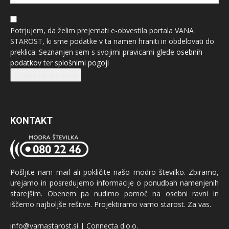
Potrjujem, da želim prejemati e-obvestila portala VANA
STAROST, ki sme podatke v ta namen hraniti in obdelovati do
preklica. Seznanjen sem s svojimi pravicami glede
osebnih
podatkov
ter
splošnimi pogoji
Prijava na e-novice
KONTAKT
Pošljite nam mail ali pokličite našo modro številko. Zbiramo,
urejamo in posredujemo informacije o ponudbah namenjenih
starejšim. Obenem pa nudimo pomoč na osebni ravni in
iščemo najboljše rešitve. Projektiramo varno starost. Za vas.
info@varnastarost.si | Connecta d.o.o.