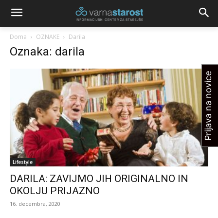
Doma
OZNAKE
Darila
Oznaka: darila
Prijava na novice
Lifestyle
DARILA: ZAVIJMO JIH ORIGINALNO IN
OKOLJU PRIJAZNO
16. decembra, 2020