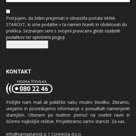
Potrjujem, da želim prejemati e-obvestila portala VANA
STAROST, ki sme podatke v ta namen hraniti in obdelovati do
preklica. Seznanjen sem s svojimi pravicami glede
osebnih
podatkov
ter
splošnimi pogoji
Prijava na e-novice
KONTAKT
Pošljite nam mail ali pokličite našo modro številko. Zbiramo,
urejamo in posredujemo informacije o ponudbah namenjenih
starejšim. Obenem pa nudimo pomoč na osebni ravni in
iščemo najboljše rešitve. Projektiramo varno starost. Za vas.
info@varnastarost.si | Connecta d.o.o.