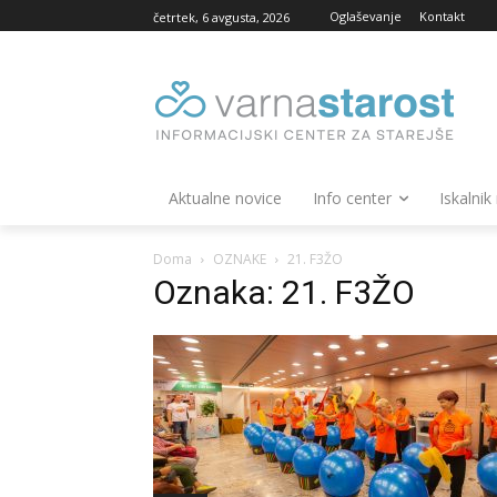
Oglaševanje
Kontakt
četrtek, 6 avgusta, 2026
Aktualne novice
Info center
Iskalnik
Doma
OZNAKE
21. F3ŽO
Oznaka: 21. F3ŽO