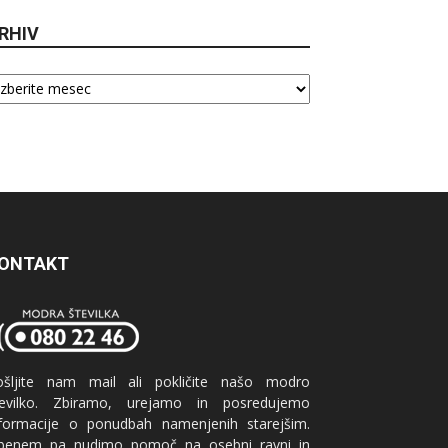
RHIV
hiv
ONTAKT
ošljite nam mail ali pokličite našo modro
tevilko. Zbiramo, urejamo in posredujemo
nformacije o ponudbah namenjenih starejšim.
benem pa nudimo pomoč na osebni ravni in