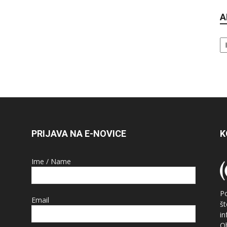
A
Ar
PRIJAVA NA E-NOVICE
K
Ime / Name
P
Email
š
i
O