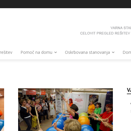
 rešitev
Pomoč na domu
Oskrbovana stanovanja
Domo
V