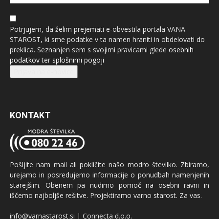
Potrjujem, da želim prejemati e-obvestila portala VANA
STAROST, ki sme podatke v ta namen hraniti in obdelovati do
preklica. Seznanjen sem s svojimi pravicami glede
osebnih
podatkov
ter
splošnimi pogoji
Prijava na e-novice
KONTAKT
Pošljite nam mail ali pokličite našo modro številko. Zbiramo,
urejamo in posredujemo informacije o ponudbah namenjenih
starejšim. Obenem pa nudimo pomoč na osebni ravni in
iščemo najboljše rešitve. Projektiramo varno starost. Za vas.
info@varnastarost.si | Connecta d.o.o.