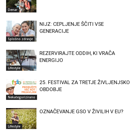
Denar
NIJZ: CEPLJENJE ŠČITI VSE
GENERACIJE
Splošno zdravje
REZERVIRAJTE ODDIH, KI VRAČA
ENERGIJO
Lifestyle
25. FESTIVAL ZA TRETJE ŽIVLJENJSKO
OBDOBJE
Nekategorizirano
OZNAČEVANJE GSO V ŽIVILIH V EU?
Lifestyle