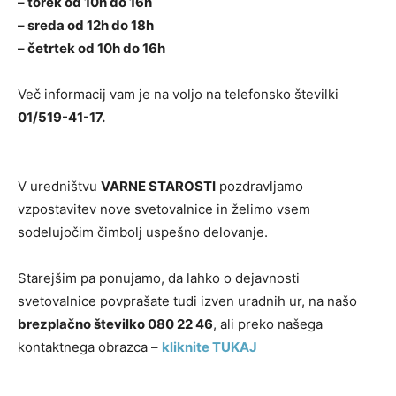
– torek od 10h do 16h
– sreda od 12h do 18h
– četrtek od 10h do 16h
Več informacij vam je na voljo na telefonsko številki
01/519-41-17.
V uredništvu
VARNE STAROSTI
pozdravljamo
vzpostavitev nove svetovalnice in želimo vsem
sodelujočim čimbolj uspešno delovanje.
Starejšim pa ponujamo, da lahko o dejavnosti
svetovalnice povprašate tudi izven uradnih ur, na našo
brezplačno številko 080 22 46
, ali preko našega
kontaktnega obrazca –
kliknite TUKAJ