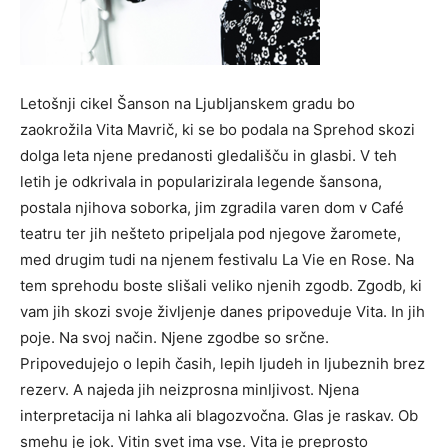
Letošnji cikel Šanson na Ljubljanskem gradu bo
zaokrožila Vita Mavrič, ki se bo podala na Sprehod skozi
dolga leta njene predanosti gledališču in glasbi. V teh
letih je odkrivala in popularizirala legende šansona,
postala njihova soborka, jim zgradila varen dom v Café
teatru ter jih nešteto pripeljala pod njegove žaromete,
med drugim tudi na njenem festivalu La Vie en Rose. Na
tem sprehodu boste slišali veliko njenih zgodb. Zgodb, ki
vam jih skozi svoje življenje danes pripoveduje Vita. In jih
poje. Na svoj način. Njene zgodbe so srčne.
Pripovedujejo o lepih časih, lepih ljudeh in ljubeznih brez
rezerv. A najeda jih neizprosna minljivost. Njena
interpretacija ni lahka ali blagozvočna. Glas je raskav. Ob
smehu je jok. Vitin svet ima vse. Vita je preprosto