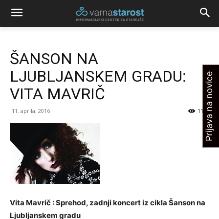
ŠANSON NA
LJUBLJANSKEM GRADU:
Prijava na novice
VITA MAVRIČ
11. aprila, 2016
1108
Vita Mavrič : Sprehod, zadnji koncert iz cikla Šanson na
Ljubljanskem gradu