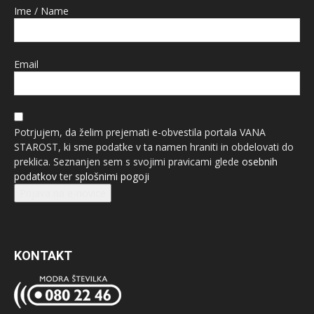
Ime / Name
Email
Potrjujem, da želim prejemati e-obvestila portala VANA
STAROST, ki sme podatke v ta namen hraniti in obdelovati do
preklica. Seznanjen sem s svojimi pravicami glede
osebnih
podatkov
ter
splošnimi pogoji
Prijava na e-novice
KONTAKT