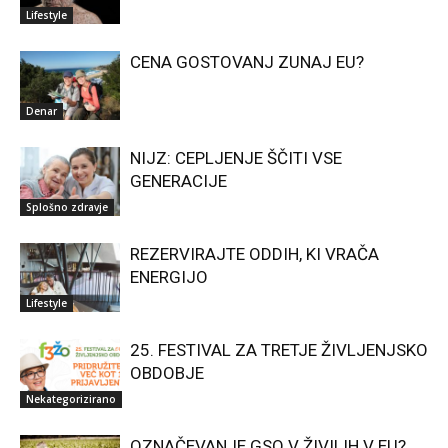
Lifestyle
CENA GOSTOVANJ ZUNAJ EU?
Denar
NIJZ: CEPLJENJE ŠČITI VSE
GENERACIJE
Splošno zdravje
REZERVIRAJTE ODDIH, KI VRAČA
ENERGIJO
Lifestyle
25. FESTIVAL ZA TRETJE ŽIVLJENJSKO
OBDOBJE
Nekategorizirano
OZNAČEVANJE GSO V ŽIVILIH V EU?