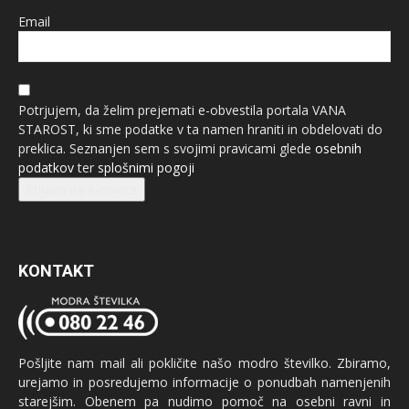
Email
Potrjujem, da želim prejemati e-obvestila portala VANA
STAROST, ki sme podatke v ta namen hraniti in obdelovati do
preklica. Seznanjen sem s svojimi pravicami glede
osebnih
podatkov
ter
splošnimi pogoji
Prijava na e-novice
KONTAKT
Pošljite nam mail ali pokličite našo modro številko. Zbiramo,
urejamo in posredujemo informacije o ponudbah namenjenih
starejšim. Obenem pa nudimo pomoč na osebni ravni in