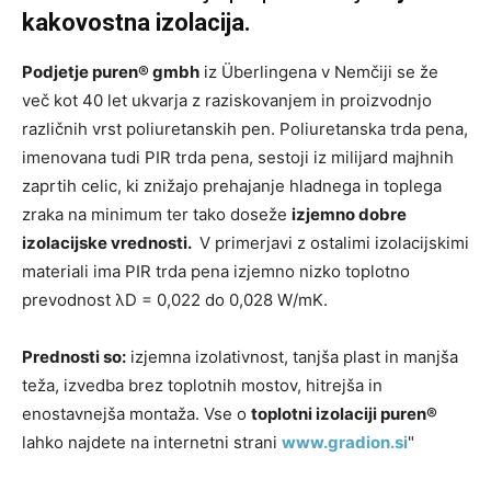
kakovostna izolacija.
Podjetje puren® gmbh
iz Überlingena v Nemčiji se že
več kot 40 let ukvarja z raziskovanjem in proizvodnjo
različnih vrst poliuretanskih pen. Poliuretanska trda pena,
imenovana tudi PIR trda pena, sestoji iz milijard majhnih
zaprtih celic, ki znižajo prehajanje hladnega in toplega
zraka na minimum ter tako doseže
izjemno dobre
izolacijske vrednosti.
V primerjavi z ostalimi izolacijskimi
materiali ima PIR trda pena izjemno nizko toplotno
prevodnost λD = 0,022 do 0,028 W/mK.
Prednosti so:
izjemna izolativnost, tanjša plast in manjša
teža, izvedba brez toplotnih mostov, hitrejša in
enostavnejša montaža. Vse o
toplotni izolaciji puren®
lahko najdete na internetni strani
www.gradion.si
"