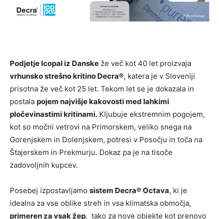
Podjetje Icopal iz Danske
že več kot 40 let proizvaja
vrhunsko strešno kritino Decra®
, katera je v Sloveniji
prisotna že več kot 25 let. Tekom let se je dokazala in
postala
pojem najvišje kakovosti med lahkimi
pločevinastimi kritinami.
Kljubuje ekstremnim pogojem,
kot so močni vetrovi na Primorskem, veliko snega na
Gorenjskem in Dolenjskem, potresi v Posočju in toča na
Štajerskem in Prekmurju. Dokaz pa je na tisoče
zadovoljnih kupcev.
Posebej izpostavljamo
sistem Decra® Octava
, ki je
idealna za vse oblike streh in vsa klimatska območja,
primeren za vsak žep
, tako za nove objekte kot prenovo