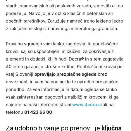
starih, stanovanjskih ali poslovnih zgradb, v mestih ali na
podeželju. Na voljo je v obliki klasičnih betonskih ali
opečnih strešnikov. Združuje namreč trdno jekleno jedro
z zaključnimi sloji iz naravnega mineralnega granulata.
Pravilno vgradnjo vam lahko zagotovijo le pooblaščeni
krovci, saj so usposobljeni in izučeni za pokrivanje z
elementi in dodatki, ki jih nudi Decra® in s tem zagotavlja
40 letno garancijo strešne kritine. Pooblaščeni krovci po
vsej Sloveniji
opravljajo brezplačne oglede
brez
obveznosti in vam na podlagi le te naredijo brezplačno
ponudbo. Za vse informacije in datum ogleda se lahko
vsak zainteresiran dogovori z najbližjim krovcem, ki ga
najdete na naši internetni strani
www.decra.si
ali na
telefonu
01 423 66 00
Za udobno bivanje po prenovi je
ključna