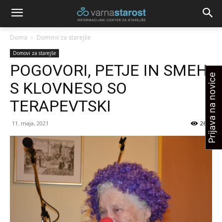
Doma
Domovi za starejše
Domovi za starejše
POGOVORI, PETJE IN SMEH
Prijava na novice
S KLOVNESO SO
TERAPEVTSKI
11. maja, 2021
2692