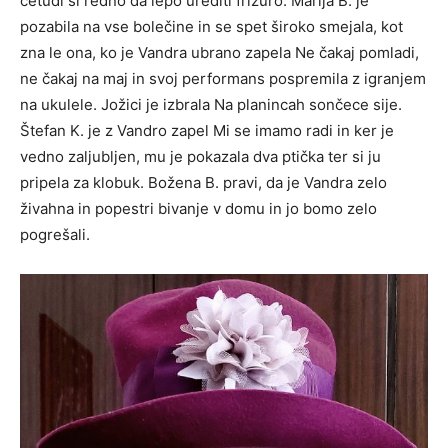
četudi si redno da lepo urediti frizuro. Marija B. je
pozabila na vse bolečine in se spet široko smejala, kot
zna le ona, ko je Vandra ubrano zapela Ne čakaj pomladi,
ne čakaj na maj in svoj performans pospremila z igranjem
na ukulele. Jožici je izbrala Na planincah sončece sije.
Štefan K. je z Vandro zapel Mi se imamo radi in ker je
vedno zaljubljen, mu je pokazala dva ptička ter si ju
pripela za klobuk. Božena B. pravi, da je Vandra zelo
živahna in popestri bivanje v domu in jo bomo zelo
pogrešali.