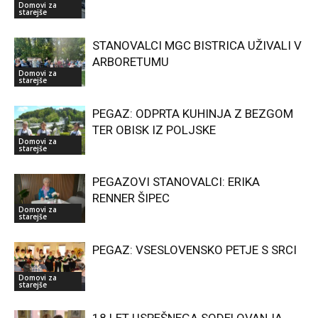
Domovi za
starejše
STANOVALCI MGC BISTRICA UŽIVALI V
ARBORETUMU
Domovi za
starejše
PEGAZ: ODPRTA KUHINJA Z BEZGOM
TER OBISK IZ POLJSKE
Domovi za
starejše
PEGAZOVI STANOVALCI: ERIKA
RENNER ŠIPEC
Domovi za
starejše
PEGAZ: VSESLOVENSKO PETJE S SRCI
Domovi za
starejše