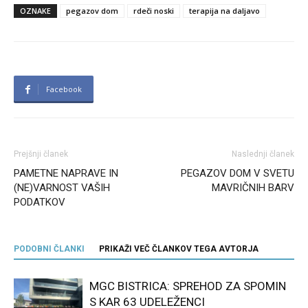
OZNAKE
pegazov dom
rdeči noski
terapija na daljavo
Facebook
Prejšnji članek
Naslednji članek
PAMETNE NAPRAVE IN
PEGAZOV DOM V SVETU
(NE)VARNOST VAŠIH
MAVRIČNIH BARV
PODATKOV
PODOBNI ČLANKI
PRIKAŽI VEČ ČLANKOV TEGA AVTORJA
MGC BISTRICA: SPREHOD ZA SPOMIN
S KAR 63 UDELEŽENCI