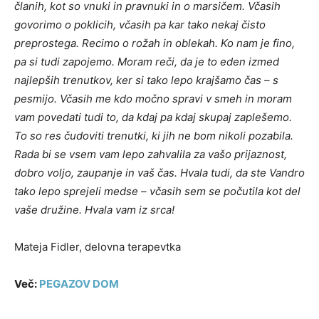
članih, kot so vnuki in pravnuki in o marsičem. Včasih
govorimo o poklicih, včasih pa kar tako nekaj čisto
preprostega. Recimo o rožah in oblekah. Ko nam je fino,
pa si tudi zapojemo. Moram reči, da je to eden izmed
najlepših trenutkov, ker si tako lepo krajšamo čas – s
pesmijo. Včasih me kdo močno spravi v smeh in moram
vam povedati tudi to, da kdaj pa kdaj skupaj zaplešemo.
To so res čudoviti trenutki, ki jih ne bom nikoli pozabila.
Rada bi se vsem vam lepo zahvalila za vašo prijaznost,
dobro voljo, zaupanje in vaš čas. Hvala tudi, da ste Vandro
tako lepo sprejeli medse – včasih sem se počutila kot del
vaše družine. Hvala vam iz srca!
Mateja Fidler, delovna terapevtka
Več:
PEGAZOV DOM