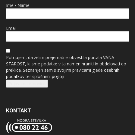
Ime / Name
Email
Potrjujem, da želim prejemati e-obvestila portala VANA
STAROST, ki sme podatke v ta namen hraniti in obdelovati do
preklica. Seznanjen sem s svojimi pravicami glede
osebnih
podatkov
ter
splošnimi pogoji
Prijava na e-novice
KONTAKT