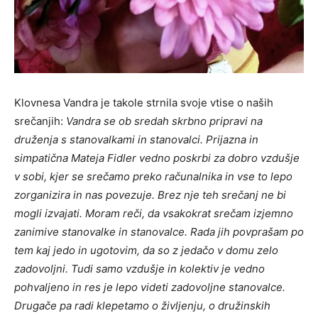
Klovnesa Vandra je takole strnila svoje vtise o naših
srečanjih:
Vandra se ob sredah skrbno pripravi na
druženja s stanovalkami in stanovalci. Prijazna in
simpatična Mateja Fidler vedno poskrbi za dobro vzdušje
v sobi, kjer se srečamo preko računalnika in vse to lepo
zorganizira in nas povezuje. Brez nje teh srečanj ne bi
mogli izvajati. Moram reči, da vsakokrat srečam izjemno
zanimive stanovalke in stanovalce. Rada jih povprašam po
tem kaj jedo in ugotovim, da so z jedačo v domu zelo
zadovoljni. Tudi samo vzdušje in kolektiv je vedno
pohvaljeno in res je lepo videti zadovoljne stanovalce.
Drugače pa radi klepetamo o življenju, o družinskih