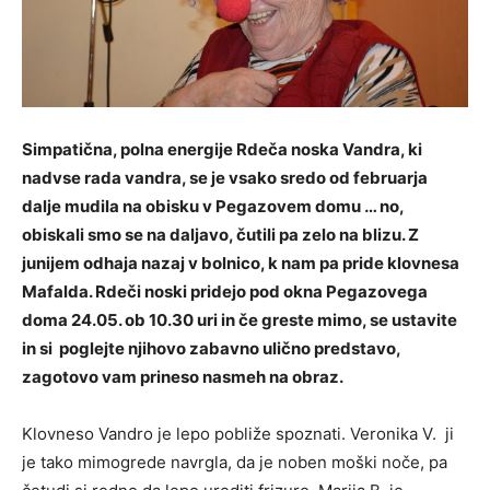
Simpatična, polna energije Rdeča noska Vandra, ki
nadvse rada vandra, se je vsako sredo od februarja
dalje mudila na obisku v Pegazovem domu … no,
obiskali smo se na daljavo, čutili pa zelo na blizu. Z
junijem odhaja nazaj v bolnico, k nam pa pride klovnesa
Mafalda. Rdeči noski pridejo pod okna Pegazovega
doma 24.05. ob 10.30 uri in če greste mimo, se ustavite
in si poglejte njihovo zabavno ulično predstavo,
zagotovo vam prineso nasmeh na obraz.
Klovneso Vandro je lepo pobliže spoznati. Veronika V. ji
je tako mimogrede navrgla, da je noben moški noče, pa